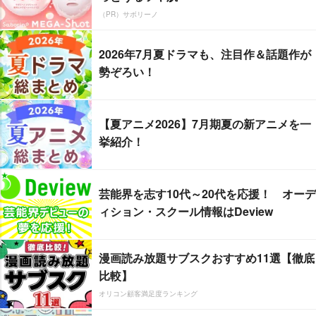
（PR）サボリーノ
2026年7月夏ドラマも、注目作＆話題作が
勢ぞろい！
【夏アニメ2026】7月期夏の新アニメを一
挙紹介！
芸能界を志す10代～20代を応援！ オーデ
ィション・スクール情報はDeview
漫画読み放題サブスクおすすめ11選【徹底
比較】
オリコン顧客満足度ランキング