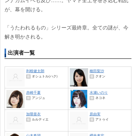
が、幕を開ける。
「うたわれるもの」シリーズ最終章。全ての謎が、今
解き明かされる。
出演者一覧
利根健太朗
種田梨沙
オシュトル(ハク)
クオン
役
役
赤崎千夏
水瀬いのり
アンジュ
ネコネ
役
役
加隈亜衣
原由実
ルルティエ
アトゥイ
役
役
山本希望
櫻井孝宏