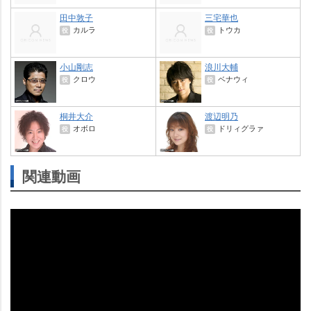
田中敦子
三宅華也
カルラ
トウカ
役
役
小山剛志
浪川大輔
クロウ
ベナウィ
役
役
桐井大介
渡辺明乃
オボロ
ドリィグラァ
役
役
関連動画