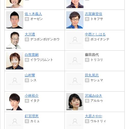
佐々木義人
志賀麻登佳
オーゼン
トキフサ
役
役
大川透
中西としはる
デコポンポ|ゲンホウ
ボコイナンテ
役
役
白熊寛嗣
藤田昌代
イラワジ|ムント
トリコリ
役
役
山村響
田丸篤志
シス
ヤシュマ
役
役
小林裕介
沢城みゆき
イタク
アルルゥ
役
役
釘宮理恵
大原さやか
カミュ
ウルトリィ
役
役