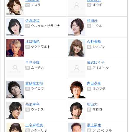
ノスリ
オウギ
役
役
佐倉綾音
村瀬歩
ウルゥル・サラァナ
キウル
役
役
江口拓也
久野美咲
ヤクトワルト
シノノン
役
役
早見沙織
儀武ゆう子
ムネチカ
フミルィル
役
役
置鮎龍太郎
内田夕夜
ライコウ
ミカヅチ
役
役
菊池幸利
杉山大
ウォシス
マロロ
役
役
三宅麻理恵
最上嗣生
シチーリヤ
ソヤンケクル
役
役