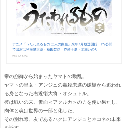
アニメ『うたわれるもの 二人の白皇』来年7月放送開始 PV公開
で出演は利根健太朗・種田梨沙・赤崎千夏・水瀬いのり
2021-11-24
帝の崩御から始まったヤマトの動乱。
ヤマトの皇女・アンジュの毒殺未遂の嫌疑から追われ
る身となった右近衛大将・オシュトル。
彼は戦いの末、仮面＜アクルカ＞の力を使い果たし、
肉体と魂は世界の一部と化した。
その別れ際、友であるハクにアンジュとネコネの未来
を託す。