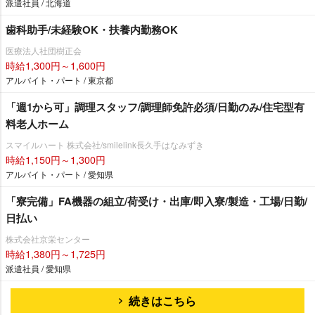
派遣社員 / 北海道
歯科助手/未経験OK・扶養内勤務OK
医療法人社団樹正会
時給1,300円～1,600円
アルバイト・パート / 東京都
「週1から可」調理スタッフ/調理師免許必須/日勤のみ/住宅型有
料老人ホーム
スマイルハート 株式会社/smilelink長久手はなみずき
時給1,150円～1,300円
アルバイト・パート / 愛知県
「寮完備」FA機器の組立/荷受け・出庫/即入寮/製造・工場/日勤/
日払い
株式会社京栄センター
時給1,380円～1,725円
派遣社員 / 愛知県
続きはこちら