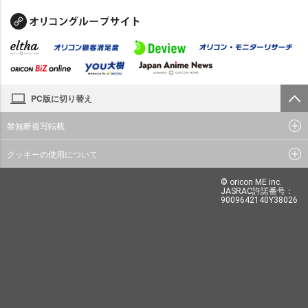
PC版に切り替え
禁無断複写転載
クッキーの使用について
© oricon ME inc.
JASRAC許諾番号：
9009642140Y38026