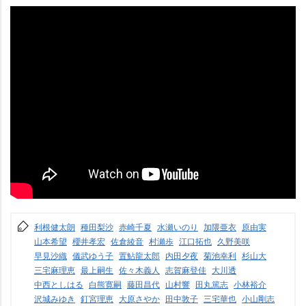
利根健太朗
種田梨沙
赤崎千夏
水瀬いのり
加隈亜衣
原由実
山本希望
櫻井孝宏
佐倉綾音
村瀬歩
江口拓也
久野美咲
早見沙織
儀武ゆう子
置鮎龍太郎
内田夕夜
菊池幸利
杉山大
三宅麻理恵
最上嗣生
佐々木義人
志賀麻登佳
大川透
中西としはる
白熊寛嗣
藤田昌代
山村響
田丸篤志
小林裕介
沢城みゆき
釘宮理恵
大原さやか
田中敦子
三宅華也
小山剛志