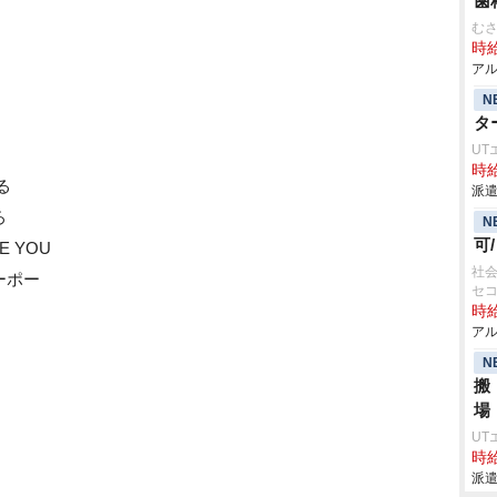
歯
む
時給
アル
N
タ
UT
時給
る
派遣
ろ
N
可
 YOU
社会
ーポー
セ
時給
アル
N
搬
場
UT
時給
派遣