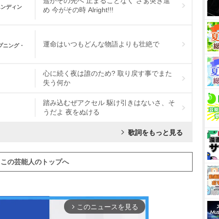
遥かその先へ 止まることなく さぁ突き進
エンディン
め 今がその時 Alright!!!
運命はいつもどんな物語よりも壮絶で
プニング・
心に続く夜は誰のため? 取り戻す事でまた
失う何か
踏み込むぜアクセル 駆け引きはないさ、そ
うだよ 夜をぬける
歌詞をもっと見る
この芸能人のトップへ
このニュースを見る
arrow_forward_ios