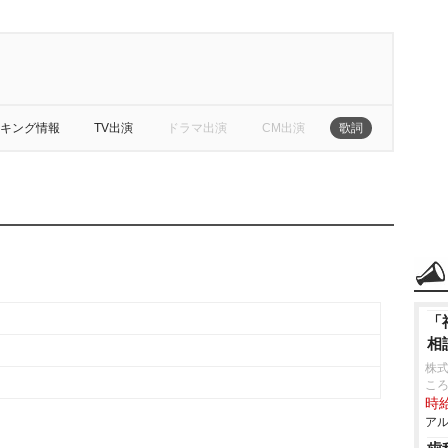
キング情報
TV出演
ドラマ出演
CM出演
歌詞
「
相
株式
こ
時給
アル