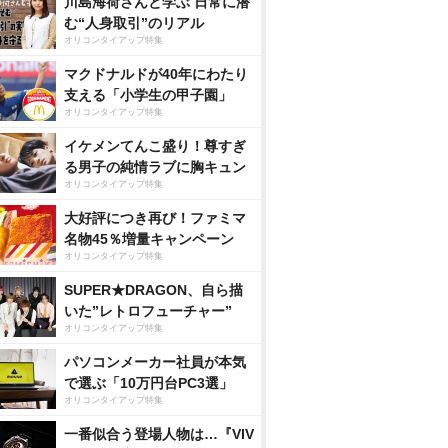
川島海荷さんと学ぶ 日常に潜
む“人身取引”のリアル
オリコンタイアップ特集
マクドナルドが40年にわたり
支える「小学生の甲子園」
オリコンタイアップ特集
イケメンてんこ盛り！尊すぎ
る男子の純情ラブに胸キュン
オリコンタイアップ特集
大好評につき再び！ファミマ
名物45％増量キャンペーン
オリコンタイアップ特集
SUPER★DRAGON、自ら描
いた”レトロフューチャー”
オリコンタイアップ特集
パソコンメーカー社員が本気
で選ぶ「10万円台PC3選」
オリコンタイアップ特集
一番似合う登場人物は…『VIV