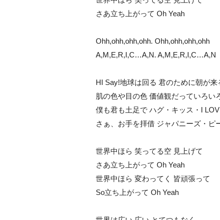
さあ立ち上がって Oh Yeah
Ohh,ohh,ohh,ohh. Ohh,ohh,ohh,ohh
A,M,E,R,I,C…A,N. A,M,E,R,I,C…A,N
HI Say!地球は回る 君のために朝が来
肌の色や目の色 価値観だっていろい
僕も君も土足で ハグ・キッス・I LOVE
さぁ、お手を拝借 ジャパニーズ・ピ
世界中ほら 笑ってる空 見上げて
さあ立ち上がって Oh Yeah
世界中ほら 変わってく 皆頑張って
So立ち上がって Oh Yeah
世界は広い 広い とてつもなく