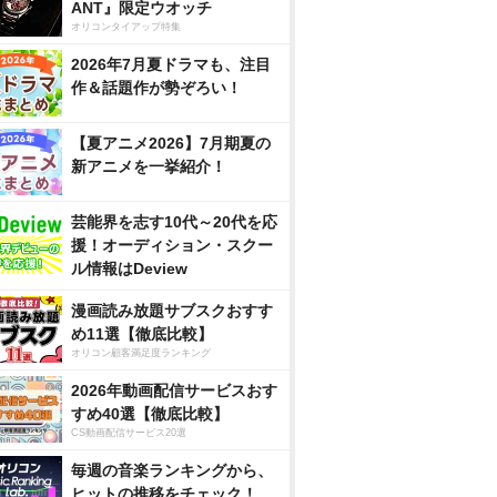
ANT』限定ウオッチ
オリコンタイアップ特集
2026年7月夏ドラマも、注目
作＆話題作が勢ぞろい！
【夏アニメ2026】7月期夏の
新アニメを一挙紹介！
芸能界を志す10代～20代を応
援！オーディション・スクー
ル情報はDeview
漫画読み放題サブスクおすす
め11選【徹底比較】
オリコン顧客満足度ランキング
2026年動画配信サービスおす
すめ40選【徹底比較】
CS動画配信サービス20選
毎週の音楽ランキングから、
ヒットの推移をチェック！