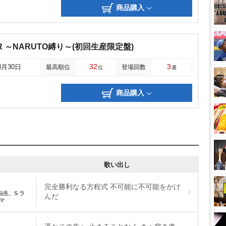
商品購入
VER ～NARUTO縛り～(初回生産限定盤)
32
3
8月30日
最高順位
登場回数
位
週
商品購入
歌い出し
完全勝利なる方程式 不可能に不可能をかけ
生、S ラ
んだ
マ