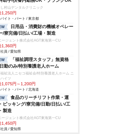
科助手/扶養内勤務OK・ブランクOK
さし村山デンタルクリニック
1,250円
バイト・パート / 東京都
日用品・消費財の機械オペレー
EW
ー/寮完備/日払い/工場・製造
エージェント株式会社AGT東海第一CU
1,360円
社員 / 愛知県
「福祉調理スタッフ」無資格
EW
/日勤のみ/特別養護老人ホーム
福祉法人ニセコ福祉会/特別養護老人ホーム ニ
コハイツ
1,075円～1,200円
バイト・パート / 北海道
食品のリーチリフト作業・運
EW
・ピッキング/寮完備/日勤/日払い/工
・製造
エージェント株式会社AGT東海第一CU
1,450円
社員 / 愛知県