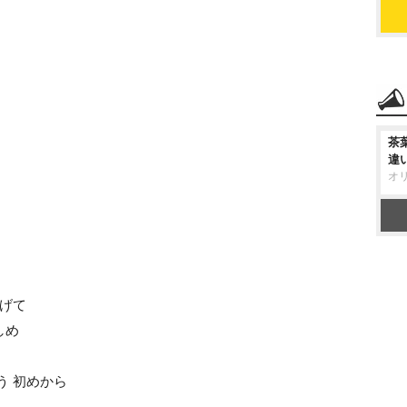
茶
違
オ
上げて
しめ
う 初めから