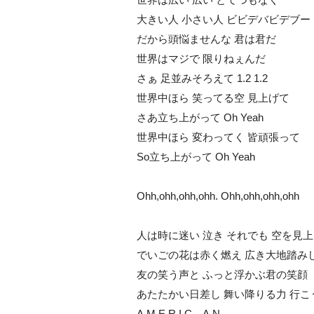
大きい人 小さい人 ビビデバビデブー
だから頭悩ませんな 君は君だ
世界はマジで 限りねぇんだ
さぁ 足並みそろえて 1.2 1.2
世界中ほら 笑ってる空 見上げて
さあ立ち上がって Oh Yeah
世界中ほら 変わってく 皆頑張って
So立ち上がって Oh Yeah
Ohh,ohh,ohh,ohh. Ohh,ohh,ohh,ohh
人は時に迷い 泣き それでも 空を見
でいごの花は赤く燃え 広き大地踏み
友の笑う声と ふっと浮かぶ君の笑顔
あたたかい日差し 舞い降りる力 行こ
A,M,E,R,I,C…A,N