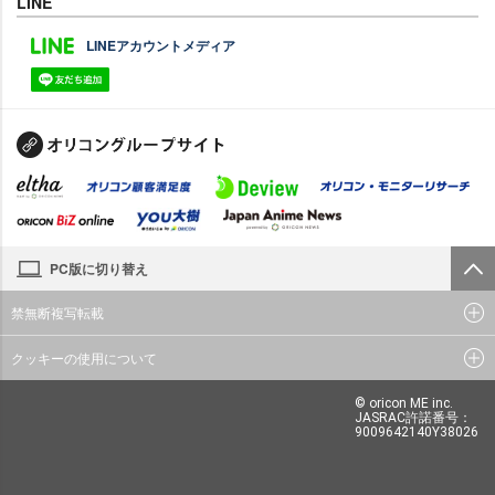
LINE
LINEアカウントメディア
PC版に切り替え
禁無断複写転載
クッキーの使用について
© oricon ME inc.
JASRAC許諾番号：
9009642140Y38026