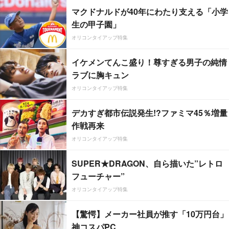
マクドナルドが40年にわたり支える「小学
生の甲子園」
オリコンタイアップ特集
イケメンてんこ盛り！尊すぎる男子の純情
ラブに胸キュン
オリコンタイアップ特集
デカすぎ都市伝説発生!?ファミマ45％増量
作戦再来
オリコンタイアップ特集
SUPER★DRAGON、自ら描いた”レトロ
フューチャー”
オリコンタイアップ特集
【驚愕】メーカー社員が推す「10万円台」
神コスパPC