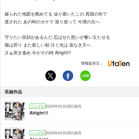
破られた地図を眺めてる 辿り着いたこの 異国の街で
渡された あの時のカケラ 巡り巡って 今僕の元へ
守りたい笑顔があるんだ 忍ばせた想いが奮い立たせる
陽は昇り また新しい朝 注ぐ光は 道なき方へ
さぁ突き進め 今がその時 Alright!!!
情報提供元：
収録作品
2025年05月28日発売
シングル
Alright!!!
2025年05月28日発売
シングル