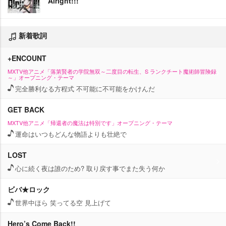
Alright!!!
新着歌詞
+ENCOUNT
MXTV他アニメ「落第賢者の学院無双～二度目の転生、S ランクチート魔術師冒険録
～」オープニング・テーマ
完全勝利なる方程式 不可能に不可能をかけんだ
GET BACK
MXTV他アニメ「帰還者の魔法は特別です」オープニング・テーマ
運命はいつもどんな物語よりも壮絶で
LOST
心に続く夜は誰のため? 取り戻す事でまた失う何か
ビバ★ロック
世界中ほら 笑ってる空 見上げて
Hero’s Come Back!!