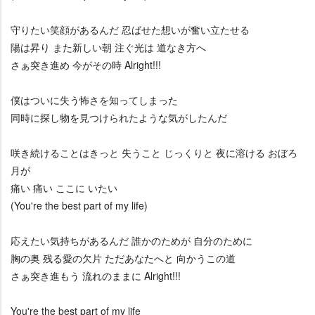
守りたい笑顔があるんだ 忍ばせた想いが奮い立たせる
陽は昇り また新しい朝 注ぐ光は 道なき方へ
さぁ突き進め 今がその時 Alright!!!
僕はついに失う怖さを知ってしまった
同時に探し物を見つけられたような気がしたんだ
咲き続けることはきっと 失うこと じっくりと 夜に溶ける おぼろ
月が
痛い 痛い ここに いたい
(You're the best part of my life)
応えたい気持ちがあるんだ 誰かのためが 自分のために
胸の奥 残る愛の欠片 ただあなたへと 向かうこの道
さぁ突き進もう 流れのままに Alright!!!
You're the best part of my life