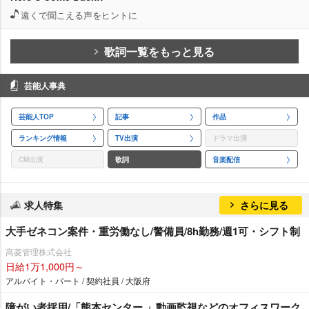
遠くで聞こえる声をヒントに
歌詞一覧をもっと見る
芸能人事典
芸能人TOP
記事
作品
ランキング情報
TV出演
ドラマ出演
CM出演
歌詞
音楽配信
求人特集
さらに見る
大手ゼネコン案件・重労働なし/警備員/8h勤務/週1可・シフト制
髙菱管理株式会社
日給1万1,000円～
アルバイト・パート / 契約社員 / 大阪府
障がい者採用/「熊本センター 」動画監視などのオフィスワーク