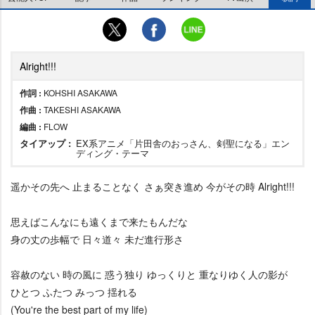
Alright!!!
作詞 :
KOHSHI ASAKAWA
作曲 :
TAKESHI ASAKAWA
編曲 :
FLOW
タイアップ :
EX系アニメ「片田舎のおっさん、剣聖になる」エン
ディング・テーマ
遥かその先へ 止まることなく さぁ突き進め 今がその時 Alright!!!
思えばこんなにも遠くまで来たもんだな
身の丈の歩幅で 日々道々 未だ進行形さ
容赦のない 時の風に 惑う独り ゆっくりと 重なりゆく人の影が
ひとつ ふたつ みっつ 揺れる
(You're the best part of my life)