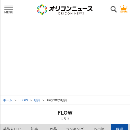
ホーム
FLOW
歌詞
Alright!!!の歌詞
FLOW
ふろう
芸能人TOP
記事
作品
ランキング
TV出演
歌詞