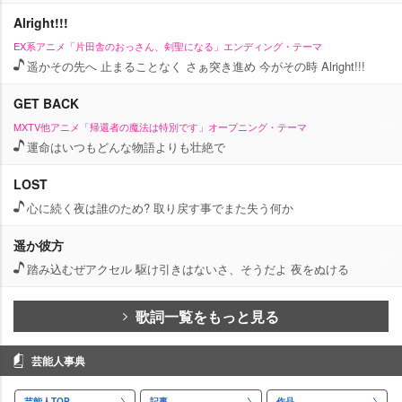
Alright!!!
EX系アニメ「片田舎のおっさん、剣聖になる」エンディング・テーマ
遥かその先へ 止まることなく さぁ突き進め 今がその時 Alright!!!
GET BACK
MXTV他アニメ「帰還者の魔法は特別です」オープニング・テーマ
運命はいつもどんな物語よりも壮絶で
LOST
心に続く夜は誰のため? 取り戻す事でまた失う何か
遥か彼方
踏み込むぜアクセル 駆け引きはないさ、そうだよ 夜をぬける
歌詞一覧をもっと見る
芸能人事典
芸能人TOP
記事
作品