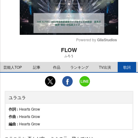
Powered by 
GliaStudios
FLOW
M
ふろう
u
t
芸能人TOP
記事
作品
ランキング
TV出演
歌詞
e
ユラユラ
作詞 :
Hearts Grow
作曲 :
Hearts Grow
編曲 :
Hearts Grow