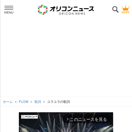
ホーム
FLOW
歌詞
ユラユラの歌詞
このニュースを見る
arrow_forward_ios