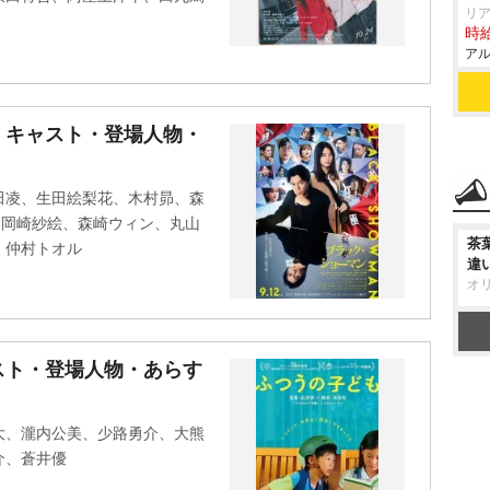
リア
時給
アル
』キャスト・登場人物・
田凌、生田絵梨花、木村昴、森
、岡崎紗絵、森崎ウィン、丸山
茶
、仲村トオル
違
オ
スト・登場人物・あらす
大、瀧内公美、少路勇介、大熊
介、蒼井優