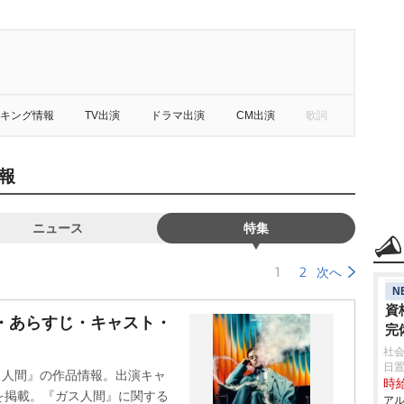
キング情報
TV出演
ドラマ出演
CM出演
歌詞
報
ニュース
特集
1
2
次へ
N
資
・あらすじ・キャスト・
完
社会
日
ガス人間』の作品情報。出演キャ
時給
を掲載。『ガス人間』に関する
アル