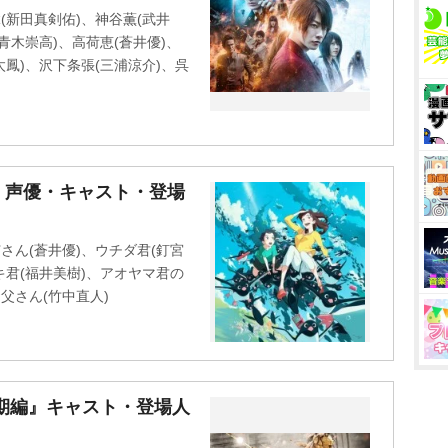
(新田真剣佑)、神谷薫(武井
青木崇高)、高荷恵(蒼井優)、
太鳳)、沢下条張(三浦涼介)、呉
』声優・キャスト・登場
さん(蒼井優)、ウチダ君(釘宮
キ君(福井美樹)、アオヤマ君の
父さん(竹中直人)
期編』キャスト・登場人