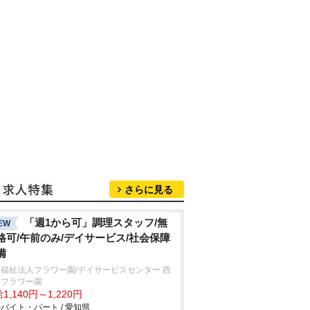
さらに見る
「週1から可」調理スタッフ/無
EW
格可/午前のみ/デイサービス/社会保障
備
福祉法人フラワー園/デイサービスセンター 西
置フラワー園
1,140円～1,220円
バイト・パート / 愛知県