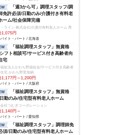
「週3から可」調理スタッフ/調
EW
師免許必須/日勤のみ/介護付き有料老
ホーム/社会保障完備
・ライン 株式会社/介護付有料老人ホーム 秀
1,075円
バイト・パート / 北海道
「福祉調理スタッフ」無資格
EW
/シフト相談可/サービス付き高齢者向
住宅
会福祉法人かわち野福祉会/サービス付き高齢者
住宅 かわち野里加納
1,177円～1,200円
バイト・パート / 大阪府
「福祉調理スタッフ」無資格
EW
/日勤のみ/住宅型有料老人ホーム
式会社つむぎコーポレーション
1,140円～
バイト・パート / 愛知県
「福祉調理スタッフ」調理師免
EW
必須/日勤のみ/住宅型有料老人ホーム