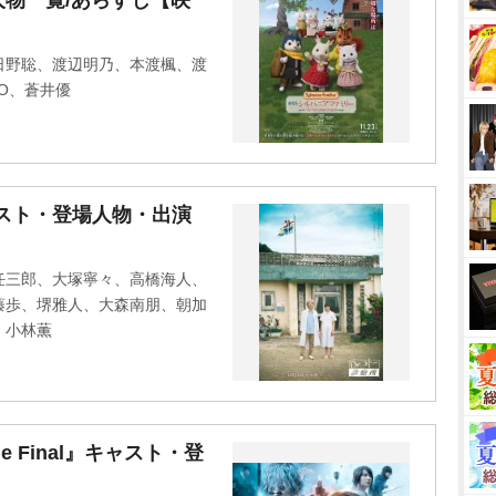
物一覧/あらすじ【映
u
t
e
日野聡、渡辺明乃、本渡楓、渡
O、蒼井優
ャスト・登場人物・出演
任三郎、大塚寧々、高橋海人、
藤歩、堺雅人、大森南朋、朝加
、小林薫
 Final』キャスト・登