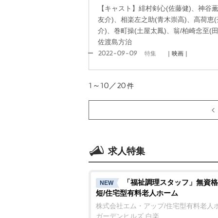
【キャスト】緋村剣心(佐藤健)、神谷薫
友介)、相楽左之助(青木崇高)、高荷恵
介)、巻町操(土屋太鳳)、翁/柏崎念至(
佐渡島方治
2022-09-09
特集
｜映画｜
1～10／20
件
求人特集
「福祉調理スタッフ」無資格
NEW
短/住宅型有料老人ホーム
株式会社エム・アップ/住宅型有料老人
ガーデンヒルズ 白楽