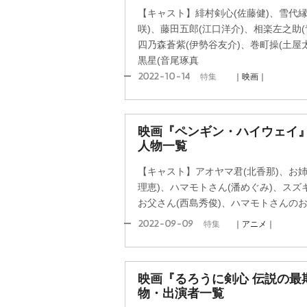
【キャスト】緋村剣心(佐藤健)、雪代縁
咲)、藤田五郎(江口洋介)、相楽左之助(
四乃森蒼紫(伊勢谷友介)、巻町操(土屋
黒星(音尾琢真
2022-10-14
特集
｜映画｜
映画『ペンギン・ハイウェイ
人物一覧
【キャスト】アオヤマ君(北香那)、お姉
理恵)、ハマモトさん(潘めぐみ)、スズ
お父さん(西島秀俊)、ハマモトさんのお
2022-09-09
特集
｜アニメ｜
映画『るろうに剣心 伝説の最
物・出演者一覧