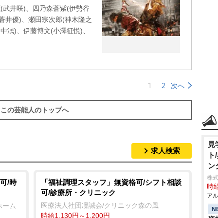
(武井咲)、四乃森蒼紫(伊勢谷
(蒼井優)、瀬田宗次郎(神木隆之
田中泯)、伊藤博文(小澤征悦)、
1
2
次へ
この芸能人のトップへ
見
求人検索
ト
ン
株式
可/時
「福祉調理スタッフ」無資格可/シフト相談
時給
可/診療所・クリニック
アル
医療法人社団凜誠会/クリニック森の風
ホーム
N
時給1,130円～1,200円