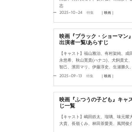
志
2025-10-24
特集
｜映画｜
映画『ブラック・ショーマン
出演者一覧/あらすじ
【キャスト】福山雅治、有村架純、成
永悠希、秋山寛貴(ハナコ)、犬飼貴丈
智己、濱田マリ、伊藤淳史、生瀬勝久
2025-09-13
特集
｜映画｜
映画『ふつうの子ども』キャ
じ一覧
【キャスト】嶋田鉄太、瑠璃、味元耀
大貴、長嶺くみ、林田茶愛美、風間俊