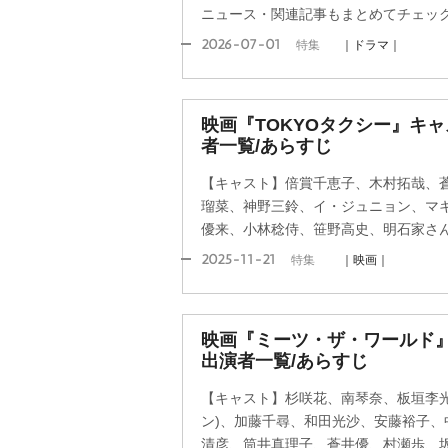
ニュース・関連記事もまとめてチェッ
2026-07-01
特集
｜ドラマ｜
映画『TOKYOタクシー』キ
者一覧/あらすじ
【キャスト】倍賞千恵子、木村拓哉、
瑠菜、神野三鈴、イ・ジュニョン、マ
優来、小林稔侍、笹野高史、明石家さ
2025-11-21
特集
｜映画｜
映画『ミーツ・ザ・ワールド
出演者一覧/あらすじ
【キャスト】杉咲花、南琴奈、板垣李光
ン)、加藤千尋、和田光沙、安藤裕子、
清彦、筒井真理子、蒼井優、村瀬歩、