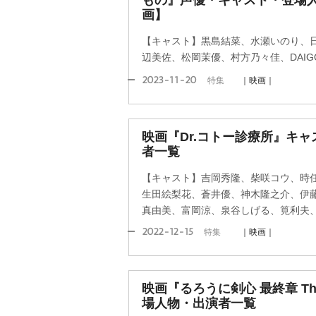
もの』声優・キャスト・登場人
画】
【キャスト】黒島結菜、水瀬いのり、
辺美佐、松岡茉優、村方乃々佳、DAIG
2023-11-20
特集
｜映画｜
映画『Dr.コトー診療所』キ
者一覧
【キャスト】吉岡秀隆、柴咲コウ、時
生田絵梨花、蒼井優、神木隆之介、伊
真由美、富岡涼、泉谷しげる、筧利夫
2022-12-15
特集
｜映画｜
映画『るろうに剣心 最終章 The
場人物・出演者一覧