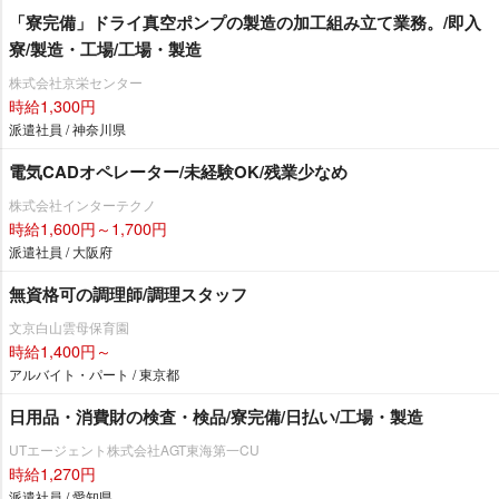
「寮完備」ドライ真空ポンプの製造の加工組み立て業務。/即入
寮/製造・工場/工場・製造
株式会社京栄センター
時給1,300円
派遣社員 / 神奈川県
電気CADオペレーター/未経験OK/残業少なめ
株式会社インターテクノ
時給1,600円～1,700円
派遣社員 / 大阪府
無資格可の調理師/調理スタッフ
文京白山雲母保育園
時給1,400円～
アルバイト・パート / 東京都
日用品・消費財の検査・検品/寮完備/日払い/工場・製造
UTエージェント株式会社AGT東海第一CU
時給1,270円
派遣社員 / 愛知県