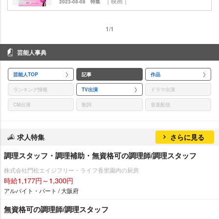
｜映画｜
2023-08-08
特集
1/1
芸能人事典
芸能人TOP
記事
作品
ランキング情報
TV出演
ドラマ出演
CM出演
歌詞
音楽配信
求人特集
さらに見る
調理スタッフ・調理補助・無資格可の調理師/調理スタッフ
株式会社門松エイジフリー・ライフ香里園内の厨房
時給1,177円～1,300円
アルバイト・パート / 大阪府
無資格可の調理師/調理スタッフ