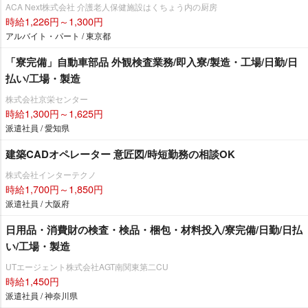
ACA Next株式会社 介護老人保健施設はくちょう内の厨房
時給1,226円～1,300円
アルバイト・パート / 東京都
「寮完備」自動車部品 外観検査業務/即入寮/製造・工場/日勤/日
払い/工場・製造
株式会社京栄センター
時給1,300円～1,625円
派遣社員 / 愛知県
建築CADオペレーター 意匠図/時短勤務の相談OK
株式会社インターテクノ
時給1,700円～1,850円
派遣社員 / 大阪府
日用品・消費財の検査・検品・梱包・材料投入/寮完備/日勤/日払
い/工場・製造
UTエージェント株式会社AGT南関東第二CU
時給1,450円
派遣社員 / 神奈川県