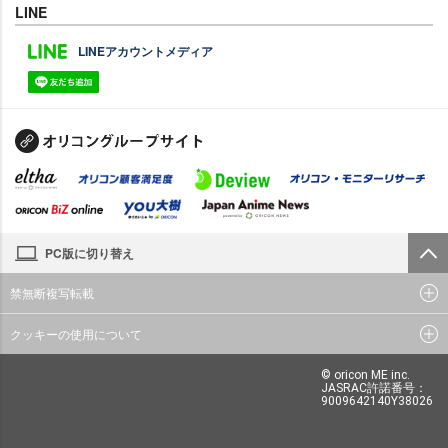
LINE
LINEアカウントメディア
PC版に切り替え
禁無断複写転載
クッキーの使用について
© oricon ME inc.
JASRAC許諾番号：
9009642140Y38026