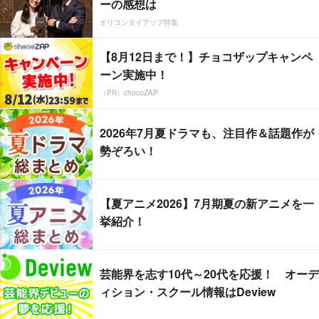
ーの感想は
オリコンタイアップ特集
【8月12日まで！】チョコザップキャンペ
ーン実施中！
（PR）chocoZAP
2026年7月夏ドラマも、注目作＆話題作が
勢ぞろい！
【夏アニメ2026】7月期夏の新アニメを一
挙紹介！
芸能界を志す10代～20代を応援！ オーデ
ィション・スクール情報はDeview