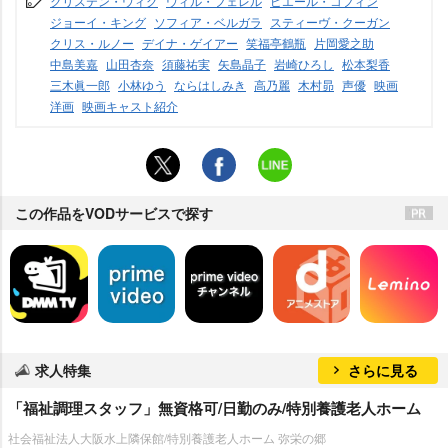
クリステン・ウィグ
ウィル・フェレル
ピエール・コフィン
ジョーイ・キング
ソフィア・ベルガラ
スティーヴ・クーガン
クリス・ルノー
デイナ・ゲイアー
笑福亭鶴瓶
片岡愛之助
中島美嘉
山田杏奈
須藤祐実
矢島晶子
崎ひろし
松本梨香
三木眞一郎
小林ゆう
ならはしみき
高乃麗
木村昴
声優
映画
洋画
映画キャスト紹介
この作品をVODサービスで探す
求人特集
さらに見る
「福祉調理スタッフ」無資格可/日勤のみ/特別養護老人ホーム
社会福祉法人大阪水上隣保館/特別養護老人ホーム 弥栄の郷