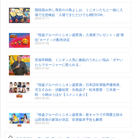
階段踏み外し骨折の小島よしお、ミニオンたちと一緒に入
場で注意喚起「入場できただけでも8割方OK」
2024-07-11
『怪盗グルーのミニオン超変身』入場者プレゼント＜超“新
化”カード＞の配布決定
2024-07-05
笑福亭鶴瓶、ミニオン人気に嫉妬のうれしい悩み「ボヤい
たらマネージャーに怒られる」
2024-07-02
『怪盗グルーのミニオン超変身』日本語吹替版声優発表、
児玉すみれ・須藤祐実・矢島晶子・松本梨香・三木眞一
郎・小林ゆうほか【コメントあり】
2024-05-30
『怪盗グルーのミニオン超変身』新キャラで片岡愛之助＆
山田杏奈の参加が決定、吹替版本予告も解禁
2024-05-22