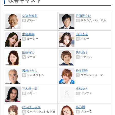
笑福亭鶴瓶
片岡愛之助
グルー
マキシム・ル・マル
役
役
中島美嘉
山田杏奈
ルーシー
ポピー
役
役
須藤祐実
矢島晶子
マーゴ
イディス
役
役
崎ひろし
松本梨香
ラムズボトム
ヴァレンティーナ
役
役
三木眞一郎
小林ゆう
ペリー
パッツィ
役
役
ならはしみき
高乃麗
ウーベルシュレヒト校
メローラ
役
役