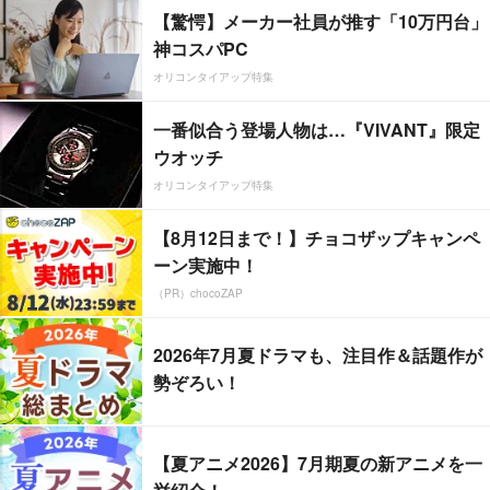
【驚愕】メーカー社員が推す「10万円台」
神コスパPC
オリコンタイアップ特集
一番似合う登場人物は…『VIVANT』限定
ウオッチ
オリコンタイアップ特集
【8月12日まで！】チョコザップキャンペ
ーン実施中！
（PR）chocoZAP
2026年7月夏ドラマも、注目作＆話題作が
勢ぞろい！
【夏アニメ2026】7月期夏の新アニメを一