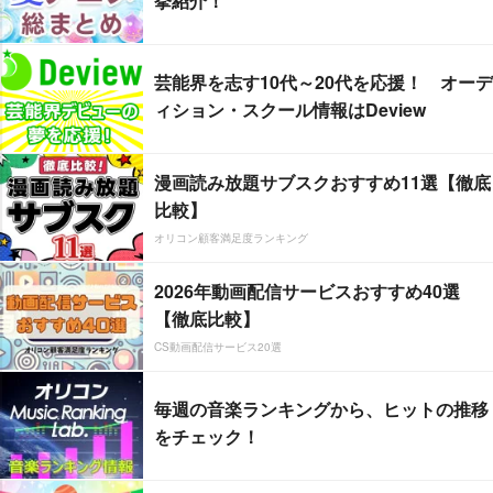
挙紹介！
芸能界を志す10代～20代を応援！ オーデ
ィション・スクール情報はDeview
漫画読み放題サブスクおすすめ11選【徹底
比較】
オリコン顧客満足度ランキング
2026年動画配信サービスおすすめ40選
【徹底比較】
CS動画配信サービス20選
毎週の音楽ランキングから、ヒットの推移
をチェック！