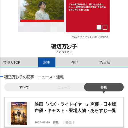
Powered by 
GliaStudios
磯辺万沙子
M
いそべまさこ
u
t
芸能人TOP
記事
作品
TV出演
e
磯辺万沙子の記事・ニュース・速報
すべて
ニュース
特集
映画『バズ・ライトイヤー』声優・日本版
声優・キャスト・登場人物・あらすじ一覧
｜映画｜
2024-08-29
特集