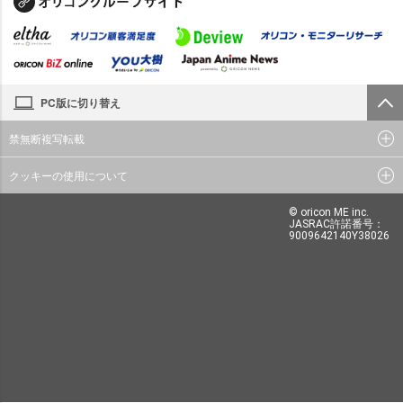
PC版に切り替え
禁無断複写転載
クッキーの使用について
© oricon ME inc.
JASRAC許諾番号：
9009642140Y38026