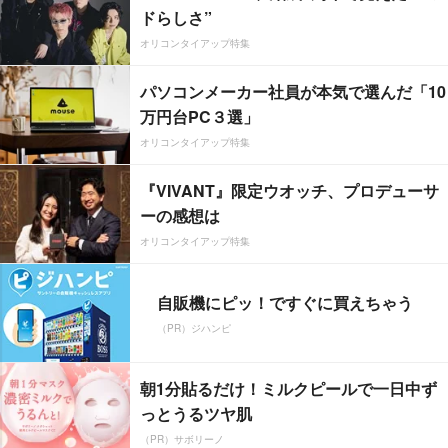
ドらしさ”
オリコンタイアップ特集
パソコンメーカー社員が本気で選んだ「10
万円台PC３選」
オリコンタイアップ特集
『VIVANT』限定ウオッチ、プロデューサ
ーの感想は
オリコンタイアップ特集
自販機にピッ！ですぐに買えちゃう
（PR）ジハンピ
朝1分貼るだけ！ミルクピールで一日中ず
っとうるツヤ肌
（PR）サボリーノ