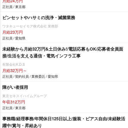
月給24万円
正社員 / 東京都
ピンセットやハサミの洗浄・滅菌業務
ワタキューセイモア株式会社 業務部
月給23万円
正社員 / 愛知県
未経験から月給32万円&土日休み!/電話応募もOK/応募者全員面
接/生活を支える通信・電気インフラ工事
有限会社K.D.S
月給32万円～
正社員 / 契約社員 / 業務委託 / 愛知県
障がい者採用
東京セキスイハイムグループ
年収312万円
正社員 / 東京都
事務職/経理事務/年間休日125日以上/服装・ピアス自由/未経験活
躍中/賞与・昇給あり