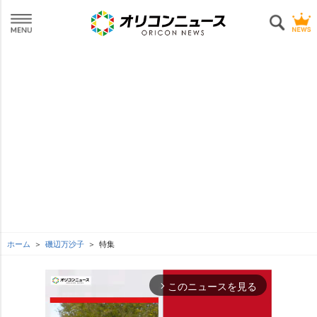
ホーム
磯辺万沙子
特集
このニュースを見る
arrow_forward_ios