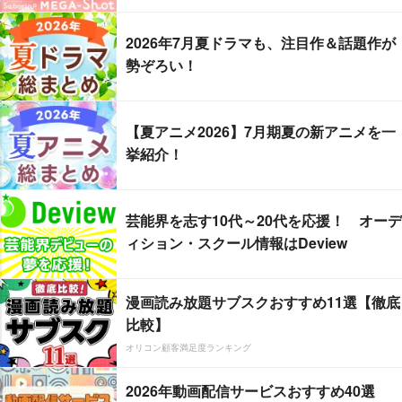
2026年7月夏ドラマも、注目作＆話題作が
勢ぞろい！
【夏アニメ2026】7月期夏の新アニメを一
挙紹介！
芸能界を志す10代～20代を応援！ オーデ
ィション・スクール情報はDeview
漫画読み放題サブスクおすすめ11選【徹底
比較】
オリコン顧客満足度ランキング
2026年動画配信サービスおすすめ40選