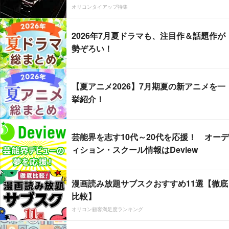
オリコンタイアップ特集
2026年7月夏ドラマも、注目作＆話題作が
勢ぞろい！
【夏アニメ2026】7月期夏の新アニメを一
挙紹介！
芸能界を志す10代～20代を応援！ オーデ
ィション・スクール情報はDeview
漫画読み放題サブスクおすすめ11選【徹底
比較】
オリコン顧客満足度ランキング