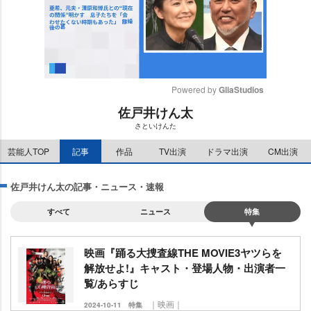
Powered by 
GliaStudios
佐戸井けん太
M
さといけんた
u
t
芸能人TOP
記事
作品
TV出演
ドラマ出演
CM出演
e
佐戸井けん太の記事・ニュース・速報
すべて
ニュース
特集
映画『踊る大捜査線THE MOVIE3ヤツらを
解放せよ!』キャスト・登場人物・出演者一
覧/あらすじ
｜映画｜
2024-10-11
特集