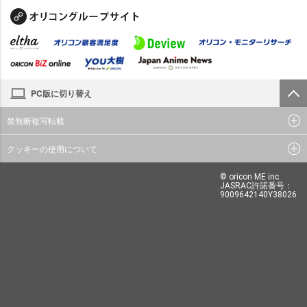
PC版に切り替え
禁無断複写転載
クッキーの使用について
© oricon ME inc.
JASRAC許諾番号：
9009642140Y38026