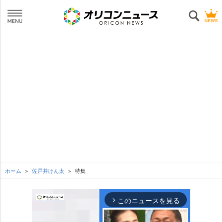
ホーム
佐戸井けん太
特集
このニュースを見る
arrow_forward_ios