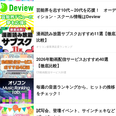
芸能界を志す10代～20代を応援！ オーデ
ィション・スクール情報はDeview
漫画読み放題サブスクおすすめ11選【徹底
比較】
オリコン顧客満足度ランキング
2026年動画配信サービスおすすめ40選
【徹底比較】
CS動画配信サービス20選
毎週の音楽ランキングから、ヒットの推移
をチェック！
試写会、登壇イベント、サインチェキなど