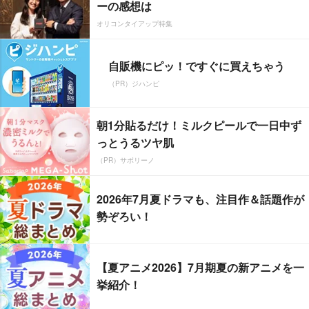
ーの感想は
オリコンタイアップ特集
自販機にピッ！ですぐに買えちゃう
（PR）ジハンピ
朝1分貼るだけ！ミルクピールで一日中ず
っとうるツヤ肌
（PR）サボリーノ
2026年7月夏ドラマも、注目作＆話題作が
勢ぞろい！
【夏アニメ2026】7月期夏の新アニメを一
挙紹介！