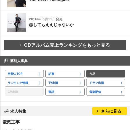
2016年05月11日発売
恋してもええじゃないか
CDアルバム売上ランキングをもっと見る
芸能人事典
芸能人TOP
記事
作品
ランキング情報
TV出演
ドラマ出演
CM出演
歌詞
音楽配信
求人特集
さらに見る
電気工事