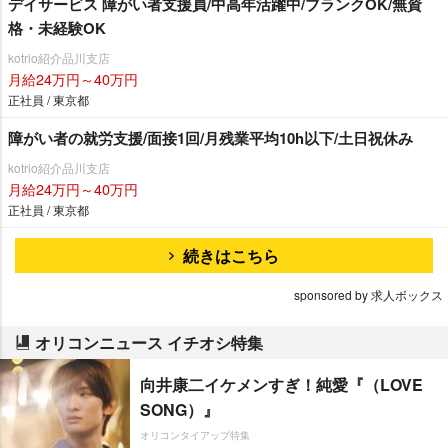
デイサービス 障がい者支援員/中高年活躍中/ブランクOK/無資
格・未経験OK
kotrio紹介品川支店
月給24万円～40万円
正社員 / 東京都
障がい者の就労支援/面接1回/月残業平均10h以下/土日祝休み
kotrio紹介品川支店
月給24万円～40万円
正社員 / 東京都
続きはこちら
sponsored by 求人ボックス
オリコンニュース イチオシ特集
向井康二イケメンすぎ！純愛『（LOVE
SONG）』
オリコンタイアップ特集