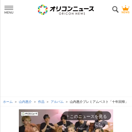
ホーム
山内惠介
作品
アルバム
山内惠介プレミアムベスト「十年回帰」
このニュースを見る
arrow_forward_ios