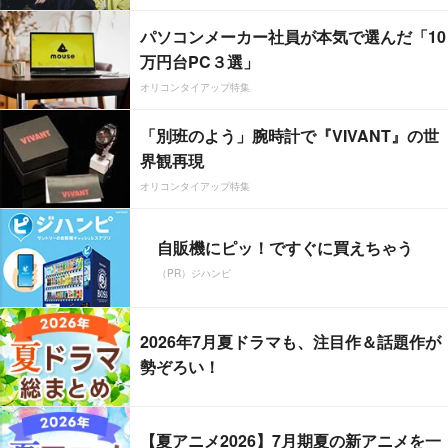
パソコンメーカー社員が本気で選んだ「10
万円台PC３選」
オリコンタイアップ特集
「別班のよう」腕時計で『VIVANT』の世
界観再現
オリコンタイアップ特集
自販機にピッ！ですぐに買えちゃう
（PR）ジハンピ
2026年7月夏ドラマも、注目作＆話題作が
勢ぞろい！
【夏アニメ2026】7月期夏の新アニメを一