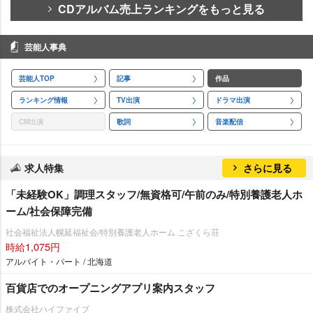
CDアルバム売上ランキングをもっと見る
芸能人事典
芸能人TOP
記事
作品
ランキング情報
TV出演
ドラマ出演
CM出演
歌詞
音楽配信
求人特集
さらに見る
「未経験OK」調理スタッフ/無資格可/午前のみ/特別養護老人ホ
ーム/社会保障完備
社会福祉法人幌延福祉会/特別養護老人ホーム こざくら荘
時給1,075円
アルバイト・パート / 北海道
百貨店でのオープニングアプリ案内スタッフ
株式会社ハイファイブ