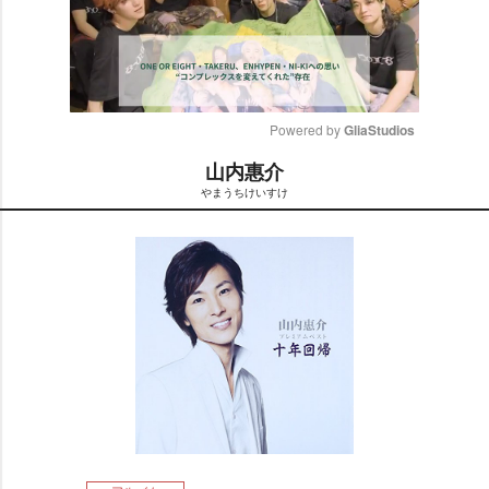
Powered by 
GliaStudios
山内惠介
M
まうちけいすけ
u
t
e