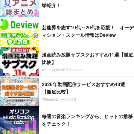
挙紹介！
芸能界を志す10代～20代を応援！ オーデ
ィション・スクール情報はDeview
漫画読み放題サブスクおすすめ11選【徹底
比較】
オリコン顧客満足度ランキング
2026年動画配信サービスおすすめ40選
【徹底比較】
CS動画配信サービス20選
毎週の音楽ランキングから、ヒットの推移
をチェック！