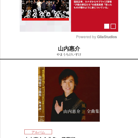
Powered by 
GliaStudios
山内惠介
M
まうちけいすけ
u
t
e
アルバム