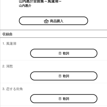
山内惠介全曲集～風蓮湖～
山内惠介
商品購入
収録曲
1. 風蓮湖
歌詞
2. 湖愁
歌詞
3. 恋する街角
歌詞