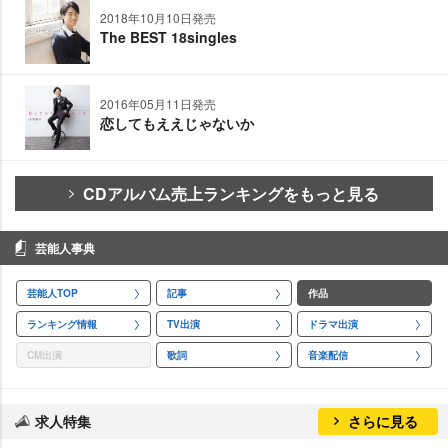
2018年10月10日発売
The BEST 18singles
2016年05月11日発売
恋してもええじゃないか
CDアルバム売上ランキングをもっと見る
芸能人事典
芸能人TOP
記事
作品
ランキング情報
TV出演
ドラマ出演
CM出演
歌詞
音楽配信
求人特集
さらに見る