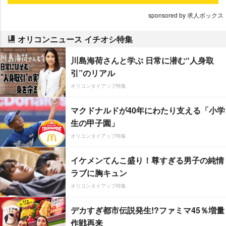
sponsored by 求人ボックス
オリコンニュース イチオシ特集
川島海荷さんと学ぶ 日常に潜む“人身取
引”のリアル
オリコンタイアップ特集
マクドナルドが40年にわたり支える「小学
生の甲子園」
オリコンタイアップ特集
イケメンてんこ盛り！尊すぎる男子の純情
ラブに胸キュン
オリコンタイアップ特集
デカすぎ都市伝説発生!?ファミマ45％増量
作戦再来