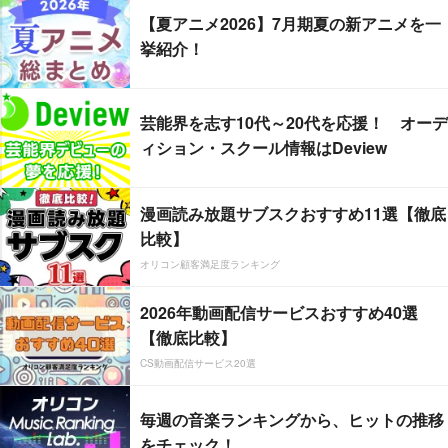
【夏アニメ2026】7月期夏の新アニメを一
挙紹介！
芸能界を志す10代～20代を応援！ オーデ
ィション・スクール情報はDeview
漫画読み放題サブスクおすすめ11選【徹底
比較】
オリコン顧客満足度ランキング
2026年動画配信サービスおすすめ40選
【徹底比較】
CS動画配信サービス20選
毎週の音楽ランキングから、ヒットの推移
をチェック！