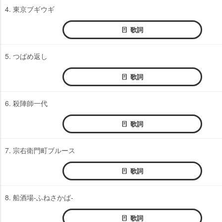
4. 東京ブギウギ
歌詞
5. つばめ返し
歌詞
6. 殺陣師一代
歌詞
7. 宗右衛門町ブルース
歌詞
8. 船酒場-ふねさかば-
歌詞