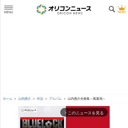
ホーム
山内惠介
作品
アルバム
山内惠介全曲集～風蓮湖～
このニュースを見る
arrow_forward_ios