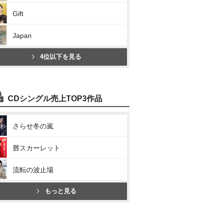
Gift
Japan
4位以下を見る
CDシングル売上TOP3作品
さらせ冬の嵐
唇スカーレット
流転の波止場
もっと見る