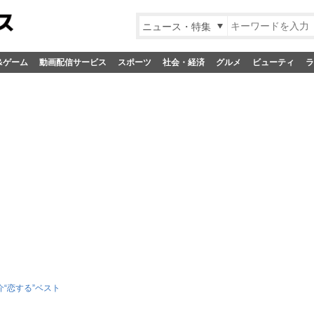
ニュース・特集
&ゲーム
動画配信サービス
スポーツ
社会・経済
グルメ
ビューティ
ラ
介“恋する”ベスト