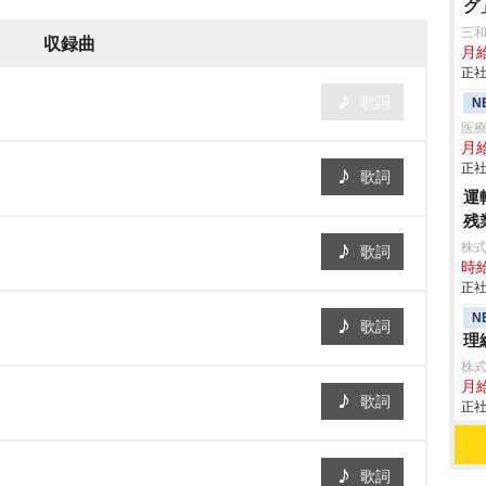
グ
三
収録曲
月
正社
歌詞
N
医
月給
正社
歌詞
運
残
株式
歌詞
時給
正社
N
歌詞
理
株
月
歌詞
正社
歌詞