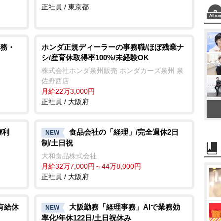
正社員 / 東京都
務・
ホンダ正規ディーラーの事務職/ほぼ残業ナ
シ/産育休取得率100%/未経験OK
株式会社ホンダ泉州販売 ホンダカーズ泉州 泉
佐野西店
月給22万3,000円
正社員 / 大阪府
権利
食品会社の「経理」/完全週休2日
NEW
制/土日祝
大和食品株式会社
月給32万7,000円～44万8,000円
正社員 / 大阪府
有給休
大阪勤務「経理事務」AIで業務効
NEW
率化/年休122日/土日祝休み