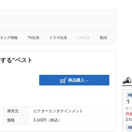
キング情報
TV出演
ドラマ出演
CM出演
歌詞
恋する”ベスト
商品購入
N
う
株
発売元
ビクターエンタテインメント
月
正社
価格
3,143円（税込）
N