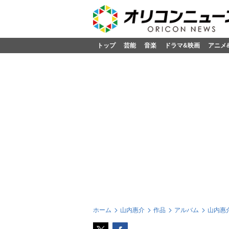
トップ
芸能
音楽
ドラマ&映画
アニメ
ホーム
山内惠介
作品
アルバム
山内惠