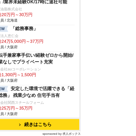
」/業界未経験OK/17時に退社可能
和油脂株式会社
給20万円～30万円
員 / 北海道
「総務事務」
EW
療法人恵仁会
24万5,000円～37万円
員 / 大阪府
転手兼家事手伝い/経験ゼロから開始/
業なしでプライベート充実
会社auコーポレーション
1,300円～1,500円
員 / 大阪府
安定した環境で活躍できる「経
EW
総務」 残業少なめ 住宅手当有
式会社関西スチールフォーム
給25万円～35万円
員 / 大阪府
続きはこちら
sponsored by 求人ボックス