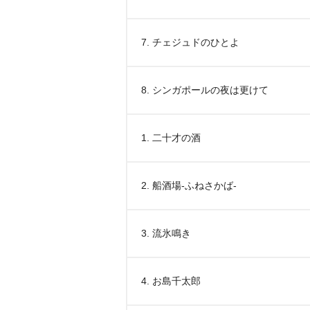
7. チェジュドのひとよ
8. シンガポールの夜は更けて
1. 二十才の酒
2. 船酒場-ふねさかば-
3. 流氷鳴き
4. お島千太郎