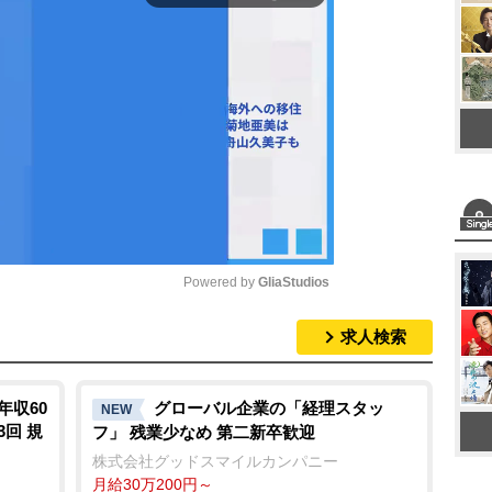
Powered by 
GliaStudios
求人検索
M
u
t
年収60
グローバル企業の「経理スタッ
NEW
3回 規
フ」 残業少なめ 第二新卒歓迎
e
株式会社グッドスマイルカンパニー
月給30万200円～