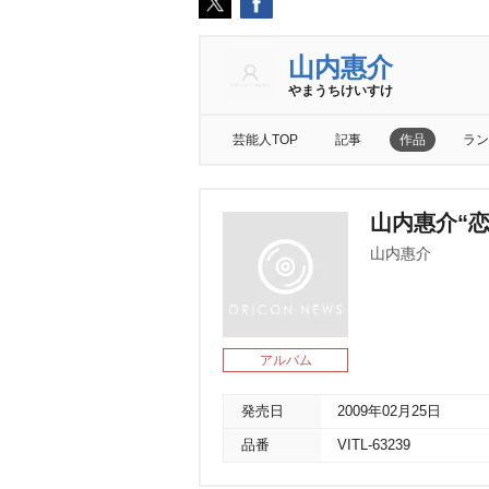
山内惠介
まうちけいすけ
芸能人TOP
記事
作品
ラン
山内惠介“
山内惠介
アルバム
発売日
2009年02月25日
品番
VITL-63239