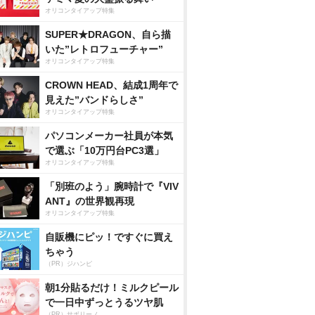
オリコンタイアップ特集
SUPER★DRAGON、自ら描
いた”レトロフューチャー”
オリコンタイアップ特集
CROWN HEAD、結成1周年で
見えた”バンドらしさ”
オリコンタイアップ特集
パソコンメーカー社員が本気
で選ぶ「10万円台PC3選」
オリコンタイアップ特集
「別班のよう」腕時計で『VIV
ANT』の世界観再現
オリコンタイアップ特集
自販機にピッ！ですぐに買え
ちゃう
（PR）ジハンピ
朝1分貼るだけ！ミルクピール
で一日中ずっとうるツヤ肌
（PR）サボリーノ