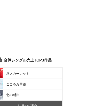
合算シングル売上TOP3作品
唇スカーレット
こころ万華鏡
北の断崖
もっと見る