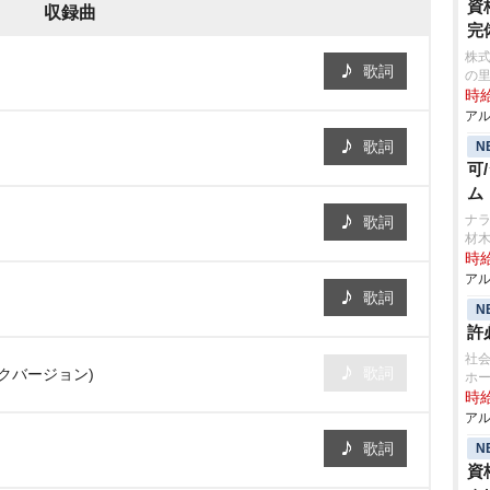
資
収録曲
完
株式
歌詞
の
時給
アル
歌詞
N
可
ム
ナラ
歌詞
材
時給
アル
歌詞
N
許
社会
歌詞
ックバージョン)
ホー
時給
アル
歌詞
N
資