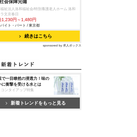
/社会保障完備
福祉法人洛和福祉会/特別養護老人ホーム 洛和
ィラ文京春日
1,230円～1,480円
バイト・パート / 東京都
続きはこちら
sponsored by 求人ボックス
葉で一目瞭然の浸透力！味の
いに衝撃を受ける水とは
リコンタイアップ特集
新着トレンドをもっと見る