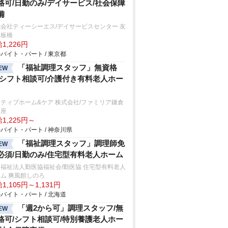
格可/日勤のみ/デイサービス/社会保障
備
会社ティーシーエス/デイサービスセンター 友
里板橋
1,226円
バイト・パート / 東京都
「福祉調理スタッフ」無資格
EW
/シフト相談可/介護付き有料老人ホー
ティブホーム&ケア 株式会社/ファミリア鎌倉
木座
1,225円～
バイト・パート / 神奈川県
「福祉調理スタッフ」調理師免
EW
必須/日勤のみ/住宅型有料老人ホーム
福祉法人勤医協福祉会/勤医協 住宅型有料老人
ム 爽風館しのろ
1,105円～1,131円
バイト・パート / 北海道
「週2から可」調理スタッフ/無
EW
格可/シフト相談可/特別養護老人ホー