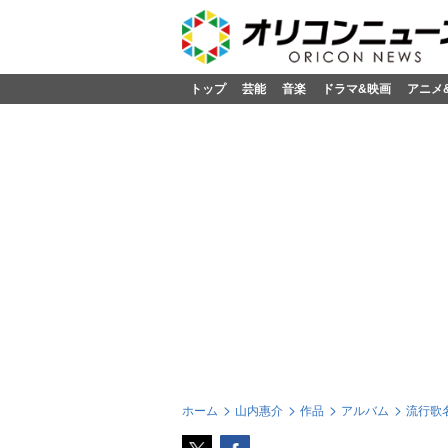
トップ
芸能
音楽
ドラマ&映画
アニメ
ホーム
山内惠介
作品
アルバム
流行歌