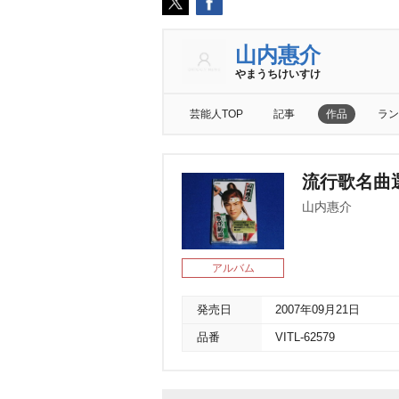
山内惠介
まうちけいすけ
芸能人TOP
記事
作品
ラン
流行歌名曲
山内惠介
アルバム
発売日
2007年09月21日
品番
VITL-62579