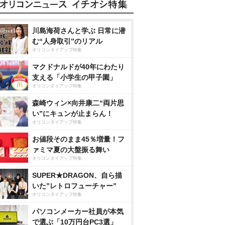
川島海荷さんと学ぶ 日常に潜
む“人身取引”のリアル
オリコンタイアップ特集
マクドナルドが40年にわたり
支える「小学生の甲子園」
オリコンタイアップ特集
森崎ウィン×向井康二“両片思
い”にキュンが止まらん！
オリコンタイアップ特集
お値段そのまま45％増量！フ
ァミマ夏の大盤振る舞い
オリコンタイアップ特集
SUPER★DRAGON、自ら描
いた”レトロフューチャー”
オリコンタイアップ特集
パソコンメーカー社員が本気
で選ぶ「10万円台PC3選」