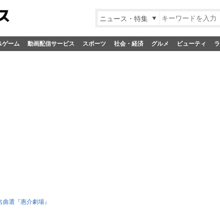
ニュース・特集
&ゲーム
動画配信サービス
スポーツ
社会・経済
グルメ
ビューティ
ラ
名曲選『惠介劇場』