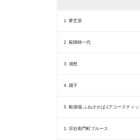
1. 夢芝居
2. 殺陣師一代
3. 湖愁
4. 踊子
5. 船酒場-ふねさかば-(アコースティ
1. 宗右衛門町ブルース