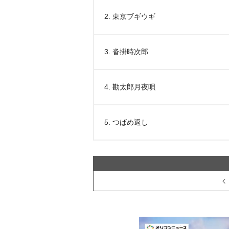
2. 東京ブギウギ
3. 沓掛時次郎
4. 勘太郎月夜唄
5. つばめ返し