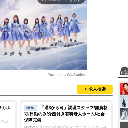
Powered by 
GliaStudios
求人検索
M
u
t
サカホ
「週3から可」調理スタッフ/無資格
NEW
可/日勤のみ/介護付き有料老人ホーム/社会
e
保障完備
カホン
株式会社SOYOKAZE/守山ケアコミュニティそ