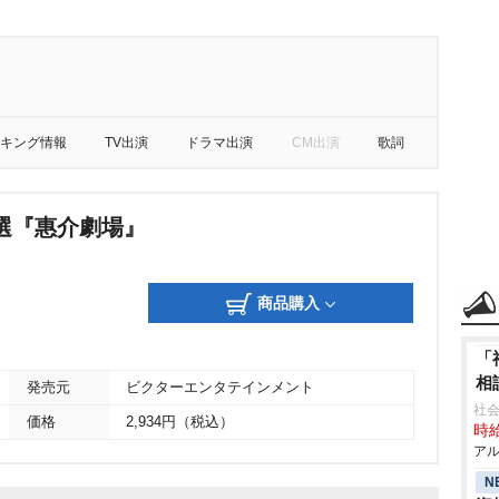
キング情報
TV出演
ドラマ出演
CM出演
歌詞
選『惠介劇場』
商品購入
「
相
発売元
ビクターエンタテインメント
社会
価格
2,934円（税込）
時給
アル
N