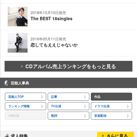
2018年10月10日発売
The BEST 18singles
2016年05月11日発売
恋してもええじゃないか
CDアルバム売上ランキングをもっと見る
芸能人事典
芸能人TOP
記事
作品
ランキング情報
TV出演
ドラマ出演
CM出演
歌詞
音楽配信
求人特集
さらに見る