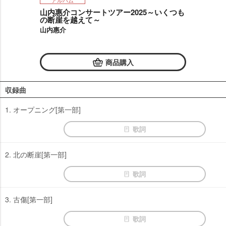
アルバム
山内惠介コンサートツアー2025～いくつも
の断崖を越えて～
山内惠介
商品購入
収録曲
1. オープニング[第一部]
歌詞
2. 北の断崖[第一部]
歌詞
3. 古傷[第一部]
歌詞