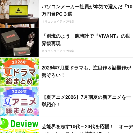
パソコンメーカー社員が本気で選んだ「10
万円台PC３選」
オリコンタイアップ特集
「別班のよう」腕時計で『VIVANT』の世
界観再現
オリコンタイアップ特集
2026年7月夏ドラマも、注目作＆話題作が
勢ぞろい！
【夏アニメ2026】7月期夏の新アニメを一
挙紹介！
芸能界を志す10代～20代を応援！ オーデ