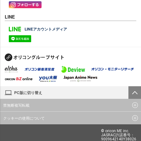
LINE
LINEアカウントメディア
PC版に切り替え
禁無断複写転載
クッキーの使用について
© oricon ME inc.
JASRAC許諾番号：
9009642140Y38026