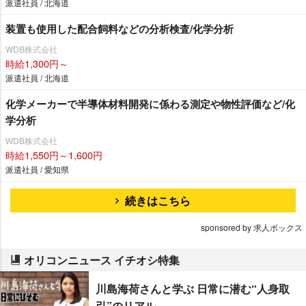
派遣社員 / 北海道
装置も使用した配合飼料などの分析検査/化学分析
WDB株式会社
時給1,300円～
派遣社員 / 北海道
化学メーカーで半導体材料開発に係わる測定や物性評価など/化
学分析
WDB株式会社
時給1,550円～1,600円
派遣社員 / 愛知県
続きはこちら
sponsored by 求人ボックス
オリコンニュース イチオシ特集
川島海荷さんと学ぶ 日常に潜む“人身取
引”のリアル