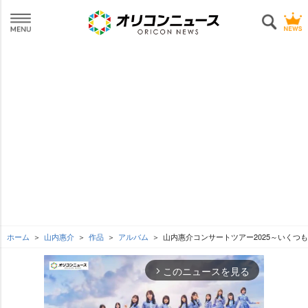
ホーム
山内惠介
作品
アルバム
山内惠介コンサートツアー2025～いくつ
このニュースを見る
arrow_forward_ios