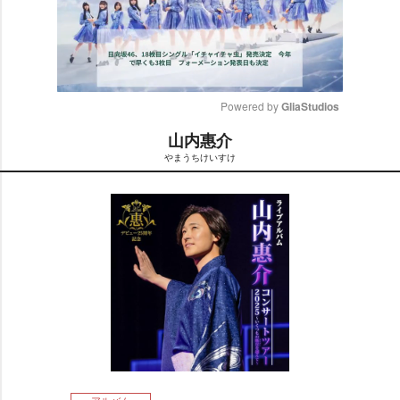
Powered by 
GliaStudios
山内惠介
M
まうちけいすけ
u
t
e