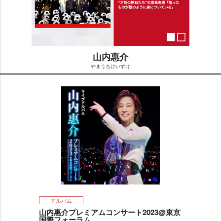
山内惠介
まうちけいすけ
M
u
t
e
アルバム
山内惠介プレミアムコンサート2023@東京
国際フォーラム