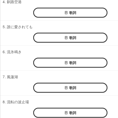
4. 釧路空港
歌詞
5. 誰に愛されても
歌詞
6. 流氷鳴き
歌詞
7. 風蓮湖
歌詞
8. 流転の波止場
歌詞