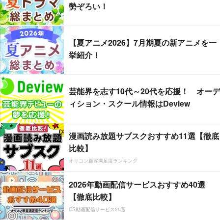
勢ぞろい！
【夏アニメ2026】7月期夏の新アニメを一
挙紹介！
芸能界を志す10代～20代を応援！ オーデ
ィション・スクール情報はDeview
漫画読み放題サブスクおすすめ11選【徹底
比較】
オリコン顧客満足度ランキング
2026年動画配信サービスおすすめ40選
【徹底比較】
CS動画配信サービス20選