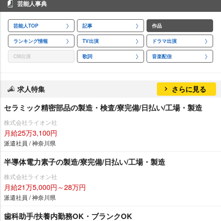
芸能人事典
芸能人TOP
記事
作品
ランキング情報
TV出演
ドラマ出演
CM出演
歌詞
音楽配信
求人特集
さらに見る
セラミック精密部品の製造・検査/寮完備/日払い/工場・製造
株式会社ライオン社
月給25万3,100円
派遣社員 / 神奈川県
半導体電力素子の製造/寮完備/日払い/工場・製造
株式会社ライオン社
月給21万5,000円～28万円
派遣社員 / 神奈川県
歯科助手/扶養内勤務OK・ブランクOK