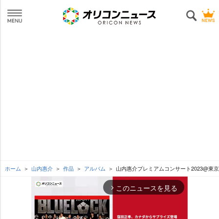
ホーム
山内惠介
作品
アルバム
山内惠介プレミアムコンサート2023@東
このニュースを見る
arrow_forward_ios