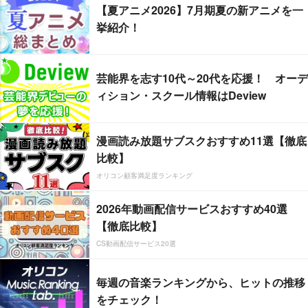
【夏アニメ2026】7月期夏の新アニメを一
挙紹介！
芸能界を志す10代～20代を応援！ オーデ
ィション・スクール情報はDeview
漫画読み放題サブスクおすすめ11選【徹底
比較】
オリコン顧客満足度ランキング
2026年動画配信サービスおすすめ40選
【徹底比較】
CS動画配信サービス20選
毎週の音楽ランキングから、ヒットの推移
をチェック！