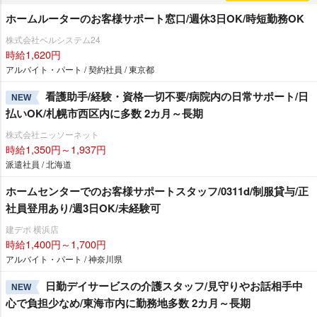
ホームルーターのお客様サポート窓口/週休3日OK/時短勤務OK
株式会社ベルシステム24
時給1,620円
アルバイト・パート / 契約社員 / 東京都
看護助手/経験・資格一切不要/病院内の日常サポート/日
NEW
払いOK/札幌市西区内に多数 2カ月～長期
株式会社ニッソーネット
時給1,350円～1,937円
派遣社員 / 北海道
ホームセンターでのお客様サポートスタッフ/0311d/制服貸与/正
社員登用あり/週3日OK/未経験可
建デポ 横浜店
時給1,400円～1,700円
アルバイト・パート / 神奈川県
日勤デイサービスの介護スタッフ/見守りやお話相手中
NEW
心で負担少なめ/東海市内に勤務地多数 2カ月～長期