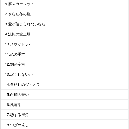
6.唇スカーレット
7.さらせ冬の嵐
8.愛が信じられないなら
9.流転の波止場
10.スポットライト
11.恋の手本
12.釧路空港
13.涙くれないか
14.冬枯れのヴィオラ
15.白樺の誓い
16.風蓮湖
17.恋する街角
18.つばめ返し