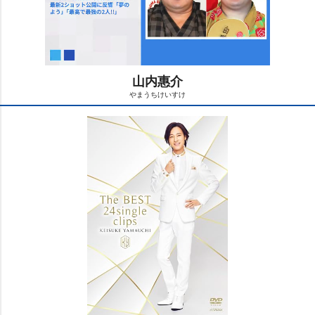
山内惠介
まうちけいすけ
M
u
t
e