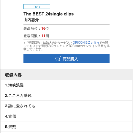
DVD
The BEST 24single clips
山内惠介
最高順位：
16
位
登場回数：
11
回
※「登場回数」は法人向けサービス・
ORICON BiZ online
で公開
しております週間DVDランキングTOP300のランクイン回数を掲
載しています。
商品購入
収録内容
1.海峡浪漫
2.こころ万華鏡
3.誰に愛されても
4.古傷
5.残照