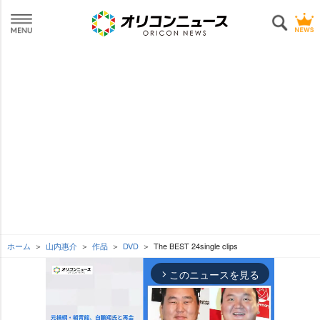
ホーム
山内惠介
作品
DVD
The BEST 24single clips
このニュースを見る
arrow_forward_ios