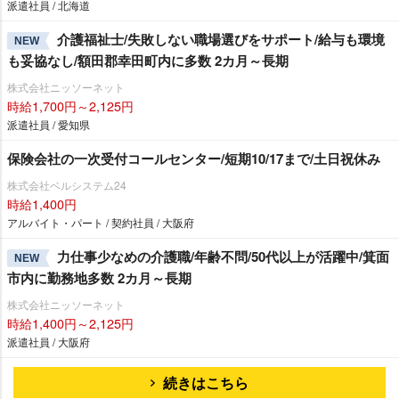
派遣社員 / 北海道
介護福祉士/失敗しない職場選びをサポート/給与も環境
NEW
も妥協なし/額田郡幸田町内に多数 2カ月～長期
株式会社ニッソーネット
時給1,700円～2,125円
派遣社員 / 愛知県
保険会社の一次受付コールセンター/短期10/17まで/土日祝休み
株式会社ベルシステム24
時給1,400円
アルバイト・パート / 契約社員 / 大阪府
力仕事少なめの介護職/年齢不問/50代以上が活躍中/箕面
NEW
市内に勤務地多数 2カ月～長期
株式会社ニッソーネット
時給1,400円～2,125円
派遣社員 / 大阪府
続きはこちら