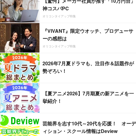
【驚愕】メーカー社員が推す「10万円台」
神コスパPC
オリコンタイアップ特集
『VIVANT』限定ウオッチ、プロデューサ
ーの感想は
オリコンタイアップ特集
2026年7月夏ドラマも、注目作＆話題作が
勢ぞろい！
【夏アニメ2026】7月期夏の新アニメを一
挙紹介！
芸能界を志す10代～20代を応援！ オーデ
ィション・スクール情報はDeview