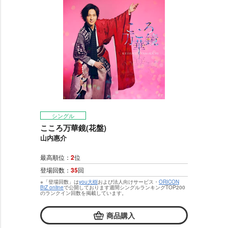
シングル
こころ万華鏡(花盤)
山内惠介
最高順位：
2
位
登場回数：
35
回
※「登場回数」は
you大樹
および法人向けサービス・
ORICON
BiZ online
で公開しております週間シングルランキングTOP200
のランクイン回数を掲載しています。
商品購入