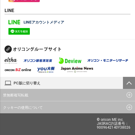
LINE
LINEアカウントメディア
PC版に切り替え
禁無断複写転載
クッキーの使用について
© oricon ME inc.
JASRAC許諾番号：
9009642140Y38026