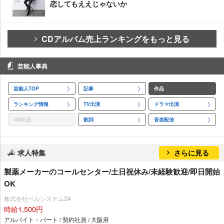
恋してもええじゃないか
CDアルバム売上ランキングをもっと見る
芸能人事典
芸能人TOP
記事
作品
ランキング情報
TV出演
ドラマ出演
CM出演
歌詞
音楽配信
求人特集
さらに見る
製薬メーカーのコールセンター/土日祝休み/未経験歓迎/即日開始
OK
株式会社ベルシステム24
時給1,500円
アルバイト・パート / 契約社員 / 大阪府