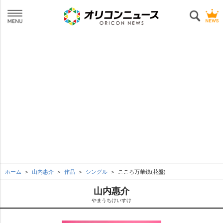
ホーム
山内惠介
作品
シングル
こころ万華鏡(花盤)
山内惠介
まうちけいすけ