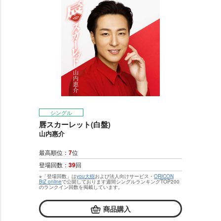
シングル
唇スカーレット(白盤)
山内惠介
最高順位：
7
位
登場回数：
39
回
※「登場回数」は
you大樹
および法人向けサービス・
ORICON
BiZ online
で公開しております週間シングルランキングTOP200
のランクイン回数を掲載しています。
商品購入