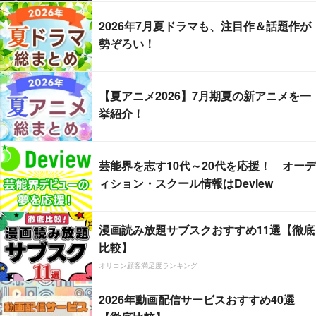
2026年7月夏ドラマも、注目作＆話題作が
勢ぞろい！
【夏アニメ2026】7月期夏の新アニメを一
挙紹介！
芸能界を志す10代～20代を応援！ オーデ
ィション・スクール情報はDeview
漫画読み放題サブスクおすすめ11選【徹底
比較】
オリコン顧客満足度ランキング
2026年動画配信サービスおすすめ40選