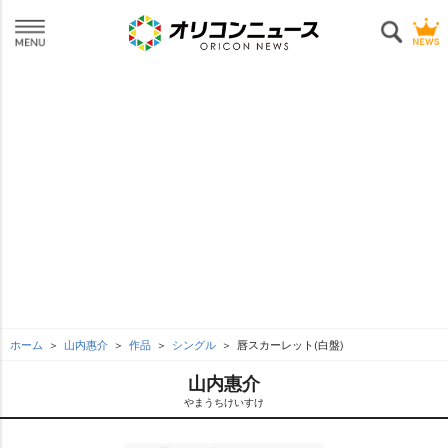
ホーム
山内惠介
作品
シングル
唇スカーレット(白盤)
山内惠介
まうちけいすけ