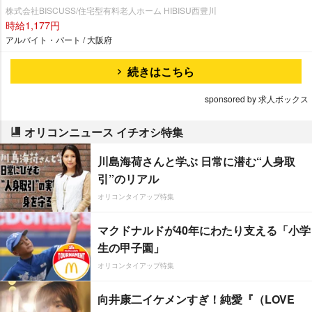
株式会社BISCUSS/住宅型有料老人ホーム HIBISU西豊川
時給1,177円
アルバイト・パート / 大阪府
続きはこちら
sponsored by 求人ボックス
オリコンニュース イチオシ特集
川島海荷さんと学ぶ 日常に潜む“人身取
引”のリアル
オリコンタイアップ特集
マクドナルドが40年にわたり支える「小学
生の甲子園」
オリコンタイアップ特集
向井康二イケメンすぎ！純愛『（LOVE