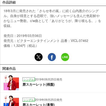
作品詳細
18年3月に発売された「さらせ冬の嵐」に続く山内惠介のシング
ル。自身が得意とする恋唄で、強いメッセージも含んだ色彩鮮
かなニュー艶歌。c/w曲として「ありがとうが、降り積もる。」を
収録。
発売日：2019年03月06日
発売元：ビクターエンタテインメント 品番：VICL-37462
価格：1,324円（税込）
関連作品
2019年09月25日発売
シングル
唇スカーレット(桃盤)
2019年09月25日発売
シングル
唇スカーレット(蒼盤)