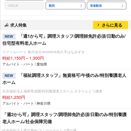
CM出演
歌詞
音楽配信
求人特集
さらに見る
「週1から可」調理スタッフ/調理師免許必須/日勤のみ/
NEW
住宅型有料老人ホーム
スマイルハート 株式会社/smilelink長久手はなみずき
時給1,150円～1,300円
アルバイト・パート / 愛知県
「福祉調理スタッフ」無資格可/午後のみ/特別養護老人
NEW
ホーム
社会福祉法人湘南育成園/特別養護老人ホーム ささりんどう鎌倉
時給1,230円
アルバイト・パート / 神奈川県
「週2から可」調理スタッフ/調理師免許必須/日勤のみ/特別養護
老人ホーム/社会保障完備
社会福祉法人恵比寿会/フェローホームズ森の家