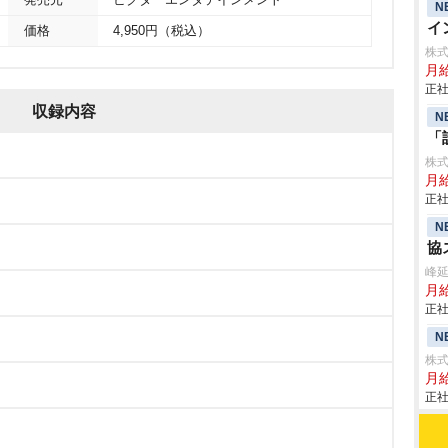
発売元
ビクターエンタテインメント
N
イ
価格
4,950円（税込）
株
月
正社
収録内容
N
「
株
月
正社
N
協
峰
月給
正社
N
株式
月給
正社