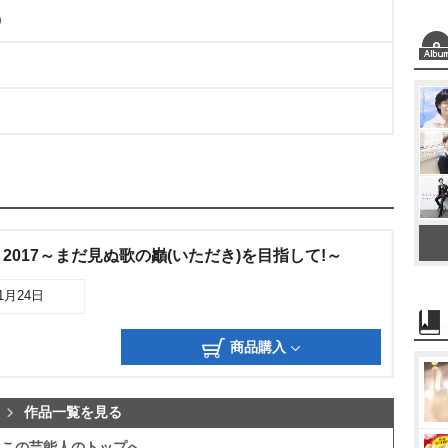
)
2017～まだ見ぬ歌の巓(いただき)を目指して!～
01月24日
商品購入
作品一覧を見る
この芸能人のトップへ