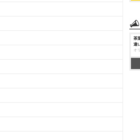
茶
違
オ