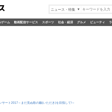
ニュース・特集
&ゲーム
動画配信サービス
スポーツ
社会・経済
グルメ
ビューティ
ラ
ンサート2017～まだ見ぬ歌の巓(いただき)を目指して!～