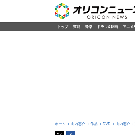
トップ
芸能
音楽
ドラマ&映画
アニメ
ホーム
山内惠介
作品
DVD
山内惠介コ