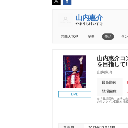
山内惠介
まうちけいすけ
芸能人TOP
記事
作品
ラン
山内惠介コン
を目指して!
山内惠介
最高順位
登場回数
DVD
※「登場回数」は法人
のランクイン回数を掲