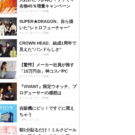
名物45％増量キャンペーン
オリコンタイアップ特集
SUPER★DRAGON、自ら描
いた”レトロフューチャー”
オリコンタイアップ特集
CROWN HEAD、結成1周年で
見えた”バンドらしさ”
オリコンタイアップ特集
【驚愕】メーカー社員が推す
「10万円台」神コスパPC
オリコンタイアップ特集
『VIVANT』限定ウオッチ、プ
ロデューサーの感想は
オリコンタイアップ特集
自販機にピッ！ですぐに買え
ちゃう
（PR）ジハンピ
朝1分貼るだけ！ミルクピール