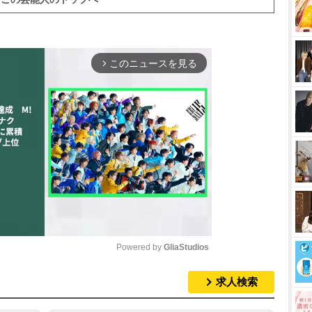
このニュースを見る
arrow_forward_ios
Powered by 
GliaStudios
求人検索
M
u