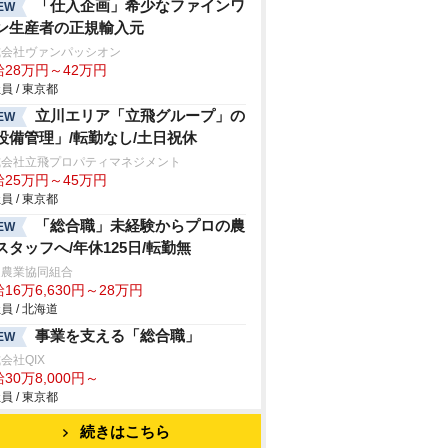
「仕入企画」希少なファインワ
EW
ン生産者の正規輸入元
式会社ヴァンパッシオン
給28万円～42万円
員 / 東京都
立川エリア「立飛グループ」の
EW
設備管理」/転勤なし/土日祝休
式会社立飛プロパティマネジメント
給25万円～45万円
員 / 東京都
「総合職」未経験からプロの農
EW
スタッフへ/年休125日/転勤無
延農業協同組合
16万6,630円～28万円
員 / 北海道
事業を支える「総合職」
EW
会社QIX
30万8,000円～
員 / 東京都
続きはこちら