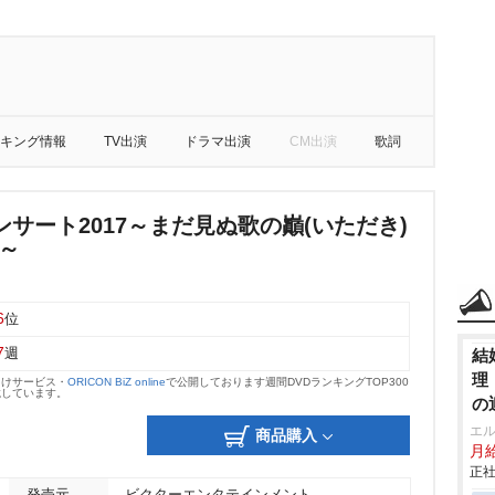
キング情報
TV出演
ドラマ出演
CM出演
歌詞
サート2017～まだ見ぬ歌の巓(いただき)
～
6
位
7
週
結
理
向けサービス・
ORICON BiZ online
で公開しております週間DVDランキングTOP300
載しています。
の
エ
商品購入
月給
正社