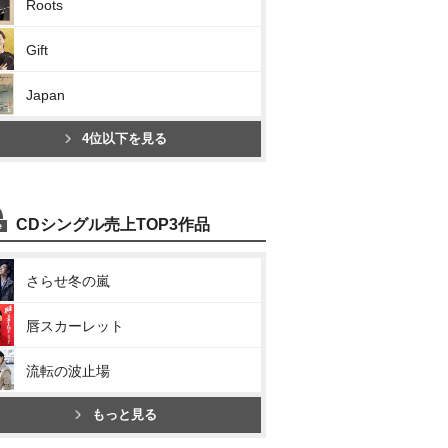
Roots
Gift
Japan
4位以下を見る
CDシングル売上TOP3作品
さらせ冬の嵐
唇スカーレット
流転の波止場
もっと見る