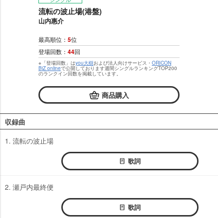
流転の波止場(港盤)
山内惠介
最高順位：
5
位
登場回数：
44
回
※「登場回数」は
you大樹
および法人向けサービス・
ORICON
BiZ online
で公開しております週間シングルランキングTOP200
のランクイン回数を掲載しています。
商品購入
収録曲
1. 流転の波止場
歌詞
2. 瀬戸内最終便
歌詞