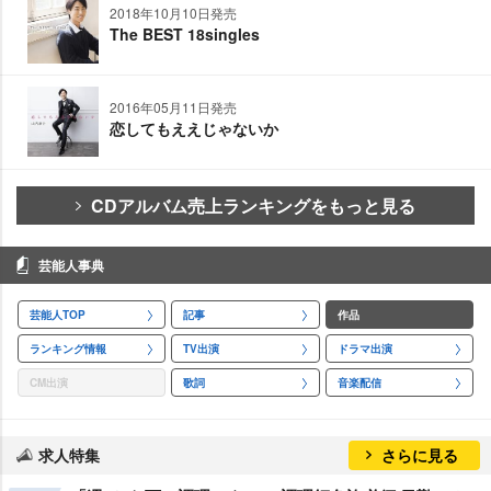
2018年10月10日発売
The BEST 18singles
2016年05月11日発売
恋してもええじゃないか
CDアルバム売上ランキングをもっと見る
芸能人事典
芸能人TOP
記事
作品
ランキング情報
TV出演
ドラマ出演
CM出演
歌詞
音楽配信
求人特集
さらに見る