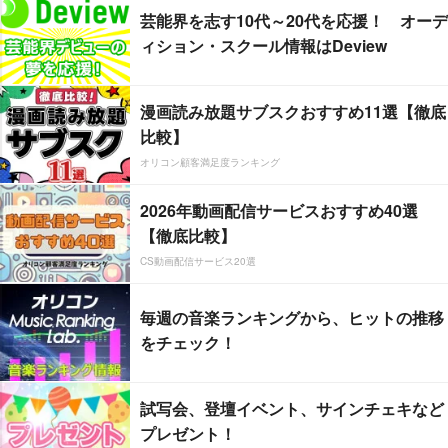
芸能界を志す10代～20代を応援！ オーデ
ィション・スクール情報はDeview
漫画読み放題サブスクおすすめ11選【徹底
比較】
オリコン顧客満足度ランキング
2026年動画配信サービスおすすめ40選
【徹底比較】
CS動画配信サービス20選
毎週の音楽ランキングから、ヒットの推移
をチェック！
試写会、登壇イベント、サインチェキなど
プレゼント！