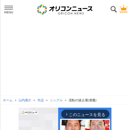
ホーム
山内惠介
作品
シングル
流転の波止場(港盤)
このニュースを見る
arrow_forward_ios