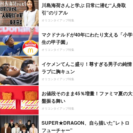
川島海荷さんと学ぶ 日常に潜む“人身取
引”のリアル
オリコンタイアップ特集
マクドナルドが40年にわたり支える「小学
生の甲子園」
オリコンタイアップ特集
イケメンてんこ盛り！尊すぎる男子の純情
ラブに胸キュン
オリコンタイアップ特集
お値段そのまま45％増量！ファミマ夏の大
盤振る舞い
オリコンタイアップ特集
SUPER★DRAGON、自ら描いた”レトロ
フューチャー”