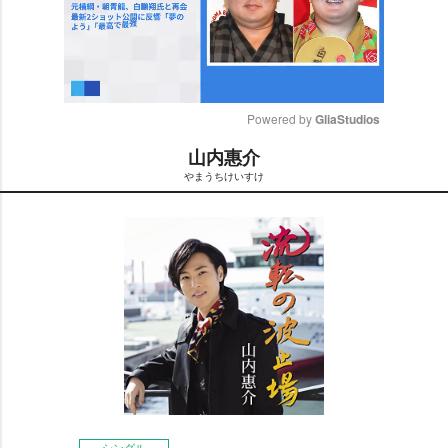
Powered by 
GliaStudios
山内惠介
M
まうちけいすけ
u
t
e
シングル