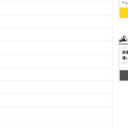
アル
茶
違
オ