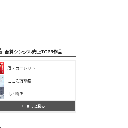
合算シングル売上TOP3作品
唇スカーレット
こころ万華鏡
北の断崖
もっと見る