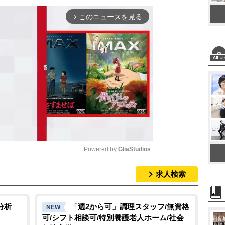
このニュースを見る
arrow_forward_ios
Powered by 
GliaStudios
求人検索
M
u
t
分析
「週2から可」調理スタッフ/無資格
NEW
可/シフト相談可/特別養護老人ホーム/社会
e