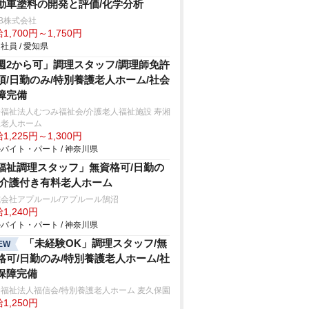
動車塗料の開発と評価/化学分析
B株式会社
1,700円～1,750円
社員 / 愛知県
週2から可」調理スタッフ/調理師免許
須/日勤のみ/特別養護老人ホーム/社会
障完備
福祉法人むつみ福祉会/介護老人福祉施設 寿湘
丘老人ホーム
1,225円～1,300円
バイト・パート / 神奈川県
福祉調理スタッフ」無資格可/日勤の
/介護付き有料老人ホーム
会社アプルール/アプルール鵠沼
1,240円
バイト・パート / 神奈川県
「未経験OK」調理スタッフ/無
EW
格可/日勤のみ/特別養護老人ホーム/社
保障完備
福祉法人福信会/特別養護老人ホーム 麦久保園
1,250円