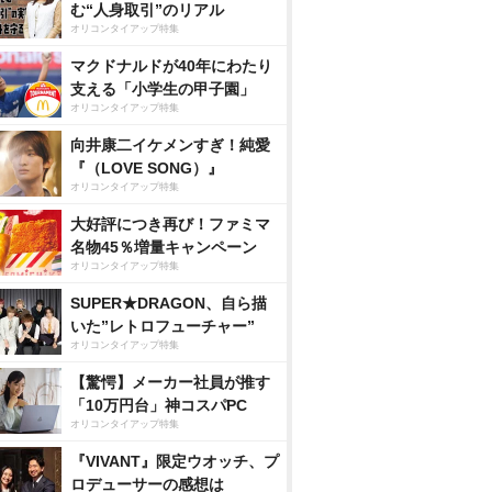
む“人身取引”のリアル
オリコンタイアップ特集
マクドナルドが40年にわたり
支える「小学生の甲子園」
オリコンタイアップ特集
向井康二イケメンすぎ！純愛
『（LOVE SONG）』
オリコンタイアップ特集
大好評につき再び！ファミマ
名物45％増量キャンペーン
オリコンタイアップ特集
SUPER★DRAGON、自ら描
いた”レトロフューチャー”
オリコンタイアップ特集
【驚愕】メーカー社員が推す
「10万円台」神コスパPC
オリコンタイアップ特集
『VIVANT』限定ウオッチ、プ
ロデューサーの感想は