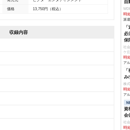
発売元
ビクターエンタテインメント
自
WD
価格
13,750円（税込）
時給
派遣
「
収録内容
必
保
社会
ケ
時給
アル
「
み
株式
時給
アル
N
資
会
社会
時給