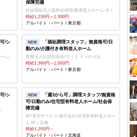
保障完備
社会福祉法人協和会/特別養護老人ホーム きく
時給1,230円～1,300円
アルバイト・パート / 東京都
可/シ
「福祉調理スタッフ」無資格可/日
NEW
勤のみ/介護付き有料老人ホーム
ホーム
医療法人社団自靖会/ヴィラ ドゥのぞみ
時給1,300円～1,500円
アルバイト・パート / 東京都
可/シ
「週3から可」調理スタッフ/無資格
NEW
可/日勤のみ/住宅型有料老人ホーム/社会保
障完備
ム
MT居宅サービス 株式会社/住宅型有料老人ホー
ム 緑ヶ丘椿
時給1,200円～
アルバイト・パート / 北海道