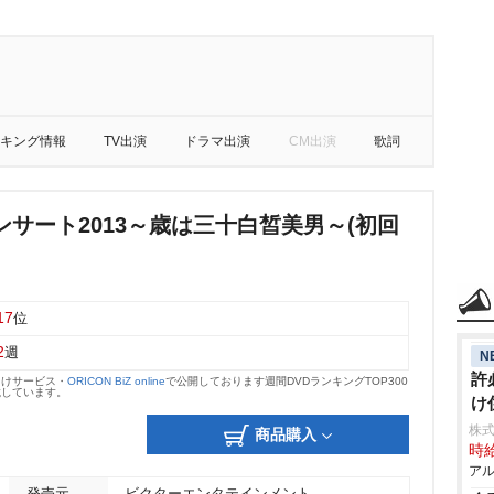
キング情報
TV出演
ドラマ出演
CM出演
歌詞
サート2013～歳は三十白皙美男～(初回
17
位
2
週
N
許
向けサービス・
ORICON BiZ online
で公開しております週間DVDランキングTOP300
載しています。
け
株式
商品購入
時給
アル