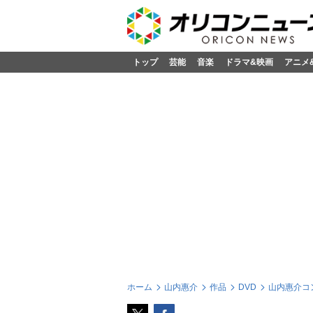
トップ
芸能
音楽
ドラマ&映画
アニメ
ホーム
山内惠介
作品
DVD
山内惠介コ