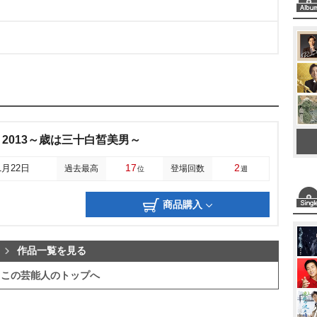
2013～歳は三十白皙美男～
17
2
1月22日
過去最高
登場回数
位
週
商品購入
作品一覧を見る
この芸能人のトップへ