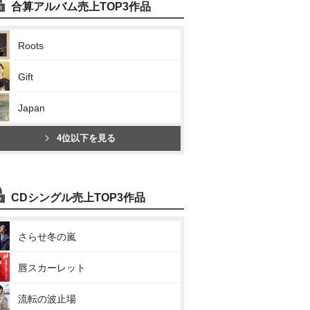
合算アルバム売上TOP3作品
Roots
Gift
Japan
4位以下を見る
CDシングル売上TOP3作品
さらせ冬の嵐
唇スカーレット
流転の波止場