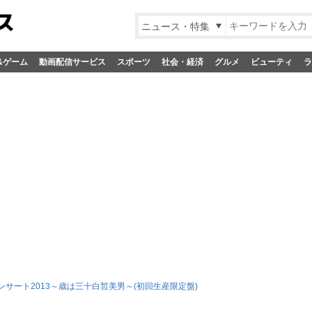
ニュース・特集
&ゲーム
動画配信サービス
スポーツ
社会・経済
グルメ
ビューティ
ラ
ンサート2013～歳は三十白皙美男～(初回生産限定盤)