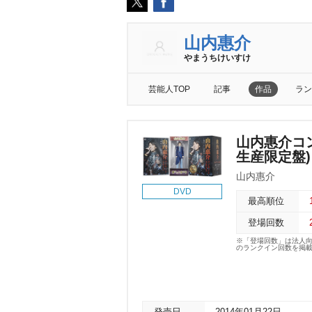
山内惠介
まうちけいすけ
芸能人TOP
記事
作品
ラン
山内惠介コン
生産限定盤)
山内惠介
DVD
最高順位
登場回数
※「登場回数」は法人
のランクイン回数を掲