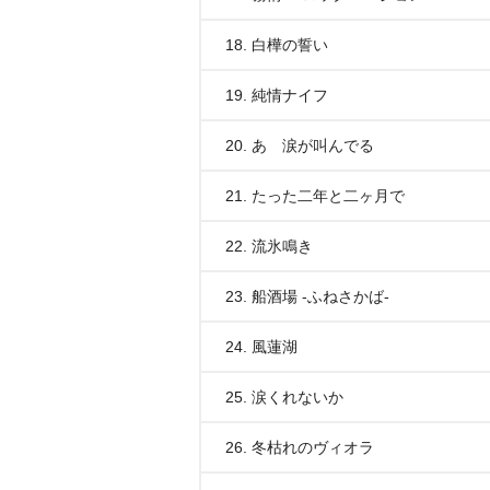
18. 白樺の誓い
19. 純情ナイフ
20. あゝ涙が叫んでる
21. たった二年と二ヶ月で
22. 流氷鳴き
23. 船酒場 -ふねさかば-
24. 風蓮湖
25. 涙くれないか
26. 冬枯れのヴィオラ