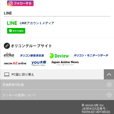
LINE
LINEアカウントメディア
PC版に切り替え
禁無断複写転載
クッキーの使用について
© oricon ME inc.
JASRAC許諾番号：
9009642140Y38026