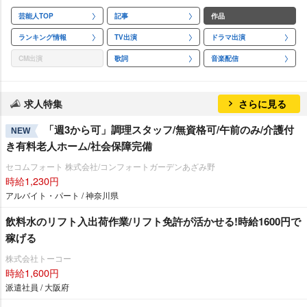
芸能人TOP
記事
作品
ランキング情報
TV出演
ドラマ出演
CM出演
歌詞
音楽配信
求人特集
さらに見る
「週3から可」調理スタッフ/無資格可/午前のみ/介護付
NEW
き有料老人ホーム/社会保障完備
セコムフォート 株式会社/コンフォートガーデンあざみ野
時給1,230円
アルバイト・パート / 神奈川県
飲料水のリフト入出荷作業/リフト免許が活かせる!時給1600円で
稼げる
株式会社トーコー
時給1,600円
派遣社員 / 大阪府