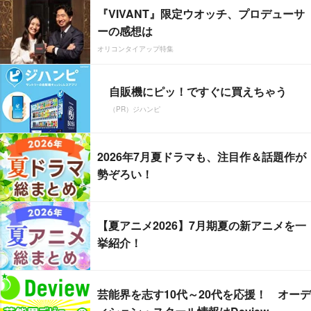
『VIVANT』限定ウオッチ、プロデューサ
ーの感想は
オリコンタイアップ特集
自販機にピッ！ですぐに買えちゃう
（PR）ジハンピ
2026年7月夏ドラマも、注目作＆話題作が
勢ぞろい！
【夏アニメ2026】7月期夏の新アニメを一
挙紹介！
芸能界を志す10代～20代を応援！ オーデ