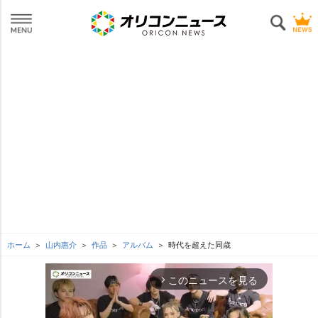
ホーム
山内惠介
作品
アルバム
時代を超えた同歳
このニュースを見る
arrow_forward_ios