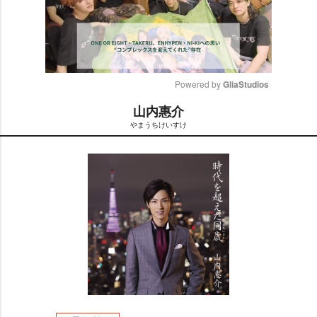
Powered by 
GliaStudios
山内惠介
M
まうちけいすけ
u
t
e