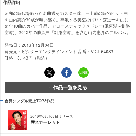
作品詳細
昭和の時代を彩った名曲選そのスター達、三十歳の時のヒット曲
を山内惠介30歳が唄い継ぐ。尊敬する美空ひばり・森進一をはじ
め全10曲のカバー作品、アコースティツクメドレー(風蓮湖～釧路
空港)、2013年の勝負曲「釧路空港」を含む山内惠介のアルバム。
発売日：2013年12月04日
発売元：ビクターエンタテインメント 品番：VICL-64083
価格：3,143円（税込）
作品一覧を見る
合算シングル売上TOP3作品
2019年03月06日リリース
唇スカーレット