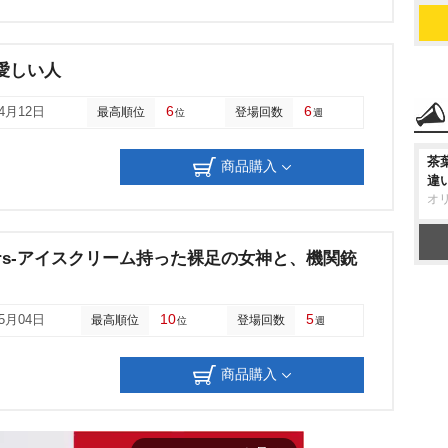
nd/愛しい人
6
6
04月12日
最高順位
登場回数
位
週
茶
商品購入
違
オ
ighters-アイスクリーム持った裸足の女神と、機関銃
10
5
05月04日
最高順位
登場回数
位
週
商品購入