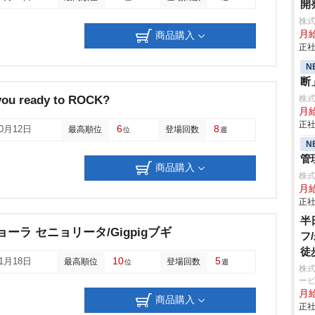
開
株
月給
商品購入
正社
N
断
u ready to ROCK?
株
月給
正社
6
8
10月12日
最高順位
登場回数
位
週
N
管
商品購入
株式
月
正社
半
ーラ セニョリータ/Gigpigブギ
フ
徒
10
5
01月18日
最高順位
登場回数
位
週
株
ービ
月
商品購入
正社