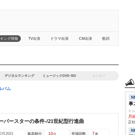
キング情報
TV出演
ドラマ出演
CM出演
歌詞
デジタルランキング
ミュージックDVD･BD
エンタメ
ルバム
N
事
キ
月給
ーパースターの条件-/21世紀型行進曲
正社
N
10
7
10月20日
最高順位
登場回数
位
週