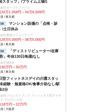
発スタッフ」/プライム上場G
式会社カーブスジャパン
26万1,058円～34万6,509円
員 / 東京都
マンション設備の「点検・診
EW
」/土日休み
式会社東急コミュニティー
28万5,000円～38万5,000円
員 / 東京都
「ディストリビューター/在庫
EW
理/」年休130日/転勤なし
会社alpha
給30万円～50万円
員 / 東京都
日型フィットネスデイの介護スタッ
/未経験・無資格OK/食事介助なし/駅
歩2分
式会社フォレストブック フィットネス型デイサ
ス プログレス32
給18万円～22万円
員 / 大阪府