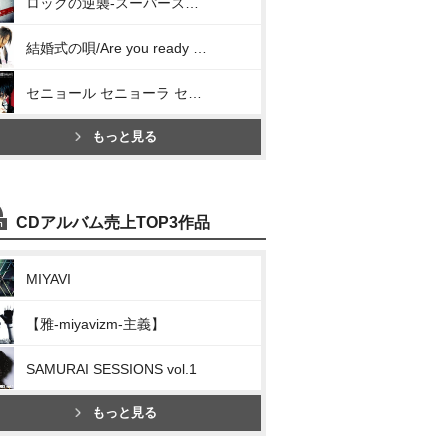
ロックの逆襲-スーパースターの条件-/21世紀型行進曲
結婚式の唄/Are you ready to ROCK?
セニョール セニョーラ セニョリータ/Gigpigブギ
もっと見る
CDアルバム売上TOP3作品
MIYAVI
【雅-miyavizm-主義】
SAMURAI SESSIONS vol.1
もっと見る