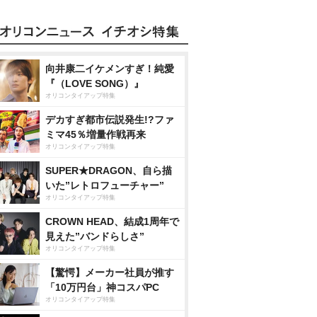
向井康二イケメンすぎ！純愛
『（LOVE SONG）』
オリコンタイアップ特集
デカすぎ都市伝説発生!?ファ
ミマ45％増量作戦再来
オリコンタイアップ特集
SUPER★DRAGON、自ら描
いた”レトロフューチャー”
オリコンタイアップ特集
CROWN HEAD、結成1周年で
見えた”バンドらしさ”
オリコンタイアップ特集
【驚愕】メーカー社員が推す
「10万円台」神コスパPC
オリコンタイアップ特集