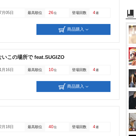
26
4
07月05日
最高順位
登場回数
位
週
商品購入
この場所で feat.SUGIZO
10
4
01月16日
最高順位
登場回数
位
週
商品購入
)
40
4
12月18日
最高順位
登場回数
位
週