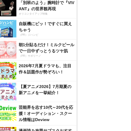
「別班のよう」腕時計で『VIV
ANT』の世界観再現
オリコンタイアップ特集
自販機にピッ！ですぐに買え
ちゃう
（PR）ジハンピ
朝1分貼るだけ！ミルクピール
で一日中ずっとうるツヤ肌
（PR）サボリーノ
2026年7月夏ドラマも、注目
作＆話題作が勢ぞろい！
【夏アニメ2026】7月期夏の
新アニメを一挙紹介！
芸能界を志す10代～20代を応
援！オーディション・スクー
ル情報はDeview
漫画読み放題サブスクおすす