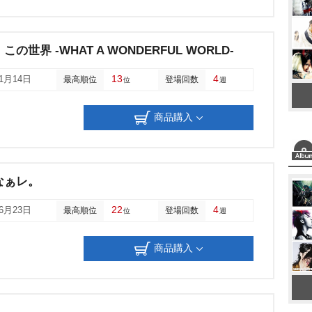
世界 -WHAT A WONDERFUL WORLD-
13
4
11月14日
最高順位
登場回数
位
週
商品購入
なぁレ。
22
4
06月23日
最高順位
登場回数
位
週
商品購入