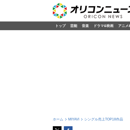
トップ
芸能
音楽
ドラマ&映画
アニメ
ホーム
MIYAVI
シングル売上TOP18作品