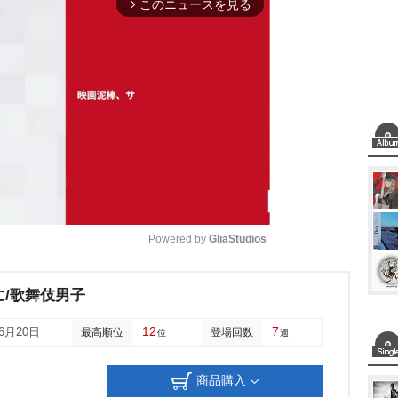
このニュースを見る
arrow_forward_ios
Powered by 
GliaStudios
M
/歌舞伎男子
u
12
7
06月20日
最高順位
登場回数
位
週
t
e
商品購入