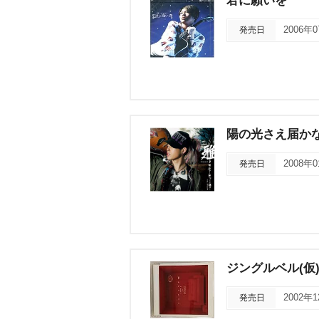
君に願いを
発売日
2006年
陽の光さえ届かない
発売日
2008年
ジングルベル(仮
発売日
2002年