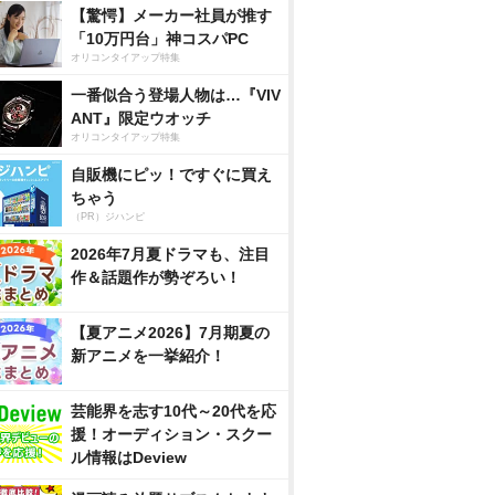
【驚愕】メーカー社員が推す
「10万円台」神コスパPC
オリコンタイアップ特集
一番似合う登場人物は…『VIV
ANT』限定ウオッチ
オリコンタイアップ特集
自販機にピッ！ですぐに買え
ちゃう
（PR）ジハンピ
2026年7月夏ドラマも、注目
作＆話題作が勢ぞろい！
【夏アニメ2026】7月期夏の
新アニメを一挙紹介！
芸能界を志す10代～20代を応
援！オーディション・スクー
ル情報はDeview