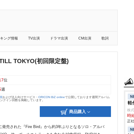
キング情報
TV出演
ドラマ出演
CM出演
歌詞
 TILL TOKYO(初回限定盤)
17
位
5
週
N
大樹
および法人向けサービス・
ORICON BiZ online
で公開しております週間アルバム
のランクイン回数を掲載しています。
軽作
株
商品購入
時給
正社
に発売された『Fire Bird』から約3年ぶりとなるソロ・アルバ
N