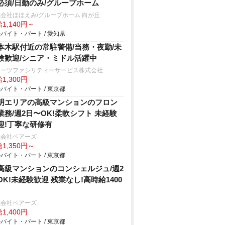
必須/日勤のみ/グループホーム
会社ほほえみ/グループホーム 向が丘
1,140円～
バイト・パート / 愛知県
本木駅付近の常駐警備/当務・夜勤/未
験歓迎/シニア・ミドル活躍中
ターツファシリティーサービス株式会社
1,300円
バイト・パート / 東京都
明エリアの⾼級マンションのフロン
業務/週2⽇〜OK!柔軟シフト 未経験
迎!丁寧な研修有
式会社ベアーズ
1,350円～
バイト・パート / 東京都
高級マンションのコンシェルジュ/週2
OK!未経験歓迎 残業なし!高時給1400
式会社ベアーズ
1,400円
バイト・パート / 東京都