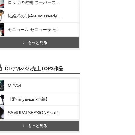
ロックの逆襲-スーパースターの条件-/21世紀型行進曲
結婚式の唄/Are you ready to ROCK?
セニョール セニョーラ セニョリータ/Gigpigブギ
もっと見る
CDアルバム売上TOP3作品
MIYAVI
【雅-miyavizm-主義】
SAMURAI SESSIONS vol.1
もっと見る