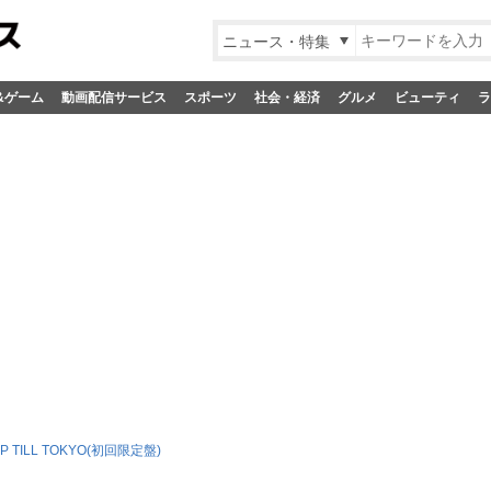
ニュース・特集
&ゲーム
動画配信サービス
スポーツ
社会・経済
グルメ
ビューティ
ラ
EP TILL TOKYO(初回限定盤)