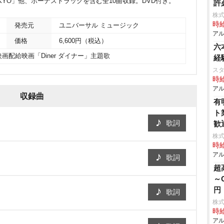
L TOKYO」他、ボーナストラックを含む全10曲収録。DVD付き。
許
株式
時給
発売元
ユニバーサル ミュージック
アル
価格
6,600円（税込）
六
配給映画「Diner ダイナー」主題歌
経
ス
時給
アル
収録曲
有
ト
歌詞
歓
株
時給
アル
歌詞
超
～
円
歌詞
株
時給
アル