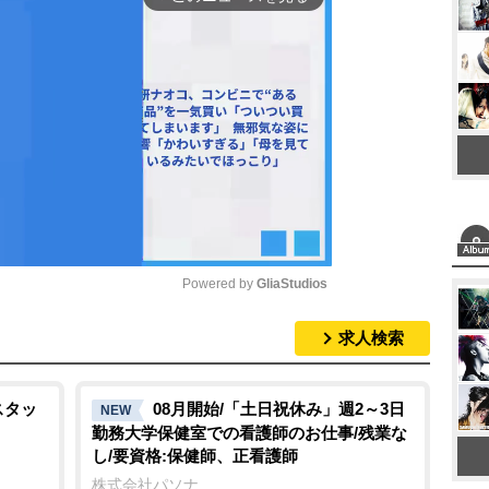
Powered by 
GliaStudios
求人検索
M
u
t
スタッ
08月開始/「土日祝休み」週2～3日
NEW
勤務大学保健室での看護師のお仕事/残業な
e
し/要資格:保健師、正看護師
株式会社パソナ