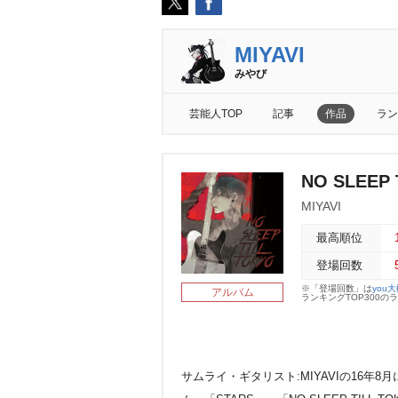
MIYAVI
みやび
芸能人TOP
記事
作品
ラン
NO SLEEP
MIYAVI
最高順位
登場回数
※「登場回数」は
you
アルバム
ランキングTOP300
サムライ・ギタリスト:MIYAVIの16年8月