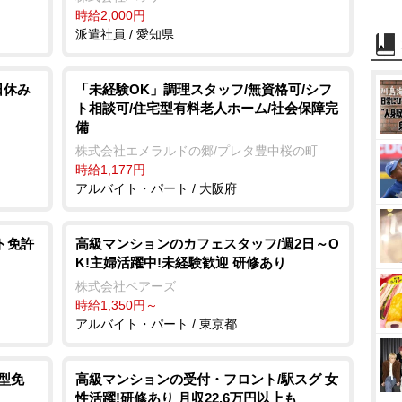
時給2,000円
派遣社員 / 愛知県
日休み
「未経験OK」調理スタッフ/無資格可/シフ
ト相談可/住宅型有料老人ホーム/社会保障完
備
株式会社エメラルドの郷/プレタ豊中桜の町
時給1,177円
アルバイト・パート / 大阪府
ト免許
高級マンションのカフェスタッフ/週2日～O
K!主婦活躍中!未経験歓迎 研修あり
株式会社ベアーズ
時給1,350円～
アルバイト・パート / 東京都
型免
高級マンションの受付・フロント/駅スグ 女
性活躍!研修あり 月収22.6万円以上も