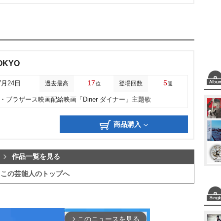
TOKYO
17
5
7月24日
過去最高
登場回数
位
週
・ブラザース映画配給映画「Diner ダイナー」主題歌
商品購入
作品一覧を見る
この芸能人のトップへ
このニュースを見る
arrow_forward_ios