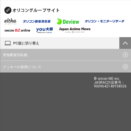
PC版に切り替え
禁無断複写転載
クッキーの使用について
© oricon ME inc.
JASRAC許諾番号：
9009642140Y38026