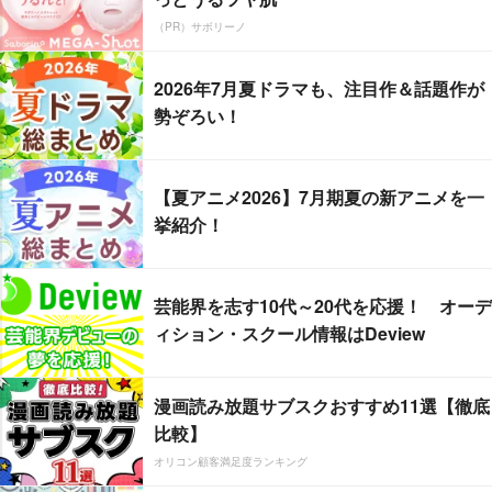
（PR）サボリーノ
2026年7月夏ドラマも、注目作＆話題作が
勢ぞろい！
【夏アニメ2026】7月期夏の新アニメを一
挙紹介！
芸能界を志す10代～20代を応援！ オーデ
ィション・スクール情報はDeview
漫画読み放題サブスクおすすめ11選【徹底
比較】
オリコン顧客満足度ランキング