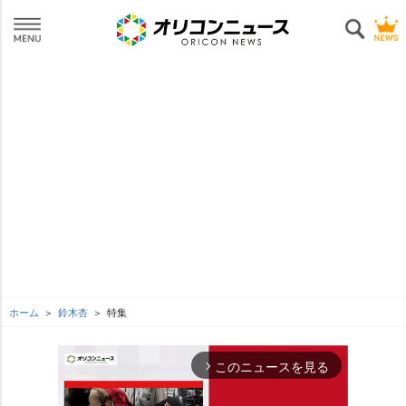
ホーム
鈴木杏
特集
このニュースを見る
arrow_forward_ios