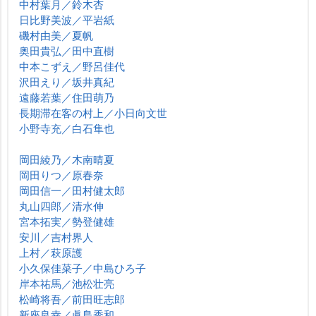
中村葉月／鈴木杏
日比野美波／平岩紙
磯村由美／夏帆
奥田貴弘／田中直樹
中本こずえ／野呂佳代
沢田えり／坂井真紀
遠藤若葉／住田萌乃
長期滞在客の村上／小日向文世
小野寺充／白石隼也
岡田綾乃／木南晴夏
岡田りつ／原春奈
岡田信一／田村健太郎
丸山四郎／清水伸
宮本拓実／勢登健雄
安川／吉村界人
上村／萩原護
小久保佳菜子／中島ひろ子
岸本祐馬／池松壮亮
松崎将吾／前田旺志郎
新座良幸／眞島秀和