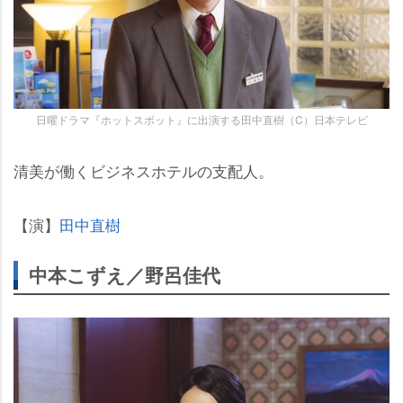
日曜ドラマ『ホットスポット』に出演する田中直樹（C）日本テレビ
清美が働くビジネスホテルの支配人。
【演】
田中直樹
中本こずえ／野呂佳代