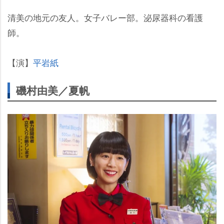
清美の地元の友人。女子バレー部。泌尿器科の看護
師。
【演】
平岩紙
磯村由美／夏帆