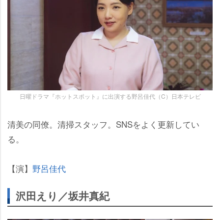
日曜ドラマ『ホットスポット』に出演する野呂佳代（C）日本テレビ
清美の同僚。清掃スタッフ。SNSをよく更新してい
る。
【演】
野呂佳代
沢田えり／坂井真紀