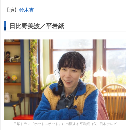
【演】
鈴木杏
日比野美波／平岩紙
日曜ドラマ『ホットスポット』に出演する平岩紙（C）日本テレビ