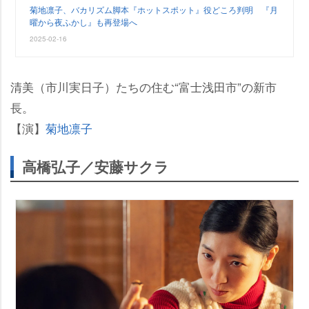
菊地凛子、バカリズム脚本『ホットスポット』役どころ判明 『月
曜から夜ふかし』も再登場へ
2025-02-16
清美（市川実日子）たちの住む“富士浅田市”の新市
長。
【演】
菊地凛子
高橋弘子／安藤サクラ