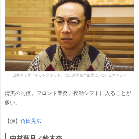
日曜ドラマ『ホットスポット』に出演する角田晃広（C）日本テレビ
清美の同僚。フロント業務。夜勤シフトに入ることが
多い。
【演】
角田晃広
中村葉月／鈴木杏