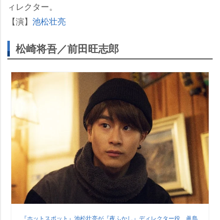
ィレクター。
【演】
池松壮亮
松崎将吾／前田旺志郎
『ホットスポット』池松壮亮が『夜ふかし』ディレクター役 眞島