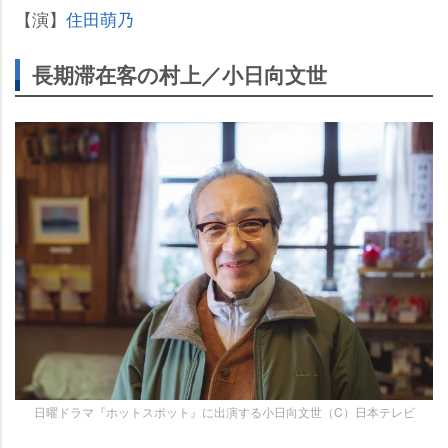
【演】
住田萌乃
長期滞在客の村上／小日向文世
日曜ドラマ『ホットスポット』に出演する小日向文世（C）日本テレビ