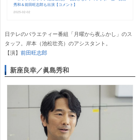
秀和＆前田旺志郎も出演【コメント】
2025-02-02
日テレのバラエティー番組「月曜から夜ふかし」のス
タッフ。岸本（池松壮亮）のアシスタント。
【演】
前田旺志郎
新座良幸／眞島秀和