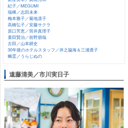
紀子／MEGUMI
瑞稀／志田未来
梅本雅子／菊地凛子
高橋弘子／安藤サクラ
原口芳恵／筒井真理子
蓑田賢治／前野朋哉
古田／山本耕史
30年後のホテルスタッフ／井之脇海＆三浦透子
幽霊／うらじぬの
遠藤清美／市川実日子