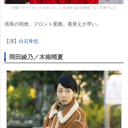
日曜ドラマ『ホットスポット』に出演する白石隼也（C）日本テレビ
清美の同僚。フロント業務。着替えが早い。
【演】
白石隼也
岡田綾乃／木南晴夏