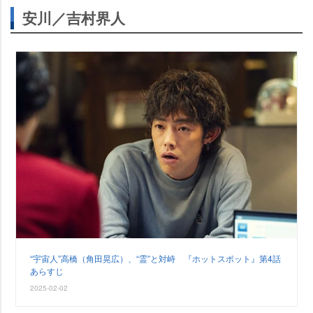
安川／吉村界人
“宇宙人”高橋（角田晃広）、“霊”と対峙 『ホットスポット』第4話
あらすじ
2025-02-02