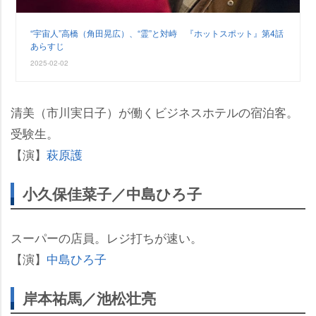
“宇宙人”高橋（角田晃広）、“霊”と対峙 『ホットスポット』第4話
あらすじ
2025-02-02
清美（市川実日子）が働くビジネスホテルの宿泊客。
受験生。
【演】
萩原護
小久保佳菜子／中島ひろ子
スーパーの店員。レジ打ちが速い。
【演】
中島ひろ子
岸本祐馬／池松壮亮