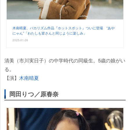
木南晴夏、バカリズム作品『ホットスポット』ついに登場 “あ
にゃん”「わたしも皆さんと同じように楽しみ」
2025-01-26
清美（市川実日子）の中学時代の同級生。5歳の娘がい
る。
【演】
木南晴夏
岡田りつ／原春奈