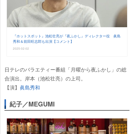
『ホットスポット』池松壮亮が『夜ふかし』ディレクター役 眞島
秀和＆前田旺志郎も出演【コメント】
2025-02-02
日テレのバラエティー番組「月曜から夜ふかし」の総
合演出。岸本（池松壮亮）の上司。
【演】
眞島秀和
紀子／MEGUMI