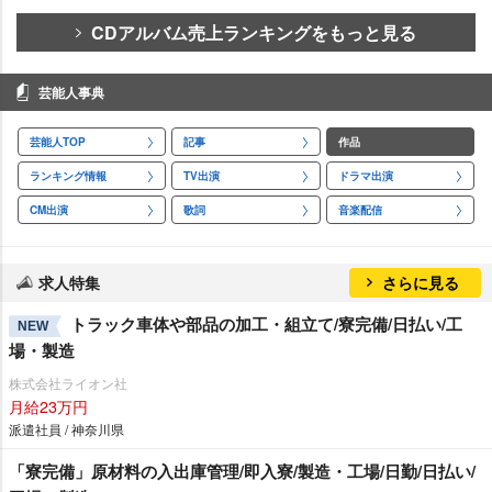
CDアルバム売上ランキングをもっと見る
芸能人事典
芸能人TOP
記事
作品
ランキング情報
TV出演
ドラマ出演
CM出演
歌詞
音楽配信
求人特集
さらに見る
トラック車体や部品の加工・組立て/寮完備/日払い/工
NEW
場・製造
株式会社ライオン社
月給23万円
派遣社員 / 神奈川県
「寮完備」原材料の入出庫管理/即入寮/製造・工場/日勤/日払い/