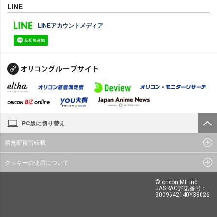
LINE
LINEアカウントメディア
PC版に切り替え
禁無断複写転載
クッキーの使用について
© oricon ME inc.
JASRAC許諾番号：
9009642140Y38026