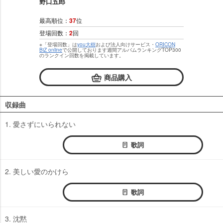
野口五郎
最高順位：
37
位
登場回数：
2
回
※「登場回数」は
you大樹
および法人向けサービス・
ORICON
BiZ online
で公開しております週間アルバムランキングTOP300
のランクイン回数を掲載しています。
商品購入
収録曲
1. 愛さずにいられない
歌詞
2. 美しい愛のかけら
歌詞
3. 沈黙