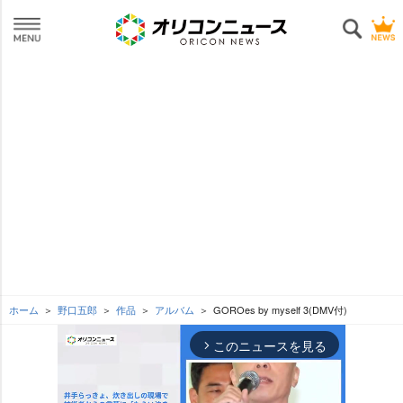
ホーム
野口五郎
作品
アルバム
GOROes by myself 3(DMV付)
このニュースを見る
arrow_forward_ios