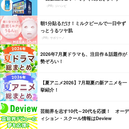
（PR）ジハンピ
朝1分貼るだけ！ミルクピールで一日中ず
っとうるツヤ肌
（PR）サボリーノ
2026年7月夏ドラマも、注目作＆話題作が
勢ぞろい！
【夏アニメ2026】7月期夏の新アニメを一
挙紹介！
芸能界を志す10代～20代を応援！ オーデ
ィション・スクール情報はDeview