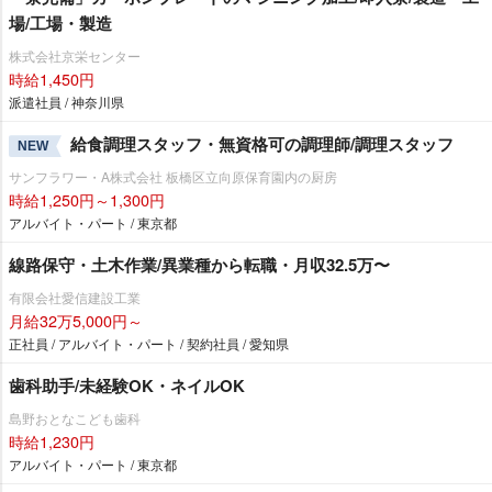
場/工場・製造
株式会社京栄センター
時給1,450円
派遣社員 / 神奈川県
給食調理スタッフ・無資格可の調理師/調理スタッフ
NEW
サンフラワー・A株式会社 板橋区立向原保育園内の厨房
時給1,250円～1,300円
アルバイト・パート / 東京都
線路保守・土木作業/異業種から転職・月収32.5万〜
有限会社愛信建設工業
月給32万5,000円～
正社員 / アルバイト・パート / 契約社員 / 愛知県
歯科助手/未経験OK・ネイルOK
島野おとなこども歯科
時給1,230円
アルバイト・パート / 東京都