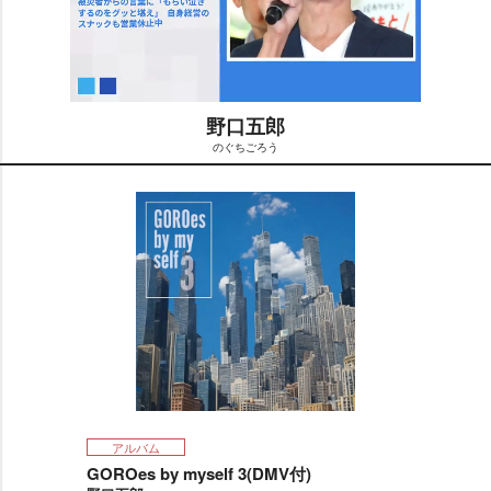
野口五郎
のぐちごろう
M
u
t
e
アルバム
GOROes by myself 3(DMV付)