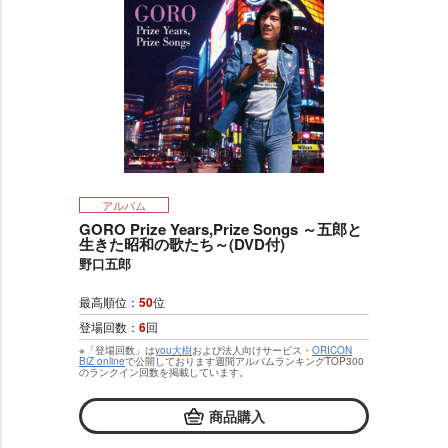
アルバム
GORO Prize Years,Prize Songs ～五郎と
生きた昭和の歌たち～(DVD付)
野口五郎
最高順位：
50
位
登場回数：
6
回
※「登場回数」は
you大樹
および法人向けサービス・
ORICON
BiZ online
で公開しております週間アルバムランキングTOP300
のランクイン回数を掲載しています。
商品購入