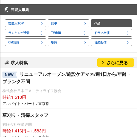
芸能人事典
芸能人TOP
記事
作品
ランキング情報
TV出演
ドラマ出演
CM出演
歌詞
音楽配信
求人特集
さらに見る
リニューアルオープン/施設ケアマネ/週1日から/年齢・
NEW
ブランク不問
株式会社日本アメニティライフ協会
時給1,510円
アルバイト・パート / 東京都
草刈り・清掃スタッフ
有限会社横溝造園
時給1,416円～1,583円
アルバイト・パート / 東京都