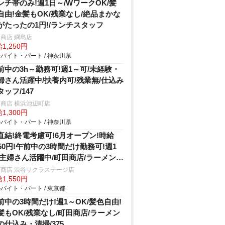
ンチ帯のみ!週1日～/WワークOK/髪
自由!金髪もOK/残業なし/絶品まかな
がたったの1円!/ランチスタッフ
商店 綱島店
1,250円
バイト・パート / 神奈川県
前中の3h～勤務可!週1～可/未経験・
婦さん活躍中/扶養内可/残業無/仕込み
タッフ/147
商店 横浜池辺町店
1,300円
バイト・パート / 神奈川県
直結!終電考慮可!6月オープン!時給
550円!午前中の3時間だけ勤務可!週1
/主婦さん活躍中/町田商店/ラーメン店
仕込み・清掃/406
商店 渋谷サクラステージ店
1,550円
バイト・パート / 東京都
前中の3時間だけ!週1～OK/髪色自由!
髪もOK/残業なし/町田商店/ラーメン
の仕込み・清掃/375