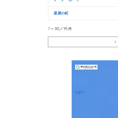
星屑の町
1～30／95
件