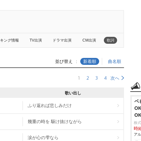
キング情報
TV出演
ドラマ出演
CM出演
歌詞
並び替え
新着順
曲名順
1
2
3
4
次へ
歌い出し
ベ
ふり返れば悲しみだけ
O
O
幾重の時を 駆け抜けながら
株式
時給
アル
涙が心の雫なら