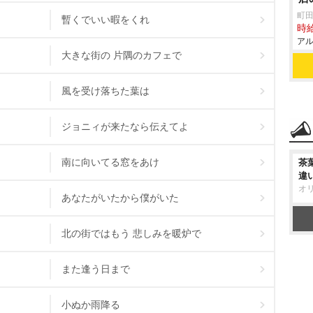
町田
暫くでいい暇をくれ
時給
アル
大きな街の 片隅のカフェで
風を受け落ちた葉は
ジョニィが来たなら伝えてよ
南に向いてる窓をあけ
茶
違
オ
あなたがいたから僕がいた
北の街ではもう 悲しみを暖炉で
また逢う日まで
小ぬか雨降る