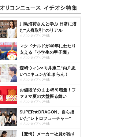
川島海荷さんと学ぶ 日常に潜
む“人身取引”のリアル
オリコンタイアップ特集
マクドナルドが40年にわたり
支える「小学生の甲子園」
オリコンタイアップ特集
森崎ウィン×向井康二“両片思
い”にキュンが止まらん！
オリコンタイアップ特集
お値段そのまま45％増量！フ
ァミマ夏の大盤振る舞い
オリコンタイアップ特集
SUPER★DRAGON、自ら描
いた”レトロフューチャー”
オリコンタイアップ特集
【驚愕】メーカー社員が推す