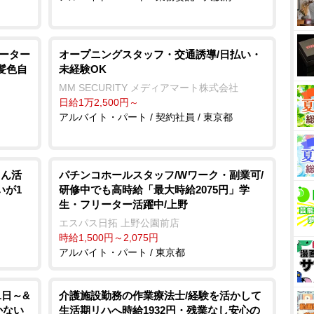
リーター
オープニングスタッフ・交通誘導/日払い・
髪色自
未経験OK
MM SECURITY メディアマート株式会社
日給1万2,500円～
アルバイト・パート / 契約社員 / 東京都
さん活
パチンコホールスタッフ/Wワーク・副業可/
いが1
研修中でも高時給「最大時給2075円」学
生・フリーター活躍中/上野
エスパス日拓 上野公園前店
時給1,500円～2,075円
アルバイト・パート / 東京都
1日～&
介護施設勤務の作業療法士/経験を活かして
かない
生活期リハへ時給1932円・残業なし安心の