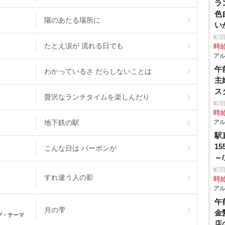
ラ
色
陽のあたる場所に
い
町田
たとえ涙が 流れる日でも
時給
アル
午
わかっているさ だらしないことは
主
ス
贅沢なランチタイムを楽しんだり
町田
時給
地下鉄の駅
アル
駅
1
こんな日は バーボンが
～
の
町田
すれ違う人の影
時給
アル
午
月の雫
金
グ・テーマ
店