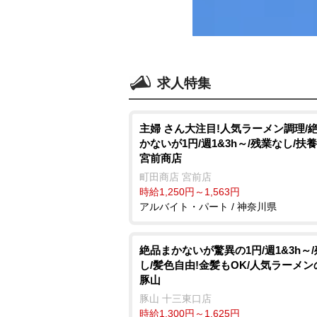
求人特集
主婦 さん大注目!人気ラーメン調理/
かないが1円/週1&3h～/残業なし/扶養
宮前商店
町田商店 宮前店
時給1,250円～1,563円
アルバイト・パート / 神奈川県
絶品まかないが驚異の1円/週1&3h～
し/髪色自由!金髪もOK/人気ラーメン
豚山
豚山 十三東口店
時給1,300円～1,625円