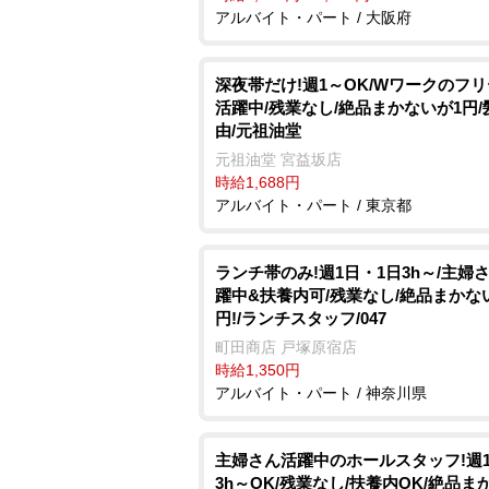
アルバイト・パート / 大阪府
深夜帯だけ!週1～OK/Wワークのフ
活躍中/残業なし/絶品まかないが1円/
由/元祖油堂
元祖油堂 宮益坂店
時給1,688円
アルバイト・パート / 東京都
ランチ帯のみ!週1日・1日3h～/主婦
躍中&扶養内可/残業なし/絶品まかな
円!/ランチスタッフ/047
町田商店 戸塚原宿店
時給1,350円
アルバイト・パート / 神奈川県
主婦さん活躍中のホールスタッフ!週
3h～OK/残業なし/扶養内OK/絶品ま