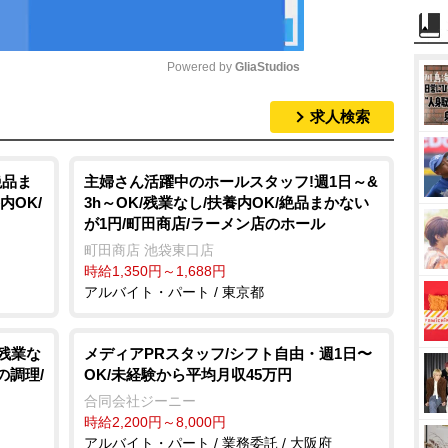
Powered by 
GliaStudios
求人検索
M
u
t
絶品ま
主婦さん活躍中のホールスタッフ!週1日～&
内OK/
3h～OK/残業なし/扶養内OK/絶品まかない
e
が1円/町田商店/ラーメン店のホール
町田商店 池袋東口店
時給1,350円～1,688円
アルバイト・パート / 東京都
/残業な
メディアPRスタッフ/シフト自由・週1日〜
の調理/
OK/未経験から平均月収45万円
合同会社ジーニー
時給2,200円～8,000円
アルバイト・パート / 業務委託 / 大阪府