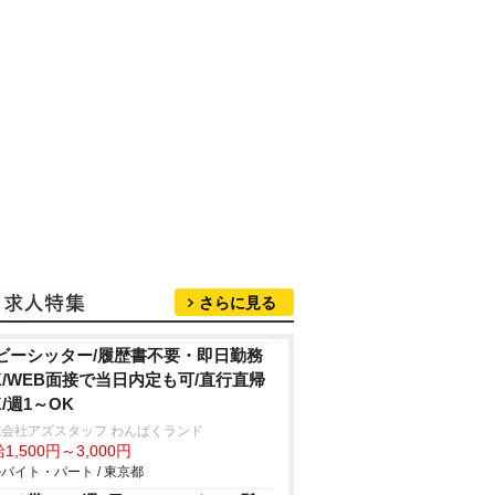
さらに見る
ビーシッター/履歴書不要・即日勤務
K/WEB面接で当日内定も可/直行直帰
K/週1～OK
会社アズスタッフ わんぱくランド
1,500円～3,000円
バイト・パート / 東京都