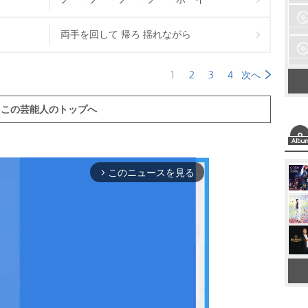
両手を回して 帰ろ 揺れながら
1
2
3
4
次へ
この芸能人のトップへ
このニュースを見る
arrow_forward_ios