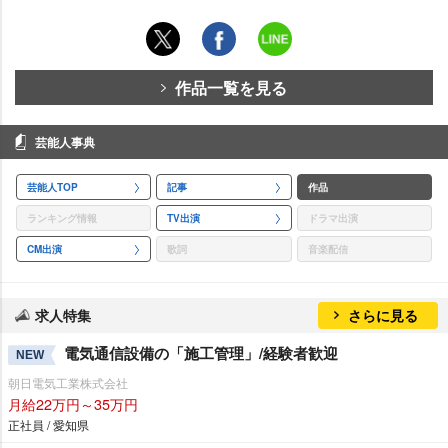
作品一覧を見る
芸能人事典
芸能人TOP
記事
作品
ランキング情報
TV出演
ドラマ出演
CM出演
歌詞
音楽配信
求人特集
さらに見る
電気通信設備の「施工管理」/経験者歓迎
NEW
朝日電気工業株式会社
月給22万円～35万円
正社員 / 愛知県