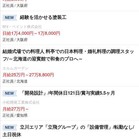
正社員 / 大阪府
経験を活かせる塗装工
NEW
M’s・ペイント株式会社
日給1万4,000円～1万8,000円
正社員 / 大阪府
結婚式場での料理人 料亭での日本料理・婚礼料理の調理スタッ
フ/～北海道の迎賓館で和食のプロへ～
エルムガーデン
月給25万円～27万8,800円
正社員 / 北海道
「開発設計」/年間休日121日/賞与実績5.5ヶ月
NEW
小松開発工業株式会社
月給27万円～
正社員 / 愛知県
立川エリア「立飛グループ」の「設備管理」/転勤なし/
NEW
土日祝休