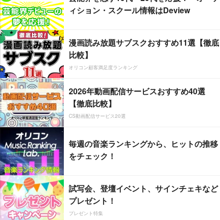
ィション・スクール情報はDeview
漫画読み放題サブスクおすすめ11選【徹底
比較】
オリコン顧客満足度ランキング
2026年動画配信サービスおすすめ40選
【徹底比較】
CS動画配信サービス20選
毎週の音楽ランキングから、ヒットの推移
をチェック！
試写会、登壇イベント、サインチェキなど
プレゼント！
プレゼント特集