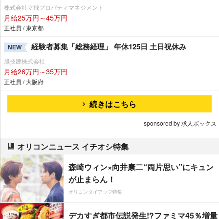
株式会社立飛プロパティマネジメント
月給25万円～45万円
正社員 / 東京都
経験者募集「総務経理」 年休125日 土日祝休み
NEW
旭技建株式会社
月給26万円～35万円
正社員 / 大阪府
続きはこちら
sponsored by 求人ボックス
オリコンニュース イチオシ特集
森崎ウィン×向井康二“両片思い”にキュン
が止まらん！
オリコンタイアップ特集
デカすぎ都市伝説発生!?ファミマ45％増量