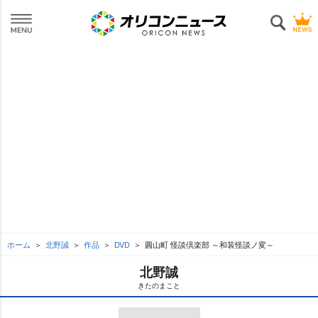
ホーム
北野誠
作品
DVD
圓山町 怪談倶楽部 ～和装怪談ノ変～
北野誠
きたのまこと