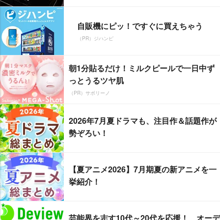
自販機にピッ！ですぐに買えちゃう
（PR）ジハンピ
朝1分貼るだけ！ミルクピールで一日中ず
っとうるツヤ肌
（PR）サボリーノ
2026年7月夏ドラマも、注目作＆話題作が
勢ぞろい！
【夏アニメ2026】7月期夏の新アニメを一
挙紹介！
芸能界を志す10代～20代を応援！ オーデ