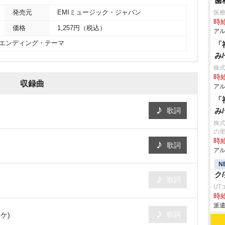
歯
発売元
EMIミュージック・ジャパン
医
時給
価格
1,257円（税込）
アル
」エンディング・テーマ
「
み
株
時給
収録曲
アル
「
歌詞
み
株式
の
時給
歌詞
アル
N
ク
歌詞
UT
時給
派遣
歌詞
ケ)