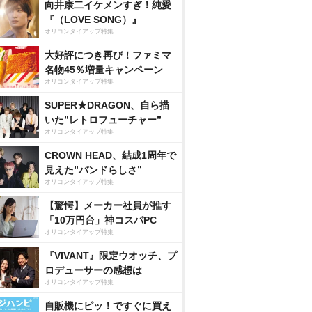
向井康二イケメンすぎ！純愛
『（LOVE SONG）』
オリコンタイアップ特集
大好評につき再び！ファミマ
名物45％増量キャンペーン
オリコンタイアップ特集
SUPER★DRAGON、自ら描
いた”レトロフューチャー”
オリコンタイアップ特集
CROWN HEAD、結成1周年で
見えた”バンドらしさ”
オリコンタイアップ特集
【驚愕】メーカー社員が推す
「10万円台」神コスパPC
オリコンタイアップ特集
『VIVANT』限定ウオッチ、プ
ロデューサーの感想は
オリコンタイアップ特集
自販機にピッ！ですぐに買え