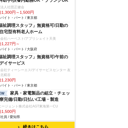
科助手/扶養内勤務OK・ブランクOK
療法人社団正健会
1,300円～1,500円
バイト・パート / 東京都
福祉調理スタッフ」無資格可/日勤の
/住宅型有料老人ホーム
式会社ハーベスト/アプリシェイト天美
1,227円～
バイト・パート / 大阪府
福祉調理スタッフ」無資格可/午前の
/デイサービス
会社ティーシーエス/デイサービスセンター 友
里北糀谷
1,230円
バイト・パート / 東京都
家具・家電製品の組立・チェッ
EW
/寮完備/日勤/日払い/工場・製造
エージェント株式会社AGT東海第一CU
1,500円
社員 / 愛知県
続きはこちら