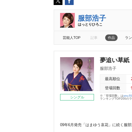
服部浩子
はっとりひろこ
芸能人TOP
記事
作品
ラン
夢追い草紙
服部浩子
最高順位
登場回数
※「登場回数」は
you
シングル
ランキングTOP200
09年6月発売「はまゆう哀花」に続く服