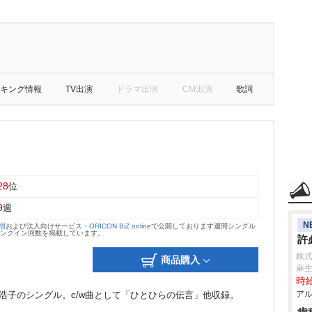
キング情報
TV出演
ドラマ出演
CM出演
歌詞
28
位
9
週
N
大樹
および法人向けサービス・
ORICON BiZ online
で公開しております週間シングル
のランクイン回数を掲載しています。
許
株
商品購入
麻
時給
アル
部浩子のシングル。c/w曲として「ひとひらの伝言」他収録。