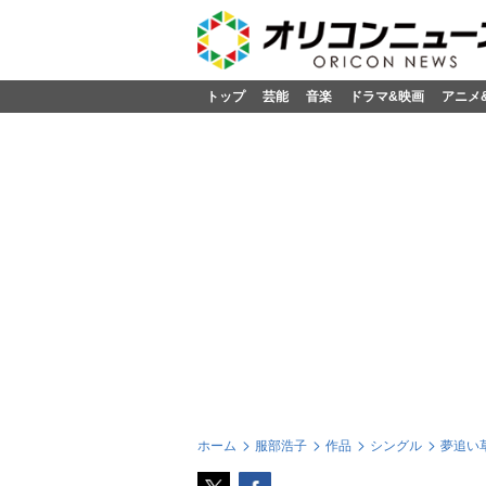
トップ
芸能
音楽
ドラマ&映画
アニメ
ホーム
服部浩子
作品
シングル
夢追い