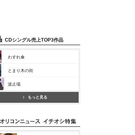
CDシングル売上TOP3作品
わすれ傘
とまり木の街
波止場
もっと見る