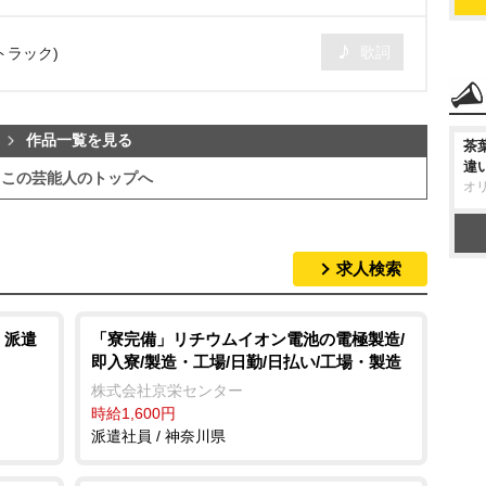
歌詞
ストラック)
作品一覧を見る
茶
違
この芸能人のトップへ
オ
求人検索
 派遣
「寮完備」リチウムイオン電池の電極製造/
即入寮/製造・工場/日勤/日払い/工場・製造
株式会社京栄センター
時給1,600円
派遣社員 / 神奈川県