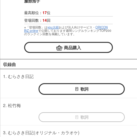
服部浩子
最高順位：
17
位
登場回数：
14
回
※「登場回数」は
you大樹
および法人向けサービス・
ORICON
BiZ online
で公開しております週間シングルランキングTOP200
のランクイン回数を掲載しています。
商品購入
収録曲
1. むらさき日記
歌詞
2. 松竹梅
歌詞
3. むらさき日記(オリジナル・カラオケ)