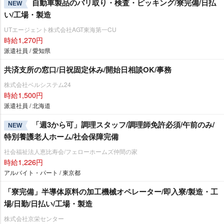
自動車製品のバリ取り・検査・ピッキング/寮完備/日払
NEW
い/工場・製造
UTエージェント株式会社AGT東海第一CU
時給1,270円
派遣社員 / 愛知県
共済支所の窓口/日祝固定休み/開始日相談OK/事務
株式会社ベルシステム24
時給1,500円
派遣社員 / 北海道
「週3から可」調理スタッフ/調理師免許必須/午前のみ/
NEW
特別養護老人ホーム/社会保障完備
社会福祉法人恵比寿会/フェローホームズ仲間の家
時給1,226円
アルバイト・パート / 東京都
「寮完備」半導体原料の加工機械オペレーター/即入寮/製造・工
場/日勤/日払い/工場・製造
株式会社京栄センター