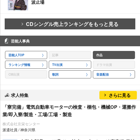
波止場
CDシングル売上ランキングをもっと見る
芸能人事典
芸能人TOP
記事
作品
ランキング情報
TV出演
ドラマ出演
CM出演
歌詞
音楽配信
求人特集
さらに見る
「寮完備」電気自動車モーターの検査・梱包・機械OP・運搬作
業/即入寮/製造・工場/工場・製造
株式会社京栄センター
派遣社員 / 神奈川県