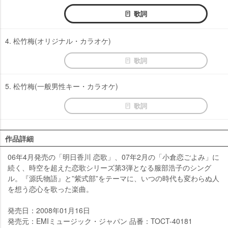
歌詞
4. 松竹梅(オリジナル・カラオケ)
歌詞
5. 松竹梅(一般男性キー・カラオケ)
歌詞
作品詳細
06年4月発売の「明日香川 恋歌」、07年2月の「小倉恋ごよみ」に
続く、時空を超えた恋歌シリーズ第3弾となる服部浩子のシング
ル。『源氏物語』と”紫式部”をテーマに、いつの時代も変わらぬ人
を想う恋心を歌った楽曲。
発売日：2008年01月16日
発売元：EMIミュージック・ジャパン 品番：TOCT-40181