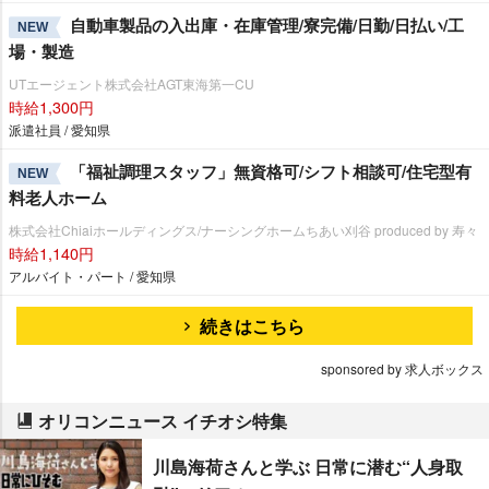
自動車製品の入出庫・在庫管理/寮完備/日勤/日払い/工
NEW
場・製造
UTエージェント株式会社AGT東海第一CU
時給1,300円
派遣社員 / 愛知県
「福祉調理スタッフ」無資格可/シフト相談可/住宅型有
NEW
料老人ホーム
株式会社Chiaiホールディングス/ナーシングホームちあい刈谷 produced by 寿々
時給1,140円
アルバイト・パート / 愛知県
続きはこちら
sponsored by 求人ボックス
オリコンニュース イチオシ特集
川島海荷さんと学ぶ 日常に潜む“人身取