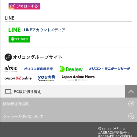
LINE
LINEアカウントメディア
PC版に切り替え
禁無断複写転載
クッキーの使用について
© oricon ME inc.
JASRAC許諾番号：
9009642140Y38026