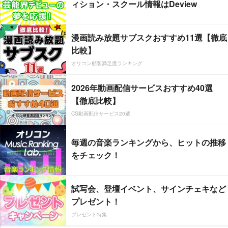
ィション・スクール情報はDeview
漫画読み放題サブスクおすすめ11選【徹底
比較】
オリコン顧客満足度ランキング
2026年動画配信サービスおすすめ40選
【徹底比較】
CS動画配信サービス20選
毎週の音楽ランキングから、ヒットの推移
をチェック！
試写会、登壇イベント、サインチェキなど
プレゼント！
プレゼント特集