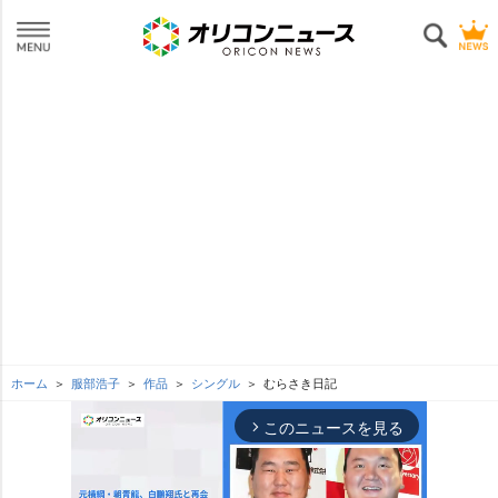
ホーム
服部浩子
作品
シングル
むらさき日記
このニュースを見る
arrow_forward_ios