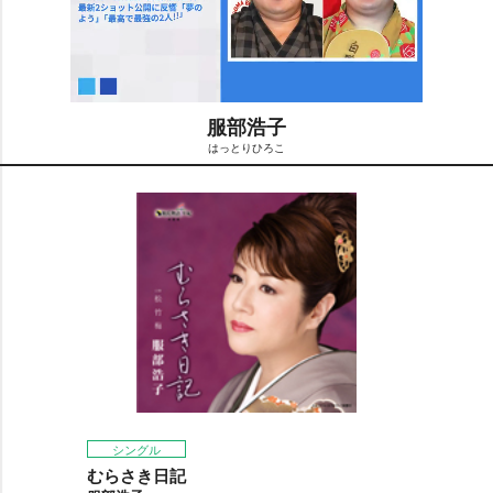
服部浩子
はっとりひろこ
M
u
t
e
シングル
むらさき日記