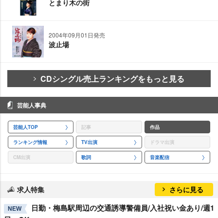
とまり木の街
2004年09月01日発売
波止場
CDシングル売上ランキングをもっと見る
芸能人事典
芸能人TOP
記事
作品
ランキング情報
TV出演
ドラマ出演
CM出演
歌詞
音楽配信
求人特集
さらに見る
日勤・梅島駅周辺の交通誘導警備員/入社祝い金あり/週1
NEW