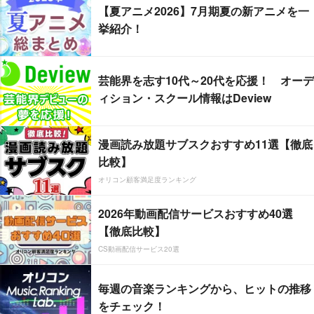
【夏アニメ2026】7月期夏の新アニメを一
挙紹介！
芸能界を志す10代～20代を応援！ オーデ
ィション・スクール情報はDeview
漫画読み放題サブスクおすすめ11選【徹底
比較】
オリコン顧客満足度ランキング
2026年動画配信サービスおすすめ40選
【徹底比較】
CS動画配信サービス20選
毎週の音楽ランキングから、ヒットの推移
をチェック！