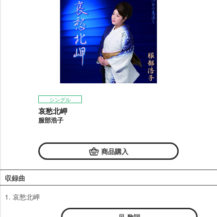
シングル
哀愁北岬
服部浩子
商品購入
収録曲
1. 哀愁北岬
歌詞