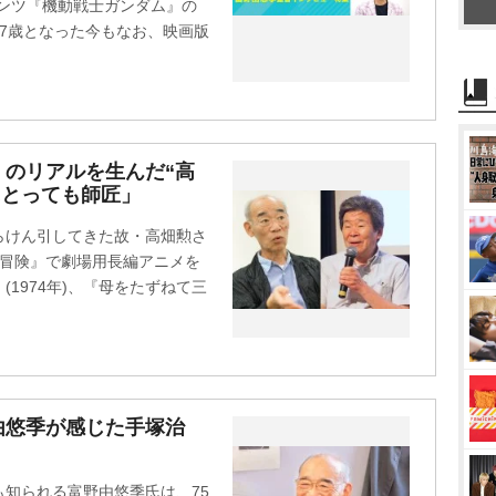
ンツ『機動戦士ガンダム』の
7歳となった今もなお、映画版
のリアルを生んだ“高
にとっても師匠」
らけん引してきた故・高畑勲さ
大冒険』で劇場用長編アニメを
1974年)、『母をたずねて三
由悠季が感じた手塚治
知られる富野由悠季氏は、75