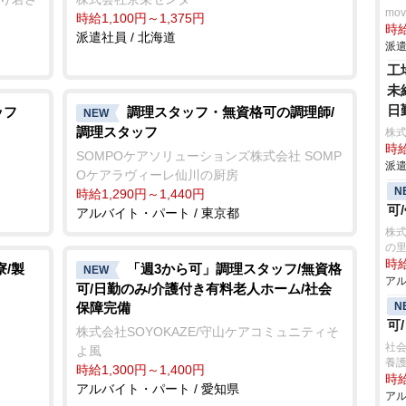
mo
時給1,100円～1,375円
時給
派遣社員 / 北海道
派遣
工
未
日
ッフ
調理スタッフ・無資格可の調理師/
NEW
調理スタッフ
株
時給
SOMPOケアソリューションズ株式会社 SOMP
派遣
Oケアラヴィーレ仙川の厨房
N
時給1,290円～1,440円
可
アルバイト・パート / 東京都
株式
の
時給
/製
「週3から可」調理スタッフ/無資格
NEW
アル
可/日勤のみ/介護付き有料老人ホーム/社会
保障完備
N
可
株式会社SOYOKAZE/守山ケアコミュニティそ
社
よ風
養護
時給1,300円～1,400円
時給
アルバイト・パート / 愛知県
アル