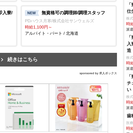
「
仕
即入寮/
無資格可の調理師/調理スタッフ
NEW
株
PDハウス月寒/株式会社サンウェルズ
時給
時給1,100円～
派遣
アルバイト・パート / 北海道
「
入
造
株
続きはこちら
時給
派遣
sponsored by 求人ボックス
「
チ
い
株
時給
派遣
歯
医
時給