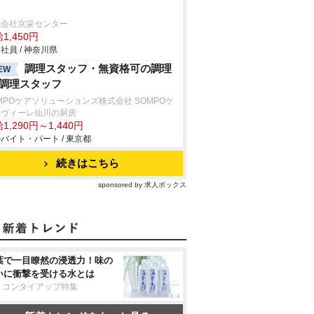
式会社京栄センター
1,450円
社員 / 神奈川県
調理スタッフ・無資格可の調理
EW
/調理スタッフ
MPOケアソリューションズ株式会社 SOMPOケ
ラヴィーレ仙川の厨房
1,290円～1,440円
バイト・パート / 東京都
続きはこちら
sponsored by 求人ボックス
葉で一目瞭然の浸透力！味の
いに衝撃を受ける水とは
リコンタイアップ特集