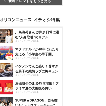
新着トレンドをもっと見る
川島海荷さんと学ぶ 日常に潜
む“人身取引”のリアル
オリコンタイアップ特集
マクドナルドが40年にわたり
支える「小学生の甲子園」
オリコンタイアップ特集
イケメンてんこ盛り！尊すぎ
る男子の純情ラブに胸キュン
オリコンタイアップ特集
お値段そのまま45％増量！フ
ァミマ夏の大盤振る舞い
オリコンタイアップ特集
SUPER★DRAGON、自ら描
いた”レトロフューチャー”