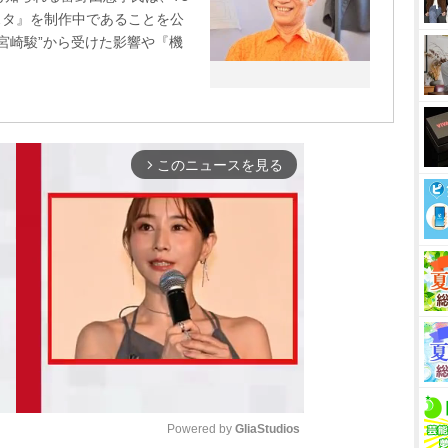
スタ』を制作中であることを公
宮崎駿”から受けた影響や『機
このニュースを見る
arrow_forward_ios
Powered by 
GliaStudios