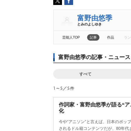
富野由悠季
とみのよしゆき
芸能人TOP
記事
作品
ラン
富野由悠季の記事・ニュース
すべて
1～5／5
件
作詞家・富野由悠季が語る“ア
化
今や“アニソン”と言えば、日本のポッ
されるドル箱コンテンツだが、80年代