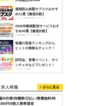
ル情報はDeview
漫画読み放題サブスクおすす
め11選【徹底比較】
オリコン顧客満足度ランキング
2026年動画配信サービスおす
すめ40選【徹底比較】
CS動画配信サービス20選
毎週の音楽ランキングから、
ヒットの推移をチェック！
試写会、登壇イベント、サイ
ンチェキなどプレゼント！
プレゼント特集
さらに見る
場内作業/待機寮/日払い/寮費無料/時
1800円/8割入寮希望者