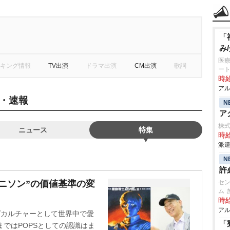
「
み
医療
キング情報
TV出演
ドラマ出演
CM出演
歌詞
ー
時給
アル
・速報
N
ア
株式会
ニュース
特集
時給
派遣
N
許
ニソン”の価値基準の変
セン
ム 
時給
アル
プカルチャーとして世界中で愛
「
まではPOPSとしての認識はま