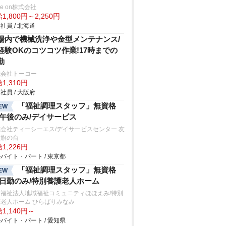
ve on株式会社
1,800円～2,250円
社員 / 北海道
場内で機械洗浄や金型メンテナンス/
経験OKのコツコツ作業!17時までの
勤
式会社トーコー
1,310円
社員 / 大阪府
「福祉調理スタッフ」無資格
EW
/午後のみ/デイサービス
会社ティーシーエス/デイサービスセンター 友
里旗の台
1,226円
バイト・パート / 東京都
「福祉調理スタッフ」無資格
EW
/日勤のみ/特別養護老人ホーム
会福祉法人地域福祉コミュニティほほえみ/特別
老人ホーム ひらばりみなみ
1,140円～
バイト・パート / 愛知県