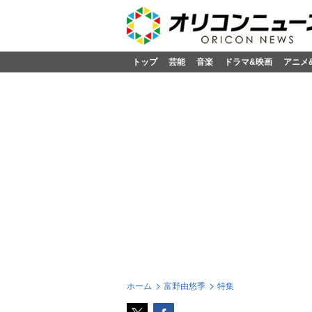
トップ
芸能
音楽
ドラマ&映画
アニメ
ホーム
富野由悠季
特集