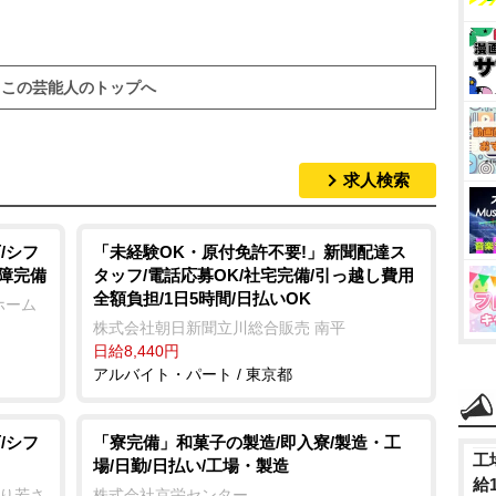
M
u
この芸能人のトップへ
t
e
求人検索
/シフ
「未経験OK・原付免許不要!」新聞配達ス
保障完備
タッフ/電話応募OK/社宅完備/引っ越し費用
全額負担/1日5時間/日払いOK
ホーム
株式会社朝日新聞立川総合販売 南平
日給8,440円
アルバイト・パート / 東京都
/シフ
「寮完備」和菓子の製造/即入寮/製造・工
工
場/日勤/日払い/工場・製造
給
のり若さ
株式会社京栄センター