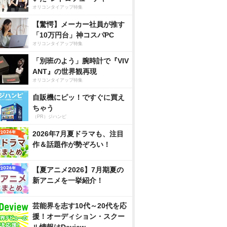
オリコンタイアップ特集
【驚愕】メーカー社員が推す
「10万円台」神コスパPC
オリコンタイアップ特集
「別班のよう」腕時計で『VIV
ANT』の世界観再現
オリコンタイアップ特集
自販機にピッ！ですぐに買え
ちゃう
（PR）ジハンピ
2026年7月夏ドラマも、注目
作＆話題作が勢ぞろい！
【夏アニメ2026】7月期夏の
新アニメを一挙紹介！
芸能界を志す10代～20代を応
援！オーディション・スクー