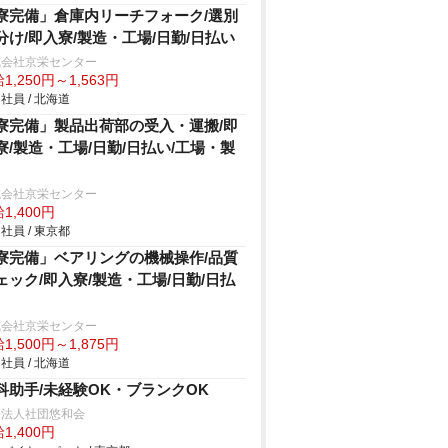
寮完備」倉庫内リーチフォーク/選別
分け/即入寮/製造・工場/日勤/日払い
式会社京栄センター
1,250円～1,563円
社員 / 北海道
寮完備」製品出荷部の受入・運搬/即
寮/製造・工場/日勤/日払い/工場・製
式会社京栄センター
1,400円
社員 / 東京都
寮完備」ベアリングの機械操作/品質
ェック/即入寮/製造・工場/日勤/日払
式会社京栄センター
1,500円～1,875円
社員 / 北海道
科助手/未経験OK・ブランクOK
療法人社団悠和会
1,400円