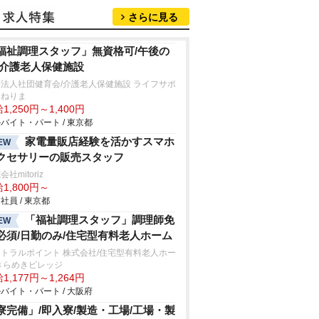
さらに見る
福祉調理スタッフ」無資格可/午後の
/介護老人保健施設
法人社団健育会/介護老人保健施設 ライフサポ
トねりま
1,250円～1,400円
バイト・パート / 東京都
家電量販店経験を活かすスマホ
EW
クセサリーの販売スタッフ
社mitoriz
1,800円～
社員 / 東京都
「福祉調理スタッフ」調理師免
EW
必須/日勤のみ/住宅型有料老人ホーム
トラルポイント 株式会社/住宅型有料老人ホー
きらめきビレッジ
1,177円～1,264円
バイト・パート / 大阪府
寮完備」/即入寮/製造・工場/工場・製