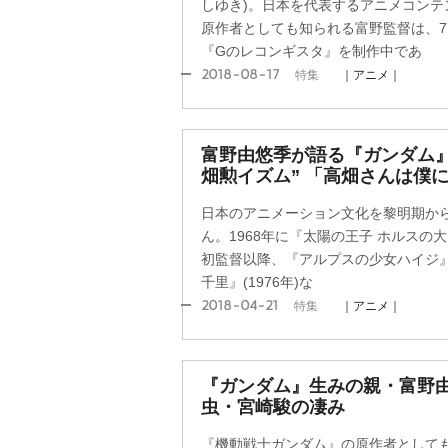
しゆき)。日本を代表するアニメコンテ
原作者としても知られる富野監督は、7
『Gのレコンギスタ』を制作中であ
2018-08-17
特集
｜アニメ｜
富野由悠季が語る『ガンダム』
畑勲イズム” 「高畑さんは僕
日本のアニメーション文化を黎明期か
ん。1968年に『太陽の王子 ホルスの
初監督以降、『アルプスの少女ハイジ』(
千里』(1976年)な
2018-04-21
特集
｜アニメ｜
『ガンダム』生みの親・富野
虫・宮崎駿の凄み
『機動戦士ガンダム』の原作者としても