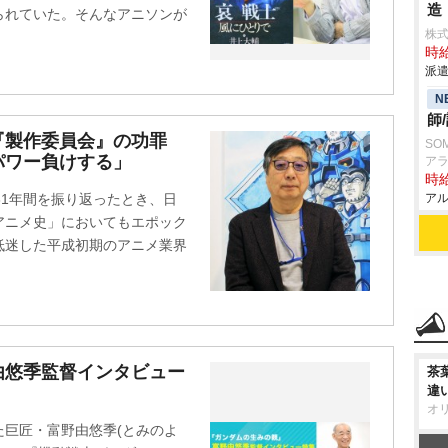
造
られていた。そんなアニソンが
株
時給
派遣
N
師
『製作委員会』の功罪
SO
パワー負けする」
ア
時給
31年間を振り返ったとき、日
アル
アニメ史」においてもエポック
低迷した平成初期のアニメ業界
由悠季監督インタビュー
茶
違
オ
巨匠・富野由悠季(とみのよ