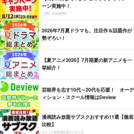
ーン実施中！
（PR）chocoZAP
2026年7月夏ドラマも、注目作＆話題作が
勢ぞろい！
【夏アニメ2026】7月期夏の新アニメを一
挙紹介！
芸能界を志す10代～20代を応援！ オーデ
ィション・スクール情報はDeview
漫画読み放題サブスクおすすめ11選【徹底
比較】
オリコン顧客満足度ランキング