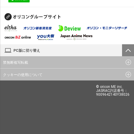
PC版に切り替え
禁無断複写転載
クッキーの使用について
© oricon ME inc.
JASRAC許諾番号：
9009642140Y38026