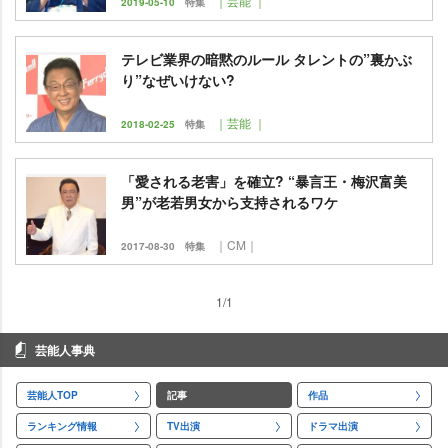
｜芸能 ｜
2019-05-10
特集
テレビ業界の暗黙のルール タレントの”裏かぶ
り”なぜいけない?
｜芸能 ｜
2018-02-25
特集
「愛される老害」を確立? “暴言王・梅沢富美
男”が老若男女から支持されるワケ
｜CM｜
2017-08-30
特集
1/1
芸能人事典
芸能人TOP
記事
作品
ランキング情報
TV出演
ドラマ出演