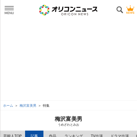
ホーム
梅沢富美男
特集
梅沢富美男
うめざわとみお
芸能人TOP
記事
作品
ランキング
TV出演
ドラマ出演