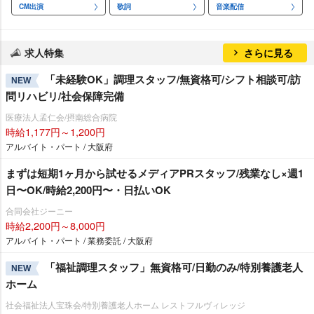
CM出演
歌詞
音楽配信
求人特集
さらに見る
「未経験OK」調理スタッフ/無資格可/シフト相談可/訪
NEW
問リハビリ/社会保障完備
医療法人孟仁会/摂南総合病院
時給1,177円～1,200円
アルバイト・パート / 大阪府
まずは短期1ヶ月から試せるメディアPRスタッフ/残業なし×週1
日〜OK/時給2,200円〜・日払いOK
合同会社ジーニー
時給2,200円～8,000円
アルバイト・パート / 業務委託 / 大阪府
「福祉調理スタッフ」無資格可/日勤のみ/特別養護老人
NEW
ホーム
社会福祉法人宝珠会/特別養護老人ホーム レストフルヴィレッジ