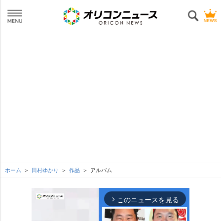
ホーム
田村ゆかり
作品
アルバム
このニュースを見る
arrow_forward_ios