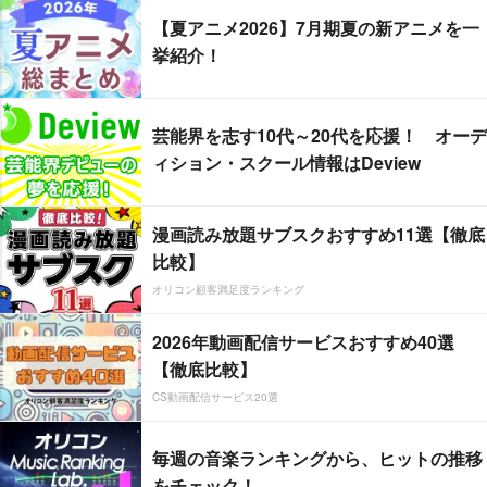
【夏アニメ2026】7月期夏の新アニメを一
挙紹介！
芸能界を志す10代～20代を応援！ オーデ
ィション・スクール情報はDeview
漫画読み放題サブスクおすすめ11選【徹底
比較】
オリコン顧客満足度ランキング
2026年動画配信サービスおすすめ40選
【徹底比較】
CS動画配信サービス20選
毎週の音楽ランキングから、ヒットの推移
をチェック！