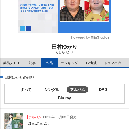
Powered by 
GliaStudios
田村ゆかり
M
たむらゆかり
u
t
芸能人TOP
記事
作品
ランキング
TV出演
ドラマ出演
e
田村ゆかりの作品
すべて
シングル
アルバム
DVD
Blu-ray
2026年06月03日発売
アルバム
はんぶんこ。