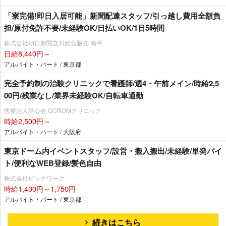
「寮完備!即日入居可能」新聞配達スタッフ/引っ越し費用全額負
担/原付免許不要/未経験OK/日払いOK/1日5時間
株式会社朝日新聞立川総合販売 南平
日給8,440円～
アルバイト・パート / 東京都
完全予約制の治験クリニックで看護師/週4・午前メイン/時給2,5
00円/残業なし/業界未経験OK/自転車通勤
医療法人平心会 OCROMクリニック
時給2,500円～
アルバイト・パート / 大阪府
東京ドーム内イベントスタッフ/設営・搬入搬出/未経験/単発バイ
ト/便利なWEB登録/髪色自由
株式会社ビッグワーク
時給1,400円～1,750円
アルバイト・パート / 東京都
続きはこちら