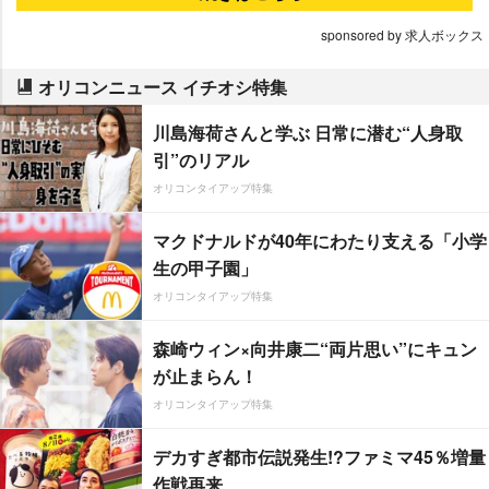
sponsored by 求人ボックス
オリコンニュース イチオシ特集
川島海荷さんと学ぶ 日常に潜む“人身取
引”のリアル
オリコンタイアップ特集
マクドナルドが40年にわたり支える「小学
生の甲子園」
オリコンタイアップ特集
森崎ウィン×向井康二“両片思い”にキュン
が止まらん！
オリコンタイアップ特集
デカすぎ都市伝説発生!?ファミマ45％増量
作戦再来