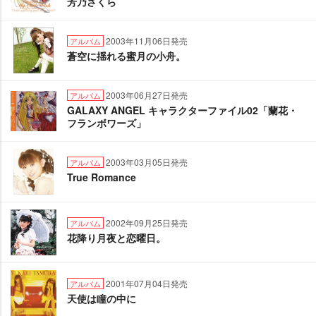
芳乃さくら
2003年11月06日発売
アルバム
蒼空に揺れる蜜月の小舟。
2003年06月27日発売
アルバム
GALAXY ANGEL キャラクターファイル02「蘭花・
フランボワーズ」
2003年03月05日発売
アルバム
True Romance
2002年09月25日発売
アルバム
花降り月夜と恋曜日。
2001年07月04日発売
アルバム
天使は瞳の中に