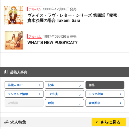
2000年12月06日発売
アルバム
ヴォイス・ラヴ・レター・シリーズ 第四話「秘密」
貴水沙羅の場合 Takami Sara
1997年09月26日発売
アルバム
WHAT’S NEW PUSSYCAT?
芸能人事典
芸能人TOP
記事
作品
ランキング情報
TV出演
ドラマ出演
CM出演
歌詞
音楽配信
求人特集
さらに見る