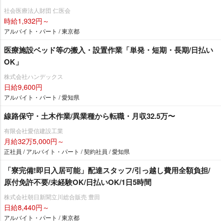
社会医療法人財団 仁医会
時給1,932円～
アルバイト・パート / 東京都
医療施設ベッド等の搬入・設置作業「単発・短期・長期/日払い
OK」
株式会社ハンデックス
日給9,600円
アルバイト・パート / 愛知県
線路保守・土木作業/異業種から転職・月収32.5万〜
有限会社愛信建設工業
月給32万5,000円～
正社員 / アルバイト・パート / 契約社員 / 愛知県
「寮完備!即日入居可能」配達スタッフ/引っ越し費用全額負担/
原付免許不要/未経験OK/日払いOK/1日5時間
株式会社朝日新聞立川総合販売 豊田
日給8,440円～
アルバイト・パート / 東京都