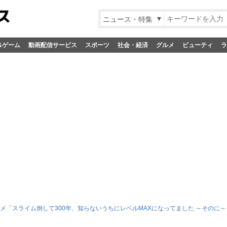
ニュース・特集
&ゲーム
動画配信サービス
スポーツ
社会・経済
グルメ
ビューティ
ラ
ニメ「スライム倒して300年、知らないうちにレベルMAXになってました ～そのに～」Blu