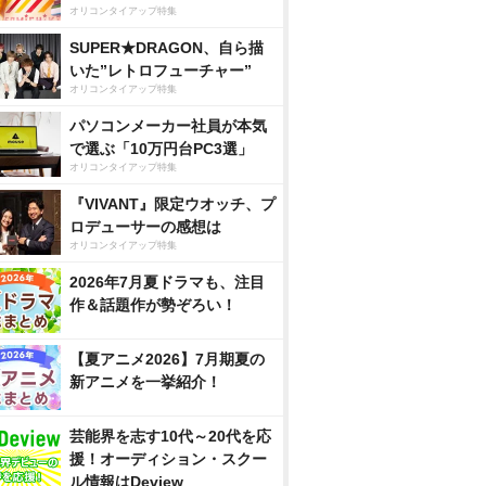
オリコンタイアップ特集
SUPER★DRAGON、自ら描
いた”レトロフューチャー”
オリコンタイアップ特集
パソコンメーカー社員が本気
で選ぶ「10万円台PC3選」
オリコンタイアップ特集
『VIVANT』限定ウオッチ、プ
ロデューサーの感想は
オリコンタイアップ特集
2026年7月夏ドラマも、注目
作＆話題作が勢ぞろい！
【夏アニメ2026】7月期夏の
新アニメを一挙紹介！
芸能界を志す10代～20代を応
援！オーディション・スクー
ル情報はDeview