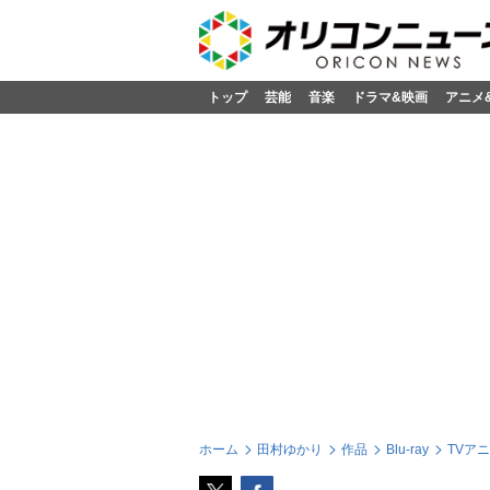
トップ
芸能
音楽
ドラマ&映画
アニメ
ホーム
田村ゆかり
作品
Blu-ray
TVア