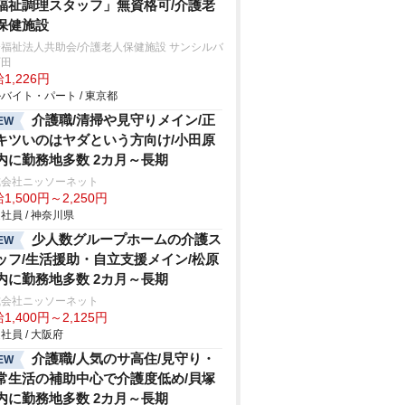
福祉調理スタッフ」無資格可/介護老
保健施設
福祉法人共助会/介護老人保健施設 サンシルバ
町田
1,226円
バイト・パート / 東京都
介護職/清掃や見守りメイン/正
EW
キツいのはヤダという方向け/小田原
内に勤務地多数 2カ月～長期
式会社ニッソーネット
1,500円～2,250円
社員 / 神奈川県
少人数グループホームの介護ス
EW
ッフ/生活援助・自立支援メイン/松原
内に勤務地多数 2カ月～長期
式会社ニッソーネット
1,400円～2,125円
社員 / 大阪府
介護職/人気のサ高住/見守り・
EW
常生活の補助中心で介護度低め/貝塚
内に勤務地多数 2カ月～長期