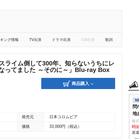
キング情報
TV出演
ドラマ出演
CM出演
歌詞
「スライム倒して300年、知らないうちにレ
ってました ～そのに～」Blu-ray Box
商品購入
N
問
地
発売元
日本コロムビア
株
価格
33,000円（税込）
時給
派遣