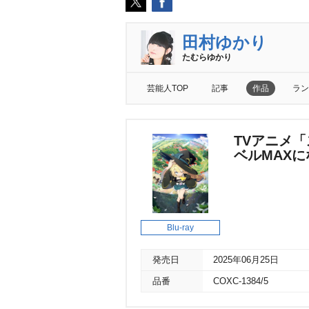
田村ゆかり
たむらゆかり
芸能人TOP
記事
作品
ラン
TVアニメ
ベルMAXにな
Blu-ray
発売日
2025年06月25日
品番
COXC-1384/5