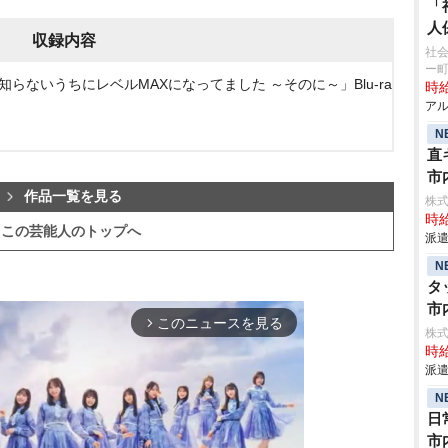
「
人
収録内容
社会
ー
、知らないうちにレベルMAXになってました ～そのに～」Blu-ra
時給
アル
N
直
市
作品一覧を見る
株
時給
この芸能人のトップへ
派遣
N
タ
市
このニュースを見る
arrow_forward_ios
株
時給
派遣
N
日
市