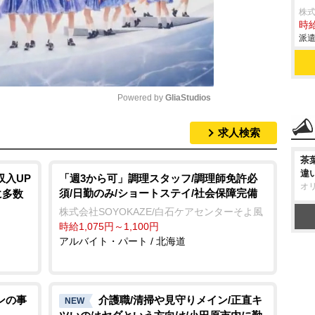
株
時給
派遣
Powered by 
GliaStudios
求人検索
M
u
茶
違
t
収入UP
「週3から可」調理スタッフ/調理師免許必
オ
須/日勤のみ/ショートステイ/社会保障完備
に多数
e
株式会社SOYOKAZE/白石ケアセンターそよ風
時給1,075円～1,100円
アルバイト・パート / 北海道
ンの事
介護職/清掃や見守りメイン/正直キ
NEW