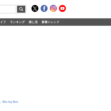
イフ
ランキング
推し活
新着トレンド
-ray Box