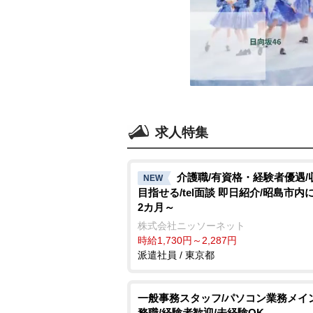
求人特集
介護職/有資格・経験者優遇/
NEW
目指せる/tel面談 即日紹介/昭島市内
2カ月～
株式会社ニッソーネット
時給1,730円～2,287円
派遣社員 / 東京都
一般事務スタッフ/パソコン業務メイ
務職/経験者歓迎/未経験OK