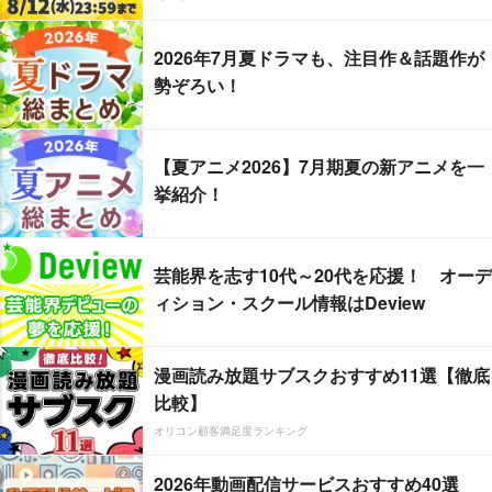
2026年7月夏ドラマも、注目作＆話題作が
勢ぞろい！
【夏アニメ2026】7月期夏の新アニメを一
挙紹介！
芸能界を志す10代～20代を応援！ オーデ
ィション・スクール情報はDeview
漫画読み放題サブスクおすすめ11選【徹底
比較】
オリコン顧客満足度ランキング
2026年動画配信サービスおすすめ40選