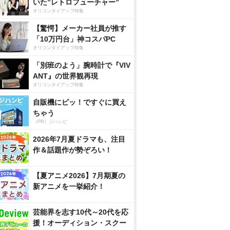
いた”レトロフューチャー”
オリコンタイアップ特集
【驚愕】メーカー社員が推す
「10万円台」神コスパPC
オリコンタイアップ特集
「別班のよう」腕時計で『VIV
ANT』の世界観再現
オリコンタイアップ特集
自販機にピッ！ですぐに買え
ちゃう
（PR）ジハンピ
2026年7月夏ドラマも、注目
作＆話題作が勢ぞろい！
【夏アニメ2026】7月期夏の
新アニメを一挙紹介！
芸能界を志す10代～20代を応
援！オーディション・スクー