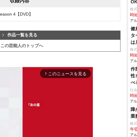
収録内容
O
株式
eason 4【DVD】
時給
アル
健
作品一覧を見る
タ
は
この芸能人のトップへ
株式
時給
アル
作
このニュースを見る
arrow_forward_ios
性
べ
社会
時給
アル
障
業
株
年収
アル