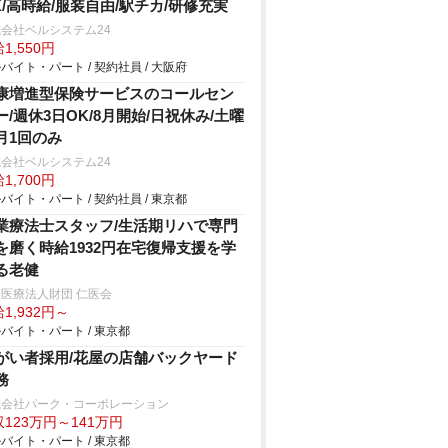
K/高時給/服装自由/駅チカ/研修充実
会社ベルシステム24
1,550円
バイト・パート / 契約社員 / 大阪府
康増進型保険サービスのコールセン
ー/週休3日OK/8月開始/日祝休み/土曜
月1回のみ
会社ベルシステム24
1,700円
バイト・パート / 契約社員 / 東京都
業療法士スタッフ/生活期リハで専門
を磨く時給1932円在宅復帰支援を学
る老健
医療法人財団 仁医会
1,932円～
バイト・パート / 東京都
がい者採用/花屋の店舗バックヤード
務
式会社パーク・コーポレーション
123万円～141万円
バイト・パート / 東京都