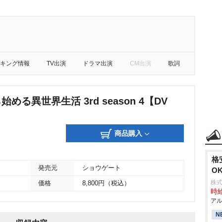
キング情報
TV出演
ドラマ出演
CM出演
歌詞
始める異世界生活 3rd season 4【DV
商品購入
格
発売元
ショウゲート
O
株式
価格
8,800円（税込）
時給
アル
N