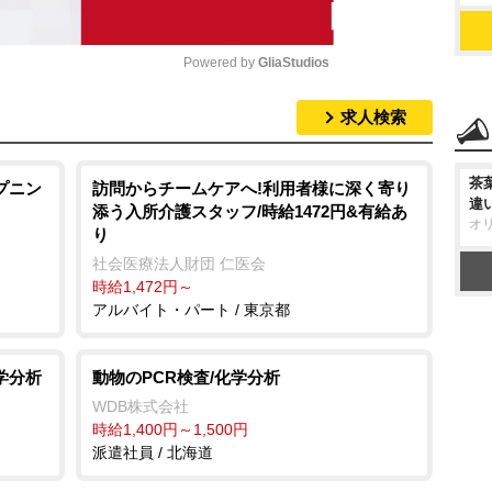
Powered by 
GliaStudios
求人検索
M
u
茶
t
プニン
訪問からチームケアへ!利用者様に深く寄り
違
添う入所介護スタッフ/時給1472円&有給あ
e
オ
り
社会医療法人財団 仁医会
時給1,472円～
アルバイト・パート / 東京都
学分析
動物のPCR検査/化学分析
WDB株式会社
時給1,400円～1,500円
派遣社員 / 北海道