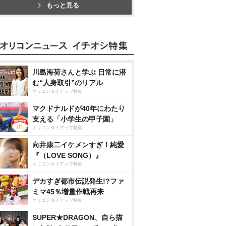
もっと見る
川島海荷さんと学ぶ 日常に潜
む“人身取引”のリアル
オリコンタイアップ特集
マクドナルドが40年にわたり
支える「小学生の甲子園」
オリコンタイアップ特集
向井康二イケメンすぎ！純愛
『（LOVE SONG）』
オリコンタイアップ特集
デカすぎ都市伝説発生!?ファ
ミマ45％増量作戦再来
オリコンタイアップ特集
SUPER★DRAGON、自ら描