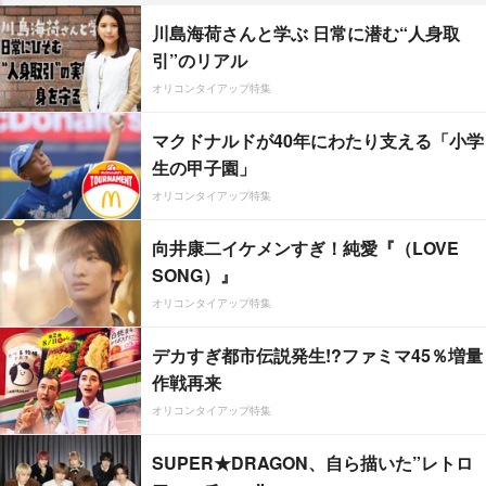
川島海荷さんと学ぶ 日常に潜む“人身取
引”のリアル
オリコンタイアップ特集
マクドナルドが40年にわたり支える「小学
生の甲子園」
オリコンタイアップ特集
向井康二イケメンすぎ！純愛『（LOVE
SONG）』
オリコンタイアップ特集
デカすぎ都市伝説発生!?ファミマ45％増量
作戦再来
オリコンタイアップ特集
SUPER★DRAGON、自ら描いた”レトロ