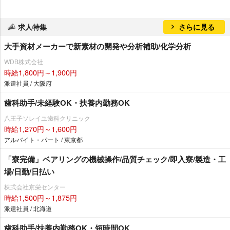
求人特集
さらに見る
大手資材メーカーで新素材の開発や分析補助/化学分析
WDB株式会社
時給1,800円～1,900円
派遣社員 / 大阪府
歯科助手/未経験OK・扶養内勤務OK
八王子ソレイユ歯科クリニック
時給1,270円～1,600円
アルバイト・パート / 東京都
「寮完備」ベアリングの機械操作/品質チェック/即入寮/製造・工
場/日勤/日払い
株式会社京栄センター
時給1,500円～1,875円
派遣社員 / 北海道
歯科助手/扶養内勤務OK・短時間OK