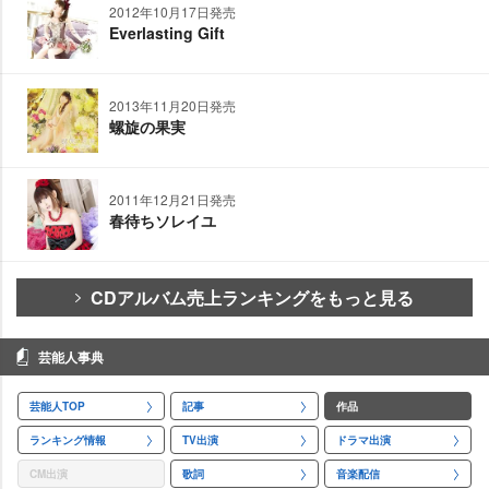
2012年10月17日発売
Everlasting Gift
2013年11月20日発売
螺旋の果実
2011年12月21日発売
春待ちソレイユ
CDアルバム売上ランキングをもっと見る
芸能人事典
芸能人TOP
記事
作品
ランキング情報
TV出演
ドラマ出演
CM出演
歌詞
音楽配信