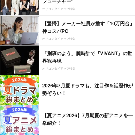
フューチャー”
オリコンタイアップ特集
【驚愕】メーカー社員が推す「10万円台」
神コスパPC
オリコンタイアップ特集
「別班のよう」腕時計で『VIVANT』の世
界観再現
オリコンタイアップ特集
2026年7月夏ドラマも、注目作＆話題作が
勢ぞろい！
【夏アニメ2026】7月期夏の新アニメを一
挙紹介！