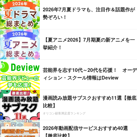
2026年7月夏ドラマも、注目作＆話題作が
勢ぞろい！
【夏アニメ2026】7月期夏の新アニメを一
挙紹介！
芸能界を志す10代～20代を応援！ オーデ
ィション・スクール情報はDeview
漫画読み放題サブスクおすすめ11選【徹底
比較】
オリコン顧客満足度ランキング
2026年動画配信サービスおすすめ40選
【徹底比較】