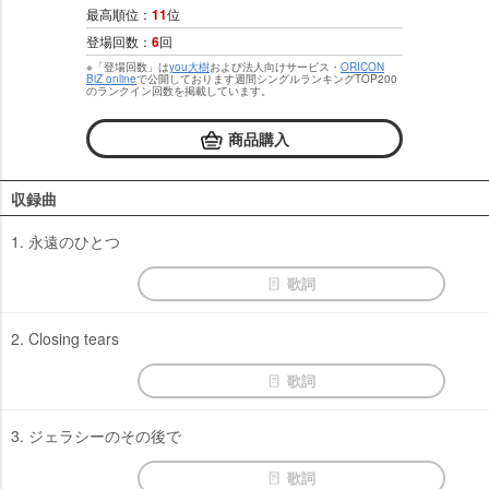
最高順位：
11
位
登場回数：
6
回
※「登場回数」は
you大樹
および法人向けサービス・
ORICON
BiZ online
で公開しております週間シングルランキングTOP200
のランクイン回数を掲載しています。
商品購入
収録曲
1. 永遠のひとつ
歌詞
2. Closing tears
歌詞
3. ジェラシーのその後で
歌詞