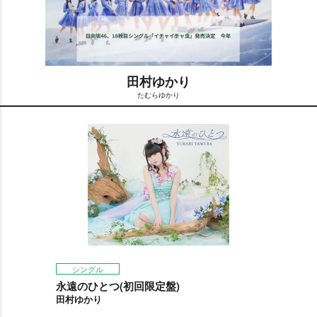
田村ゆかり
たむらゆかり
M
u
t
e
シングル
永遠のひとつ(初回限定盤)
田村ゆかり