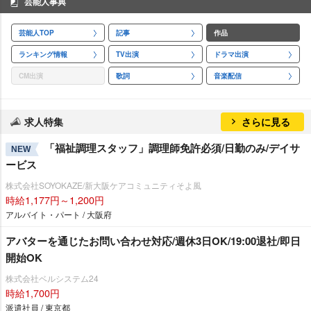
芸能人事典
芸能人TOP
記事
作品
ランキング情報
TV出演
ドラマ出演
CM出演
歌詞
音楽配信
求人特集
さらに見る
「福祉調理スタッフ」調理師免許必須/日勤のみ/デイサ
NEW
ービス
株式会社SOYOKAZE/新大阪ケアコミュニティそよ風
時給1,177円～1,200円
アルバイト・パート / 大阪府
アバターを通じたお問い合わせ対応/週休3日OK/19:00退社/即日
開始OK
株式会社ベルシステム24
時給1,700円
派遣社員 / 東京都