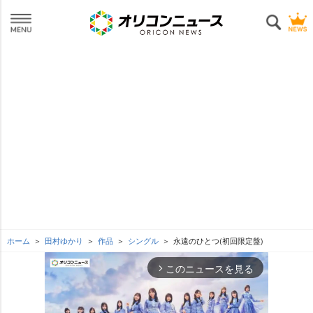
ホーム
田村ゆかり
作品
シングル
永遠のひとつ(初回限定盤)
このニュースを見る
arrow_forward_ios