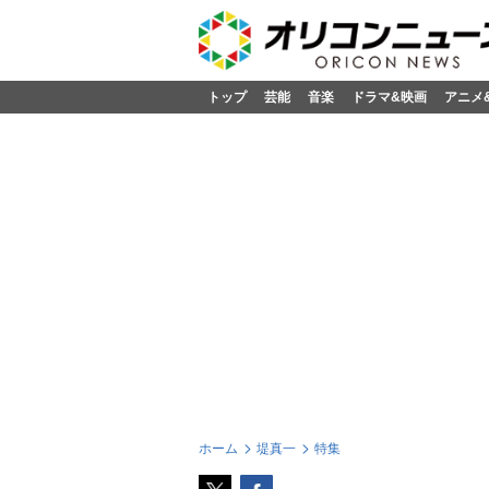
トップ
芸能
音楽
ドラマ&映画
アニメ
ホーム
堤真一
特集