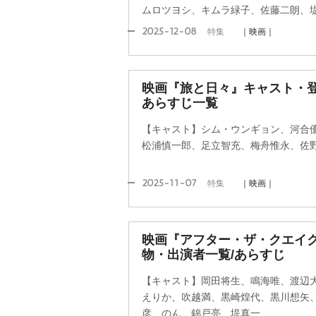
ムロツヨシ、キムラ緑子、佐藤二朗、
2025-12-08
特集
｜映画｜
映画『旅と日々』キャスト・登
あらすじ一覧
【キャスト】シム・ウンギョン、河合
松浦慎一郎、足立智充、梅舟惟永、佐
2025-11-07
特集
｜映画｜
映画『アフター・ザ・クエイ
物・出演者一覧/あらすじ
【キャスト】岡田将生、鳴海唯、渡辺
えりか、吹越満、黒崎煌代、黒川想矢
彦、のん、錦戸亮、堤真一