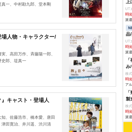
上
堤真一、中村勘九郎、堂本剛
UT
時給
派遣
N
品
場人物・キャラクター/
UT
時給
派遣
優実、高田万作、斉藤陽一郎、
「
野史郎、堤真一
み
株式
時給
アル
「
製
ク』キャスト・登場人
株
時給
大知、佐藤浩市、橋本愛、唐田
派遣
、津田寛治、井川遥、渋川清