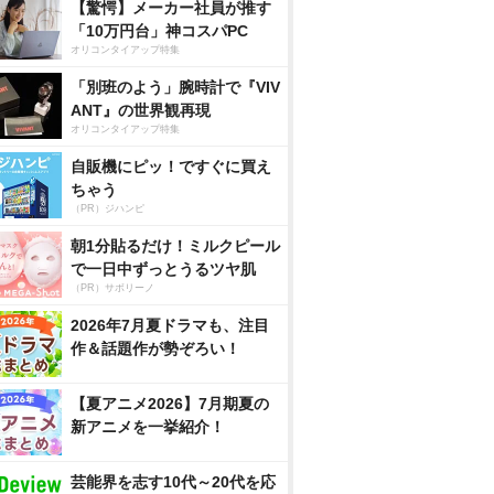
【驚愕】メーカー社員が推す
「10万円台」神コスパPC
オリコンタイアップ特集
「別班のよう」腕時計で『VIV
ANT』の世界観再現
オリコンタイアップ特集
自販機にピッ！ですぐに買え
ちゃう
（PR）ジハンピ
朝1分貼るだけ！ミルクピール
で一日中ずっとうるツヤ肌
（PR）サボリーノ
2026年7月夏ドラマも、注目
作＆話題作が勢ぞろい！
【夏アニメ2026】7月期夏の
新アニメを一挙紹介！
芸能界を志す10代～20代を応