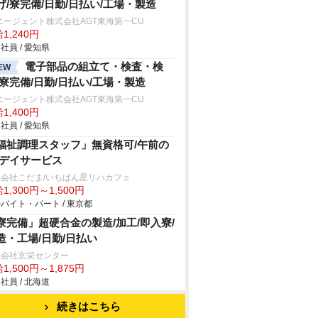
げ/寮完備/日勤/日払い/工場・製造
エージェント株式会社AGT東海第一CU
1,240円
社員 / 愛知県
電子部品の組立て・検査・検
EW
/寮完備/日勤/日払い/工場・製造
エージェント株式会社AGT東海第一CU
1,400円
社員 / 愛知県
福祉調理スタッフ」無資格可/午前の
/デイサービス
会社こだま/いちばん星リハカフェ
1,300円～1,500円
バイト・パート / 東京都
寮完備」超硬合金の製造/加工/即入寮/
造・工場/日勤/日払い
式会社京栄センター
1,500円～1,875円
社員 / 北海道
続きはこちら