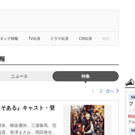
キング情報
TV出演
ドラマ出演
CM出演
歌詞
報
ニュース
特集
1
2
次へ
N
フ
こそある』キャスト・登
ミア
時給
アル
環奈、柳楽優弥、三浦春馬、窪
N
純貴、長澤まさみ、岡田将生、