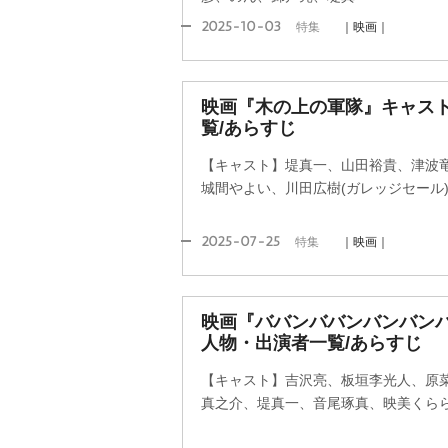
2025-10-03
特集
｜映画｜
映画『木の上の軍隊』キャス
覧/あらすじ
【キャスト】堤真一、山田裕貴、津波
城間やよい、川田広樹(ガレッジセール
2025-07-25
特集
｜映画｜
映画『ババンババンバンバン
人物・出演者一覧/あらすじ
【キャスト】吉沢亮、板垣李光人、原
真之介、堤真一、音尾琢真、映美くら