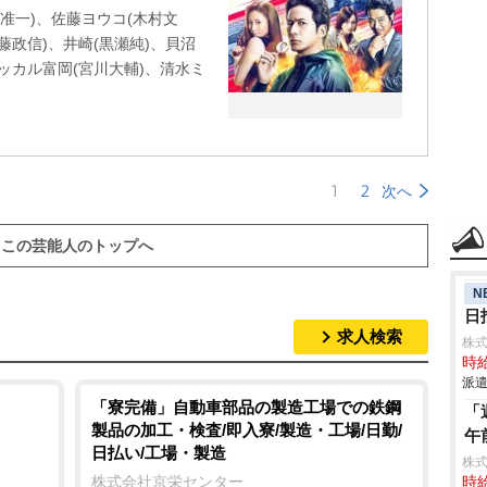
准一)、佐藤ヨウコ(木村文
藤政信)、井崎(黒瀬純)、貝沼
ャッカル富岡(宮川大輔)、清水ミ
1
2
次へ
この芸能人のトップへ
N
日
求人検索
株
時給
派遣
「寮完備」自動車部品の製造工場での鉄鋼
「
製品の加工・検査/即入寮/製造・工場/日勤/
午
日払い/工場・製造
株
株式会社京栄センター
時給