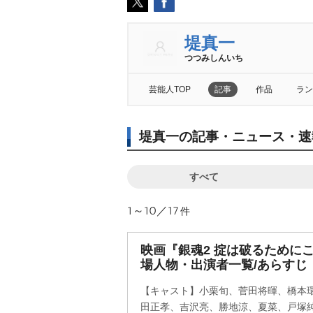
堤真一
つつみしんいち
芸能人TOP
記事
作品
ラン
堤真一の記事・ニュース・速
すべて
1～10／17
件
映画『銀魂2 掟は破るために
場人物・出演者一覧/あらすじ
【キャスト】小栗旬、菅田将暉、橋本
田正孝、吉沢亮、勝地涼、夏菜、戸塚