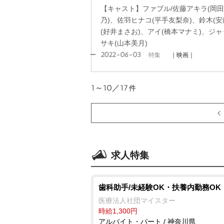
【キャスト】ファブル/佐藤アキラ(岡田
乃)、佐羽ヒナコ(平手友梨奈)、鈴木(安
(好井まさお)、アイ(橋本マナミ)、ジ
サキ(山本美月)
2022-06-03
特集
｜映画｜
1～10／17
件
求人特集
歯科助手/未経験OK・扶養内勤務OK
医療法人社団マイスター
時給1,300円
アルバイト・パート / 神奈川県