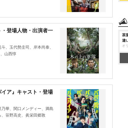
ト・登場人物・出演者一
茶
違
オ
竜斗、玉代勢圭司、岸本尚泰、
)、山西惇
パイア』キャスト・登場
菜乃華、関口メンディー、満島
ら、笹野高史、眞栄田郷敦