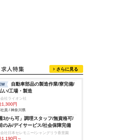
さらに見る
自動車部品の製造作業/寮完備/
EW
払い/工場・製造
式会社ライオン社
1,300円
社員 / 神奈川県
週3から可」調理スタッフ/無資格可/
前のみ/デイサービス/社会保障完備
式会社日本セレモニー/シャングリラ香里園
1,190円～