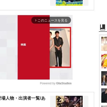
このニュースを見る
arrow_forward_ios
Powered by 
GliaStudios
M
場人物・出演者一覧/あ
u