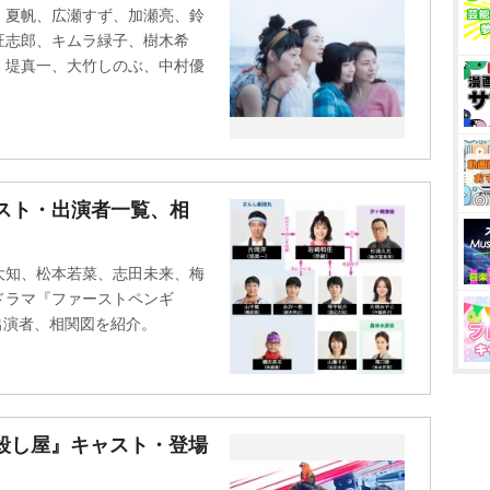
、夏帆、広瀬すず、加瀬亮、鈴
旺志郎、キムラ緑子、樹木希
、堤真一、大竹しのぶ、中村優
スト・出演者一覧、相
大知、松本若菜、志田未来、梅
ドラマ『ファーストペンギ
ト・出演者、相関図を紹介。
殺し屋』キャスト・登場