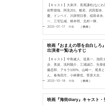
【キャスト】大泉洋、長尾謙杜(なにわ
前野朋哉、阿見201、般若、武田梨奈
憂、ドンペイ、川床明日香、稲荷卓央
一、三宅弘城、柄本明、北村一輝、
2025-01-17
特集
｜映画｜
映画『おまえの罪を自白しろ
出演者一覧/あらすじ
【キャスト】中島健人、堤真一、池田
歩、美波、浅利陽介、三浦誠己、矢柴
藤恋和、アキラ100%、山崎一、尾美
ん、春海四方、小林勝也、菅原大吉、
2023-10-18
特集
｜映画｜
映画『海街diary』キャスト