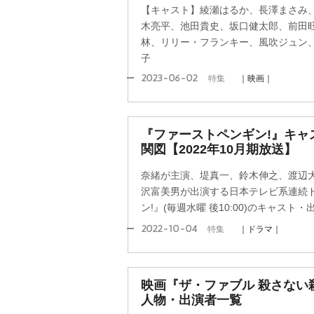
【キャスト】綾瀬はるか、長澤まさみ
木亮平、池田貴史、坂口健太郎、前田
林、リリー・フランキー、風吹ジュン
子
2023-06-02
特集
｜映画｜
『ファーストペンギン!』キャ
関図【2022年10月期放送】
奈緒が主演、堤真一、鈴木伸之、渡辺
沢富美男が出演する日本テレビ系連続
ン!』(毎週水曜 後10:00)のキャス
2022-10-04
特集
｜ドラマ｜
映画『ザ・ファブル 殺さない
人物・出演者一覧