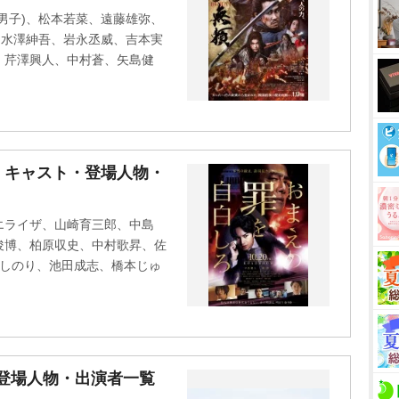
t
男子)、松本若菜、遠藤雄弥、
e
、水澤紳吾、岩永丞威、吉本実
、芹澤興人、中村蒼、矢島健
』キャスト・登場人物・
エライザ、山崎育三郎、中島
俊博、柏原収史、中村歌昇、佐
としのり、池田成志、橋本じゅ
・登場人物・出演者一覧