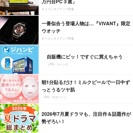
万円台PC３選」
オリコンタイアップ特集
一番似合う登場人物は…『VIVANT』限定
ウオッチ
オリコンタイアップ特集
自販機にピッ！ですぐに買えちゃう
（PR）ジハンピ
朝1分貼るだけ！ミルクピールで一日中ず
っとうるツヤ肌
（PR）サボリーノ
2026年7月夏ドラマも、注目作＆話題作が
勢ぞろい！