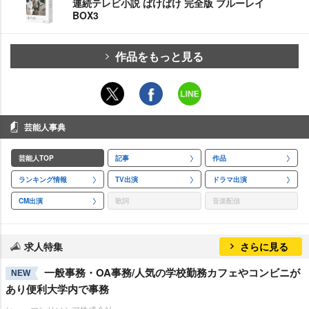
連続テレビ小説 ばけばけ 完全版 ブルーレイ
BOX3
作品をもっと見る
芸能人事典
芸能人TOP
記事
作品
ランキング情報
TV出演
ドラマ出演
CM出演
歌詞
音楽配信
求人特集
さらに見る
一般事務・OA事務/人気の学校勤務カフェやコンビニが
NEW
あり便利大学内で事務