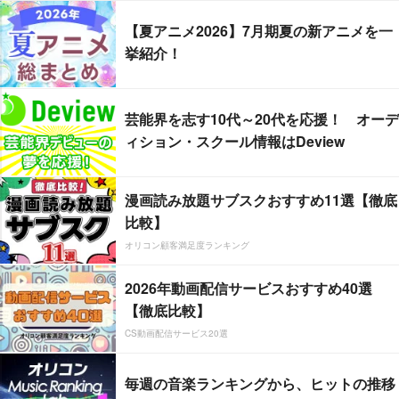
【夏アニメ2026】7月期夏の新アニメを一
挙紹介！
芸能界を志す10代～20代を応援！ オーデ
ィション・スクール情報はDeview
漫画読み放題サブスクおすすめ11選【徹底
比較】
オリコン顧客満足度ランキング
2026年動画配信サービスおすすめ40選
【徹底比較】
CS動画配信サービス20選
毎週の音楽ランキングから、ヒットの推移