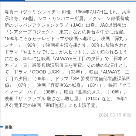
堤真一（ツツミ シンイチ） 俳優。1964年7月7日生まれ、兵庫
県出身。AB型。シス・カンパニー所属。アクション俳優養成
所のジャパンアクションクラブ（JAC）出身。JAC退団後は、
『シアタープロジェクト・東京』などの舞台を中心に活躍。
1990年ころからテレビドラマや映画へ進出し、映画『弾丸ラ
ンナー』（96年）で映画初主演を果たす。00年に放映された
ドラマ『やまとなでしこ』が大ヒットし、広く知られるよう
になる。05年には映画『ALWAYS三丁目の夕日』で『日本ア
カデミー賞』最優秀助演男優賞を受賞。その他の出演作とし
て、ドラマ『GOOD LUCK!!』（03年）、映画『ALWAYS 三
丁目の夕日』（05年）、ドラマ『SP 警視庁警備部警護課第四
係』（07年）、映画『容疑者Xの献身』（08年）、映画『クラ
イマーズ・ハイ』（08年）、映画『孤高のメス』（10年）、
映画『ザ・ファブル 殺さない殺し屋』（21年）など。25年1
月公開予定の映画『室町無頼』にも出演予定。
2024-03-18 更新
画像