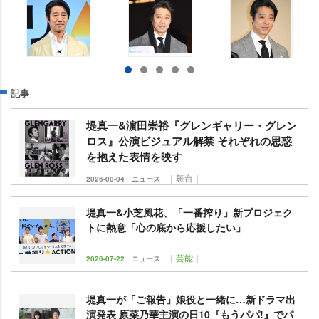
記事
堤真一&濵田崇裕『グレンギャリー・グレン
ロス』公演ビジュアル解禁 それぞれの思惑
を抱えた表情を映す
｜舞台｜
2026-08-04
ニュース
堤真一&小芝風花、「一番搾り」新プロジェク
トに熱意「心の底から応援したい」
｜芸能｜
2026-07-22
ニュース
堤真一が「ご報告」娘役と一緒に…新ドラマ出
演発表 原菜乃華主演の日10『もうパパ!』でパ