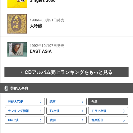
1996年03月21日発売
大吟醸
1992年10月07日発売
EAST ASIA
CDアルバム売上ランキングをもっと見る
芸能人事典
芸能人TOP
記事
作品
ランキング情報
TV出演
ドラマ出演
CM出演
歌詞
音楽配信