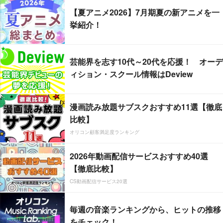
【夏アニメ2026】7月期夏の新アニメを一
挙紹介！
芸能界を志す10代～20代を応援！ オーデ
ィション・スクール情報はDeview
漫画読み放題サブスクおすすめ11選【徹底
比較】
オリコン顧客満足度ランキング
2026年動画配信サービスおすすめ40選
【徹底比較】
CS動画配信サービス20選
毎週の音楽ランキングから、ヒットの推移
をチェック！