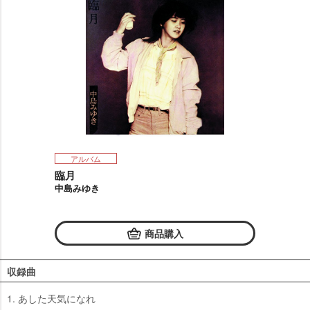
アルバム
臨月
中島みゆき
商品購入
収録曲
1. あした天気になれ