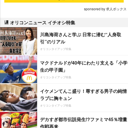
sponsored by 求人ボックス
オリコンニュース イチオシ特集
川島海荷さんと学ぶ 日常に潜む“人身取
引”のリアル
オリコンタイアップ特集
マクドナルドが40年にわたり支える「小学
生の甲子園」
オリコンタイアップ特集
イケメンてんこ盛り！尊すぎる男子の純情
ラブに胸キュン
オリコンタイアップ特集
デカすぎ都市伝説発生!?ファミマ45％増量
作戦再来