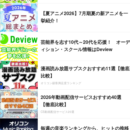
【夏アニメ2026】7月期夏の新アニメを一
挙紹介！
芸能界を志す10代～20代を応援！ オーデ
ィション・スクール情報はDeview
漫画読み放題サブスクおすすめ11選【徹底
比較】
オリコン顧客満足度ランキング
2026年動画配信サービスおすすめ40選
【徹底比較】
CS動画配信サービス20選
毎週の音楽ランキングから、ヒットの推移