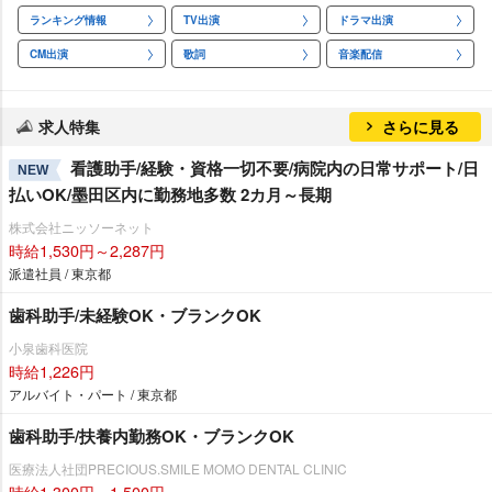
ランキング情報
TV出演
ドラマ出演
CM出演
歌詞
音楽配信
求人特集
さらに見る
看護助手/経験・資格一切不要/病院内の日常サポート/日
NEW
払いOK/墨田区内に勤務地多数 2カ月～長期
株式会社ニッソーネット
時給1,530円～2,287円
派遣社員 / 東京都
歯科助手/未経験OK・ブランクOK
小泉歯科医院
時給1,226円
アルバイト・パート / 東京都
歯科助手/扶養内勤務OK・ブランクOK
医療法人社団PRECIOUS.SMILE MOMO DENTAL CLINIC
時給1,300円～1,500円