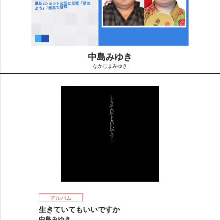
中島みゆき
なかじまみゆき
M
u
t
e
アルバム
生きていてもいいですか
中島みゆき