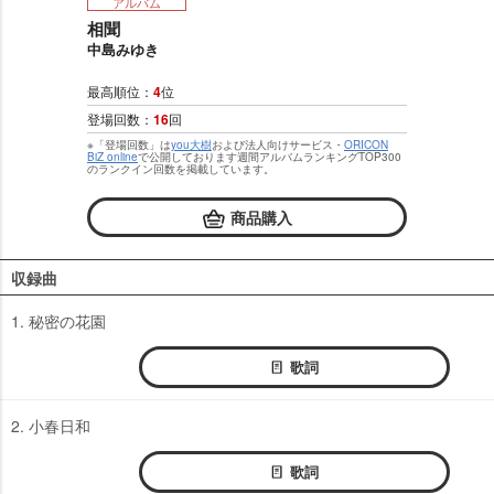
アルバム
相聞
中島みゆき
最高順位：
4
位
登場回数：
16
回
※「登場回数」は
you大樹
および法人向けサービス・
ORICON
BiZ online
で公開しております週間アルバムランキングTOP300
のランクイン回数を掲載しています。
商品購入
収録曲
1. 秘密の花園
歌詞
2. 小春日和
歌詞