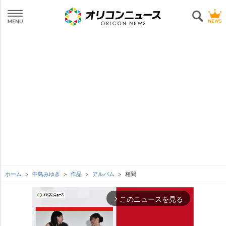
ホーム
中島みゆき
作品
アルバム
相聞
このニュースを見る
arrow_forward_ios