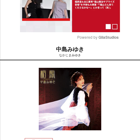
Powered by 
GliaStudios
中島みゆき
M
なかじまみゆき
u
t
e