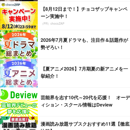
【8月12日まで！】チョコザップキャンペ
ーン実施中！
（PR）chocoZAP
2026年7月夏ドラマも、注目作＆話題作が
勢ぞろい！
【夏アニメ2026】7月期夏の新アニメを一
挙紹介！
芸能界を志す10代～20代を応援！ オーデ
ィション・スクール情報はDeview
漫画読み放題サブスクおすすめ11選【徹底