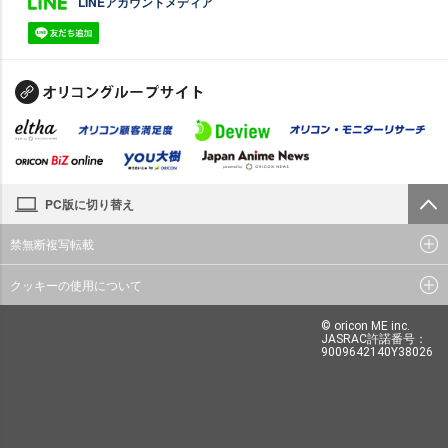
LINEアカウントメディア
PC版に切り替え
禁無断複写転載
クッキーの使用について
© oricon ME inc.
JASRAC許諾番号：
9009642140Y38026