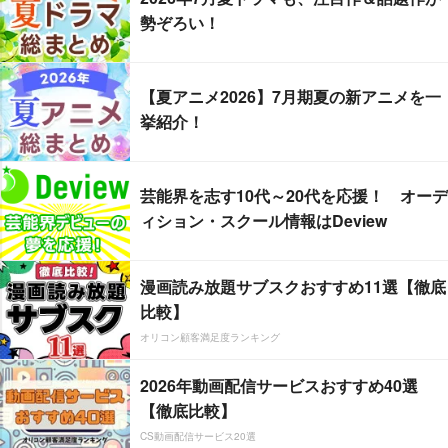
勢ぞろい！
【夏アニメ2026】7月期夏の新アニメを一
挙紹介！
芸能界を志す10代～20代を応援！ オーデ
ィション・スクール情報はDeview
漫画読み放題サブスクおすすめ11選【徹底
比較】
オリコン顧客満足度ランキング
2026年動画配信サービスおすすめ40選
【徹底比較】
CS動画配信サービス20選