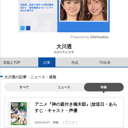
Powered by 
GliaStudios
大川透
M
おおかわとおる
u
t
芸能人TOP
記事
作品
TV出演
e
大川透の記事・ニュース・速報
すべて
ニュース
特集
アニメ『神の庭付き楠木邸』|放送日・あら
すじ・キャスト・声優
｜アニメ｜
2026-02-07
特集