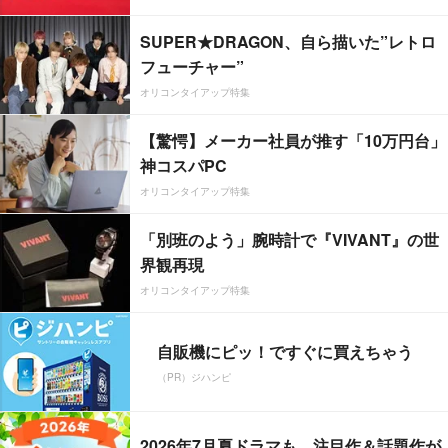
SUPER★DRAGON、自ら描いた”レトロ
フューチャー”
オリコンタイアップ特集
【驚愕】メーカー社員が推す「10万円台」
神コスパPC
オリコンタイアップ特集
「別班のよう」腕時計で『VIVANT』の世
界観再現
オリコンタイアップ特集
自販機にピッ！ですぐに買えちゃう
（PR）ジハンピ
2026年7月夏ドラマも、注目作＆話題作が