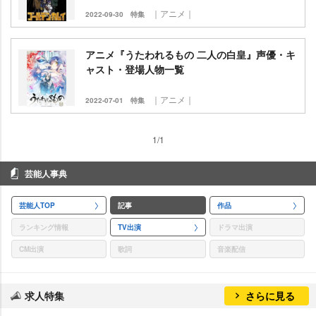
｜アニメ｜
2022-09-30
特集
アニメ『うたわれるもの 二人の白皇』声優・キ
ャスト・登場人物一覧
｜アニメ｜
2022-07-01
特集
1/1
芸能人事典
芸能人TOP
記事
作品
ランキング情報
TV出演
ドラマ出演
CM出演
歌詞
音楽配信
求人特集
さらに見る