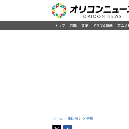
トップ
芸能
音楽
ドラマ&映画
アニメ
ホーム
相田翔子
特集