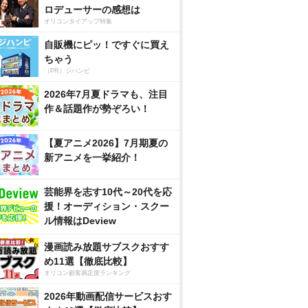
ロデューサーの感想は
オリコンタイアップ特集
自販機にピッ！ですぐに買え
ちゃう
（PR）ジハンピ
2026年7月夏ドラマも、注目
作＆話題作が勢ぞろい！
【夏アニメ2026】7月期夏の
新アニメを一挙紹介！
芸能界を志す10代～20代を応
援！オーディション・スクー
ル情報はDeview
漫画読み放題サブスクおすす
め11選【徹底比較】
オリコン顧客満足度ランキング
2026年動画配信サービスおす