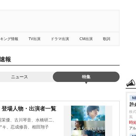
キング情報
TV出演
ドラマ出演
CM出演
歌詞
速報
ニュース
特集
N
許
・登場人物・出演者一覧
株式
風
岡茉優、古川琴音、水橋研二、
時給
ブアキ、忍成修吾、相田翔子
アル