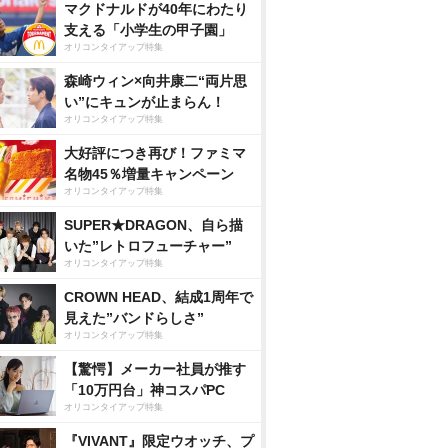
マクドナルドが40年にわたり
支える「小学生の甲子園」
オリコンタイアップ特集
森崎ウィン×向井康二“両片思
い”にキュンが止まらん！
オリコンタイアップ特集
大好評につき再び！ファミマ
名物45％増量キャンペーン
オリコンタイアップ特集
SUPER★DRAGON、自ら描
いた”レトロフューチャー”
オリコンタイアップ特集
CROWN HEAD、結成1周年で
見えた”バンドらしさ”
オリコンタイアップ特集
【驚愕】メーカー社員が推す
「10万円台」神コスパPC
オリコンタイアップ特集
『VIVANT』限定ウオッチ、プ