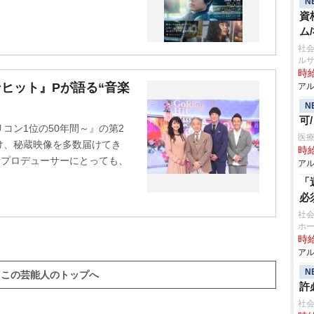
N
資
ム
社会
ル
時給
ンヒット』Pが語る“音楽
アル
N
可
コン1位の50年間～』の第2
医療
け、秘蔵映像を多数届けてき
時給
行プロデューサーにとっても、
アル
「
必
社会
ホ
時給
アル
N
この芸能人のトップへ
許
社