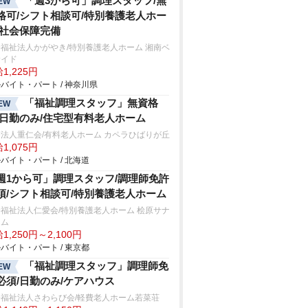
「週3から可」調理スタッフ/無
EW
格可/シフト相談可/特別養護老人ホー
/社会保障完備
福祉法人かがやき/特別養護老人ホーム 湘南ベ
サイド
1,225円
バイト・パート / 神奈川県
「福祉調理スタッフ」無資格
EW
/日勤のみ/住宅型有料老人ホーム
法人重仁会/有料老人ホーム カペラひばりが丘
1,075円
バイト・パート / 北海道
週1から可」調理スタッフ/調理師免許
須/シフト相談可/特別養護老人ホーム
福祉法人仁愛会/特別養護老人ホーム 桧原サナ
ーム
1,250円～2,100円
バイト・パート / 東京都
「福祉調理スタッフ」調理師免
EW
必須/日勤のみ/ケアハウス
会福祉法人さわらび会/軽費老人ホーム若菜荘