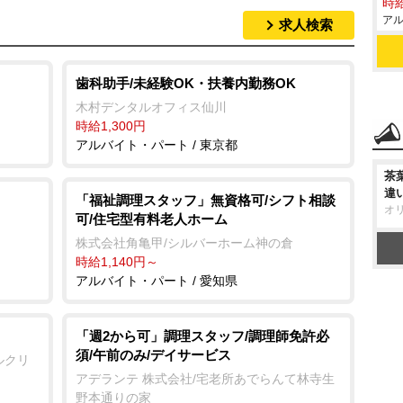
時給
アル
求人検索
歯科助手/未経験OK・扶養内勤務OK
木村デンタルオフィス仙川
時給1,300円
アルバイト・パート / 東京都
茶
違
「福祉調理スタッフ」無資格可/シフト相談
オ
可/住宅型有料老人ホーム
株式会社角亀甲/シルバーホーム神の倉
時給1,140円～
アルバイト・パート / 愛知県
「週2から可」調理スタッフ/調理師免許必
須/午前のみ/デイサービス
ルクリ
アデランテ 株式会社/宅老所あでらんて林寺生
野本通りの家