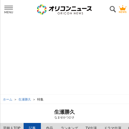
ホーム
生瀬勝久
特集
生瀬勝久
なませかつひさ
芸能人TOP
記事
作品
ランキング
TV出演
ドラマ出演