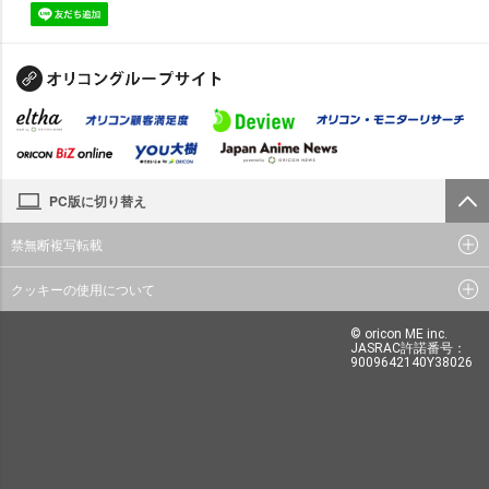
PC版に切り替え
禁無断複写転載
クッキーの使用について
© oricon ME inc.
JASRAC許諾番号：
9009642140Y38026