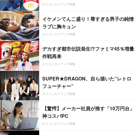
オリコンタイアップ特集
イケメンてんこ盛り！尊すぎる男子の純情
ラブに胸キュン
オリコンタイアップ特集
デカすぎ都市伝説発生!?ファミマ45％増量
作戦再来
オリコンタイアップ特集
SUPER★DRAGON、自ら描いた”レトロ
フューチャー”
オリコンタイアップ特集
【驚愕】メーカー社員が推す「10万円台」
神コスパPC
オリコンタイアップ特集