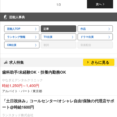
1/3
次へ
芸能人事典
芸能人TOP
記事
作品
ランキング情報
TV出演
ドラマ出演
CM出演
歌詞
音楽配信
求人特集
さらに見る
歯科助手/未経験OK・扶養内勤務OK
なぎえデンタルクリニック
時給1,250円～1,400円
アルバイト・パート / 東京都
「土日祝休み」コールセンター/オシャレ自由!保険の代理店サポ
ート@時給1600円
ランスタッド株式会社