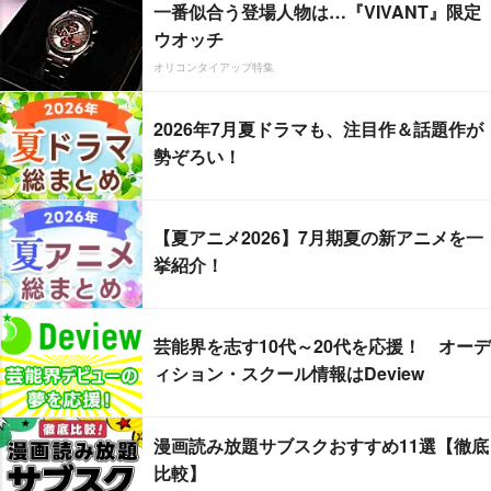
一番似合う登場人物は…『VIVANT』限定
ウオッチ
オリコンタイアップ特集
2026年7月夏ドラマも、注目作＆話題作が
勢ぞろい！
【夏アニメ2026】7月期夏の新アニメを一
挙紹介！
芸能界を志す10代～20代を応援！ オーデ
ィション・スクール情報はDeview
漫画読み放題サブスクおすすめ11選【徹底
比較】